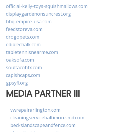
official-kelly-toys-squishmallows.com
displaygardenonsuncrest.org
bbq-empire-usa.com
feedstoreva.com
drogopets.com
ediblechalk.com
tabletennisnearme.com
oaksofa.com
soultacohtx.com
capishcaps.com
gpsyfl.org
MEDIA PARTNER III
vwrepairarlington.com
cleaningservicebaltimore-md.com
beckslandscapeandfence.com