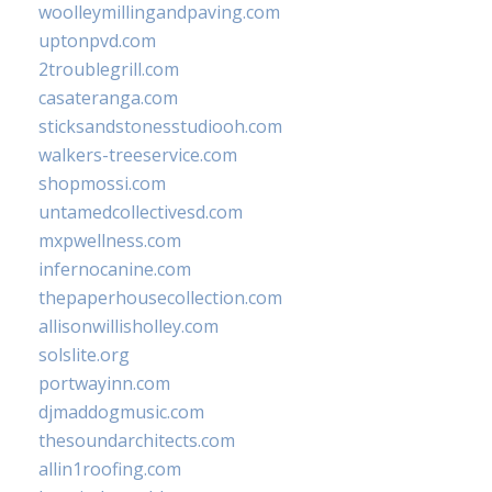
woolleymillingandpaving.com
uptonpvd.com
2troublegrill.com
casateranga.com
sticksandstonesstudiooh.com
walkers-treeservice.com
shopmossi.com
untamedcollectivesd.com
mxpwellness.com
infernocanine.com
thepaperhousecollection.com
allisonwillisholley.com
solslite.org
portwayinn.com
djmaddogmusic.com
thesoundarchitects.com
allin1roofing.com