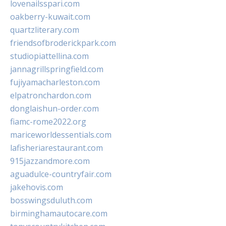
lovenailsspari.com
oakberry-kuwait.com
quartzliterary.com
friendsofbroderickpark.com
studiopiattellina.com
jannagrillspringfield.com
fujiyamacharleston.com
elpatronchardon.com
donglaishun-order.com
fiamc-rome2022.org
mariceworldessentials.com
lafisheriarestaurant.com
915jazzandmore.com
aguadulce-countryfair.com
jakehovis.com
bosswingsduluth.com
birminghamautocare.com