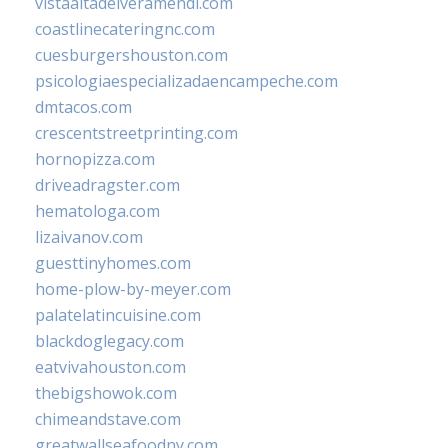
vistaaltadelveramendi.com
coastlinecateringnc.com
cuesburgershouston.com
psicologiaespecializadaencampeche.com
dmtacos.com
crescentstreetprinting.com
hornopizza.com
driveadragster.com
hematologa.com
lizaivanov.com
guesttinyhomes.com
home-plow-by-meyer.com
palatelatincuisine.com
blackdoglegacy.com
eatvivahouston.com
thebigshowok.com
chimeandstave.com
greatwallseafoodny.com