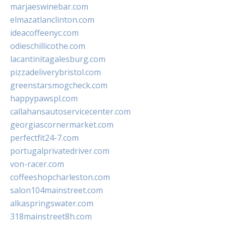
marjaeswinebar.com
elmazatlanclinton.com
ideacoffeenyc.com
odieschillicothe.com
lacantinitagalesburg.com
pizzadeliverybristol.com
greenstarsmogcheck.com
happypawspl.com
callahansautoservicecenter.com
georgiascornermarket.com
perfectfit24-7.com
portugalprivatedriver.com
von-racer.com
coffeeshopcharleston.com
salon104mainstreet.com
alkaspringswater.com
318mainstreet8h.com