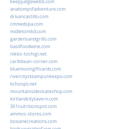
keepjudgewebb.com
anatomyofadventure.com
drivancastillo.com
cmmedspa.com
midletontkd.com
gardensandgrills.com
basilfoodwine.com
nikko-tochigi.net
caribbean-corner.com
bluemoongiftcards.com
rivercitysteampunkexpo.com
kchoops.net
mountainsideskateshop.com
kirtlandcitytavern.com
301nutritionspot.com
ammos-stores.com
loceanecreations.com
birdsongridgefarm.com