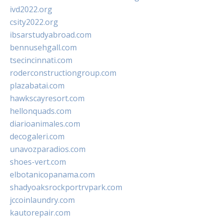
ivd2022.org
csity2022.org
ibsarstudyabroad.com
bennusehgall.com
tsecincinnati.com
roderconstructiongroup.com
plazabatai.com
hawkscayresort.com
hellonquads.com
diarioanimales.com
decogaleri.com
unavozparadios.com
shoes-vert.com
elbotanicopanama.com
shadyoaksrockportrvpark.com
jccoinlaundry.com
kautorepair.com