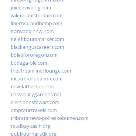
joiedevivblog.com
valera-amsterdam.com
libertybrandhemp.com
norwoodinnwi.com
neighboursmarket.com
blackanguscareers.com
bolesfororegon.com
bodega-ole.com
thestreamlinerlounge.com
mestrinorubanofc.com
novelatherton.com
nassvalleygardens.net
electjohnstewart.com
omptourtravels.com
tribratanews-polreskebumen.com
rsudbayuasih.org
publikjurnalistik.org