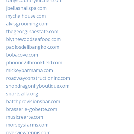
tonyscountrykitchen.com
jbellasnailspa.com
mychaihouse.com
alvisgrooming.com
thegeorginaestate.com
blythewoodseafood.com
paolosdelibangkok.com
bobacove.com
phoone24brookfield.com
mickeybarmama.com
roadwayconstructioninc.com
shopdragonflyboutique.com
sportszilla.org
batchprovisionsbar.com
brasserie-gobette.com
musicrearte.com
morseysfarms.com
riverviewtennis.com