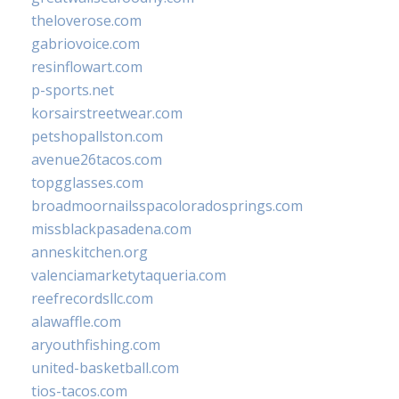
theloverose.com
gabriovoice.com
resinflowart.com
p-sports.net
korsairstreetwear.com
petshopallston.com
avenue26tacos.com
topgglasses.com
broadmoornailsspacoloradosprings.com
missblackpasadena.com
anneskitchen.org
valenciamarketytaqueria.com
reefrecordsllc.com
alawaffle.com
aryouthfishing.com
united-basketball.com
tios-tacos.com