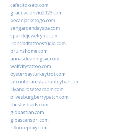
cafecito-satx.com
graduacionviu2023.com
pecanjackstogo.com
zengardendayspa.com
sparklejewelryinc.com
ironcladtattoostudio.com
bruinshome.com
annascleaningsvc.com
wolfcitytattoo.com
oysterbayturkeytrot.com
lafronterarestauranteybar.com
lilyandrosetearoom.com
olivesburgberrypatch.com
theslushkids.com
giobastian.com
glpascensori.com
rifloorepoxy.com