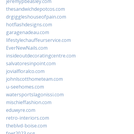
jeremypbeasley.com
thesandwichdepotcos.com
drgiggleshouseofpain.com
hotflashdesigns.com
garagenadeau.com
lifestylechauffeurservice.com
EverNewNails.com
insideoutdecoratingcentre.com
salvatoresinpoint.com
jovialfloralco.com
johnlscotthometeam.com
u-seehomes.com
watersportslagonissi.com
mischieffashion.com
eduwyre.com
retro-interiors.com
theblvd-boise.com
fpet2023.org