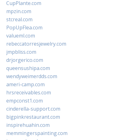
CupPlante.com
mpzin.com
stcreal.com
PopUpFlea.com
valueml.com
rebeccatorresjewelry.com
jmpbliss.com
drjorgerico.com
queensushipa.com
wendyweimerdds.com
ameri-camp.com
hrsreceivables.com
empconst1.com
cinderella-support.com
bigpinkrestaurant.com
inspirehuahin.com
memmingerspainting.com