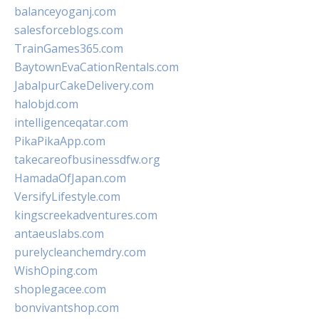
balanceyoganj.com
salesforceblogs.com
TrainGames365.com
BaytownEvaCationRentals.com
JabalpurCakeDelivery.com
halobjd.com
intelligenceqatar.com
PikaPikaApp.com
takecareofbusinessdfw.org
HamadaOfJapan.com
VersifyLifestyle.com
kingscreekadventures.com
antaeuslabs.com
purelycleanchemdry.com
WishOping.com
shoplegacee.com
bonvivantshop.com