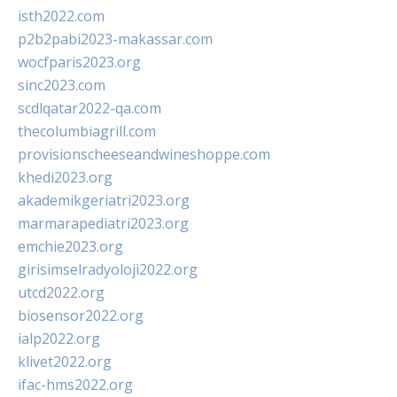
isth2022.com
p2b2pabi2023-makassar.com
wocfparis2023.org
sinc2023.com
scdlqatar2022-qa.com
thecolumbiagrill.com
provisionscheeseandwineshoppe.com
khedi2023.org
akademikgeriatri2023.org
marmarapediatri2023.org
emchie2023.org
girisimselradyoloji2022.org
utcd2022.org
biosensor2022.org
ialp2022.org
klivet2022.org
ifac-hms2022.org