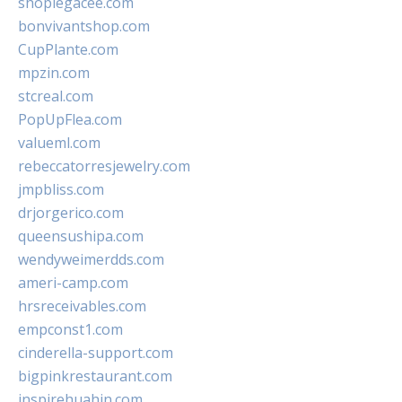
shoplegacee.com
bonvivantshop.com
CupPlante.com
mpzin.com
stcreal.com
PopUpFlea.com
valueml.com
rebeccatorresjewelry.com
jmpbliss.com
drjorgerico.com
queensushipa.com
wendyweimerdds.com
ameri-camp.com
hrsreceivables.com
empconst1.com
cinderella-support.com
bigpinkrestaurant.com
inspirehuahin.com