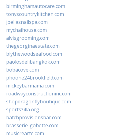
birminghamautocare.com
tonyscountrykitchen.com
jbellasnailspa.com
mychaihouse.com
alvisgrooming.com
thegeorginaestate.com
blythewoodseafood.com
paolosdelibangkok.com
bobacove.com
phoone24brookfield.com
mickeybarmama.com
roadwayconstructioninc.com
shopdragonflyboutique.com
sportszilla.org
batchprovisionsbar.com
brasserie-gobette.com
musicrearte.com