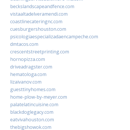
beckslandscapeandfence.com
vistaaltadelveramendi.com
coastlinecateringnc.com
cuesburgershouston.com
psicologiaespecializadaencampeche.com
dmtacos.com
crescentstreetprinting.com
hornopizza.com
driveadragster.com
hematologa.com
lizaivanov.com
guesttinyhomes.com
home-plow-by-meyer.com
palatelatincuisine.com
blackdoglegacy.com
eatvivahouston.com
thebigshowok.com