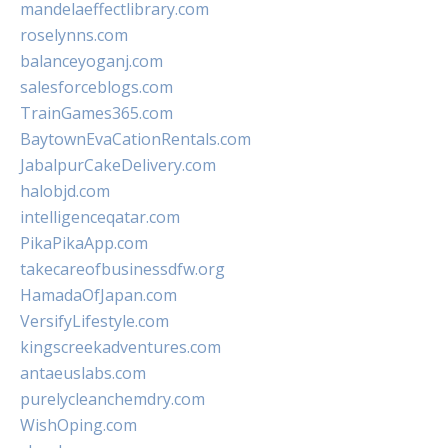
mandelaeffectlibrary.com
roselynns.com
balanceyoganj.com
salesforceblogs.com
TrainGames365.com
BaytownEvaCationRentals.com
JabalpurCakeDelivery.com
halobjd.com
intelligenceqatar.com
PikaPikaApp.com
takecareofbusinessdfw.org
HamadaOfJapan.com
VersifyLifestyle.com
kingscreekadventures.com
antaeuslabs.com
purelycleanchemdry.com
WishOping.com