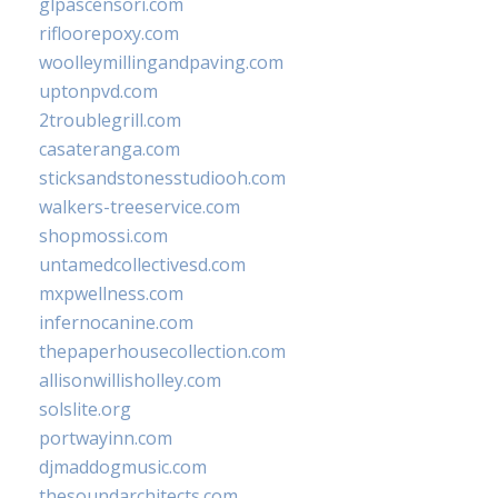
glpascensori.com
rifloorepoxy.com
woolleymillingandpaving.com
uptonpvd.com
2troublegrill.com
casateranga.com
sticksandstonesstudiooh.com
walkers-treeservice.com
shopmossi.com
untamedcollectivesd.com
mxpwellness.com
infernocanine.com
thepaperhousecollection.com
allisonwillisholley.com
solslite.org
portwayinn.com
djmaddogmusic.com
thesoundarchitects.com