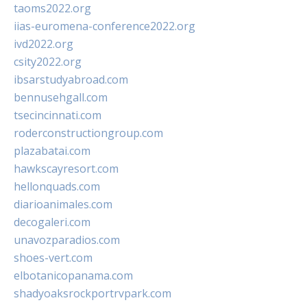
taoms2022.org
iias-euromena-conference2022.org
ivd2022.org
csity2022.org
ibsarstudyabroad.com
bennusehgall.com
tsecincinnati.com
roderconstructiongroup.com
plazabatai.com
hawkscayresort.com
hellonquads.com
diarioanimales.com
decogaleri.com
unavozparadios.com
shoes-vert.com
elbotanicopanama.com
shadyoaksrockportrvpark.com