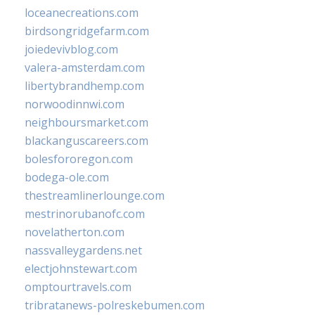
loceanecreations.com
birdsongridgefarm.com
joiedevivblog.com
valera-amsterdam.com
libertybrandhemp.com
norwoodinnwi.com
neighboursmarket.com
blackanguscareers.com
bolesfororegon.com
bodega-ole.com
thestreamlinerlounge.com
mestrinorubanofc.com
novelatherton.com
nassvalleygardens.net
electjohnstewart.com
omptourtravels.com
tribratanews-polreskebumen.com