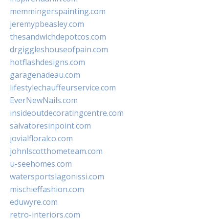
memmingerspainting.com
jeremypbeasley.com
thesandwichdepotcos.com
drgiggleshouseofpain.com
hotflashdesigns.com
garagenadeau.com
lifestylechauffeurservice.com
EverNewNails.com
insideoutdecoratingcentre.com
salvatoresinpoint.com
jovialfloralco.com
johnlscotthometeam.com
u-seehomes.com
watersportslagonissi.com
mischieffashion.com
eduwyre.com
retro-interiors.com