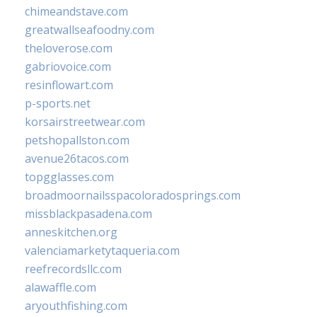
chimeandstave.com
greatwallseafoodny.com
theloverose.com
gabriovoice.com
resinflowart.com
p-sports.net
korsairstreetwear.com
petshopallston.com
avenue26tacos.com
topgglasses.com
broadmoornailsspacoloradosprings.com
missblackpasadena.com
anneskitchen.org
valenciamarketytaqueria.com
reefrecordsllc.com
alawaffle.com
aryouthfishing.com