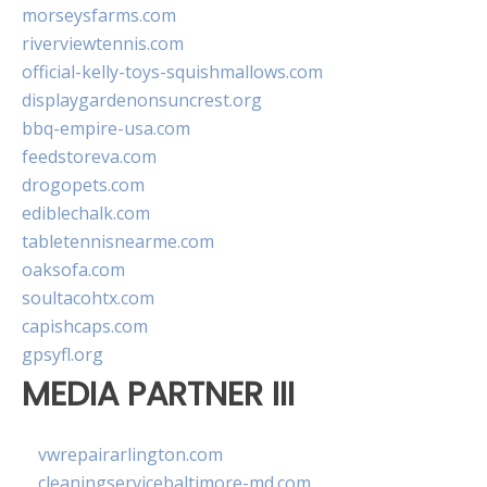
morseysfarms.com
riverviewtennis.com
official-kelly-toys-squishmallows.com
displaygardenonsuncrest.org
bbq-empire-usa.com
feedstoreva.com
drogopets.com
ediblechalk.com
tabletennisnearme.com
oaksofa.com
soultacohtx.com
capishcaps.com
gpsyfl.org
MEDIA PARTNER III
vwrepairarlington.com
cleaningservicebaltimore-md.com