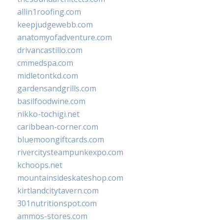
allin1roofing.com
keepjudgewebb.com
anatomyofadventure.com
drivancastillo.com
cmmedspa.com
midletontkd.com
gardensandgrills.com
basilfoodwine.com
nikko-tochigi.net
caribbean-corner.com
bluemoongiftcards.com
rivercitysteampunkexpo.com
kchoops.net
mountainsideskateshop.com
kirtlandcitytavern.com
301nutritionspot.com
ammos-stores.com