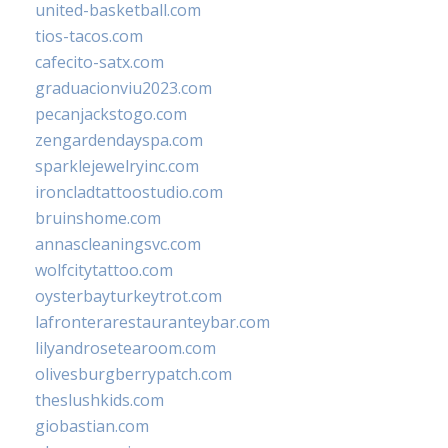
united-basketball.com
tios-tacos.com
cafecito-satx.com
graduacionviu2023.com
pecanjackstogo.com
zengardendayspa.com
sparklejewelryinc.com
ironcladtattoostudio.com
bruinshome.com
annascleaningsvc.com
wolfcitytattoo.com
oysterbayturkeytrot.com
lafronterarestauranteybar.com
lilyandrosetearoom.com
olivesburgberrypatch.com
theslushkids.com
giobastian.com