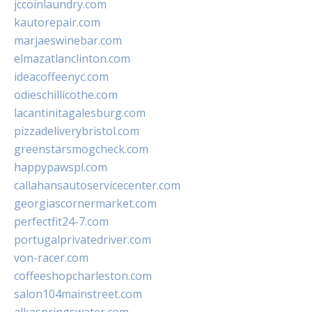
jccoinlaundry.com
kautorepair.com
marjaeswinebar.com
elmazatlanclinton.com
ideacoffeenyc.com
odieschillicothe.com
lacantinitagalesburg.com
pizzadeliverybristol.com
greenstarsmogcheck.com
happypawspl.com
callahansautoservicecenter.com
georgiascornermarket.com
perfectfit24-7.com
portugalprivatedriver.com
von-racer.com
coffeeshopcharleston.com
salon104mainstreet.com