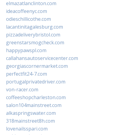
elmazatlanclinton.com
ideacoffeenyc.com
odieschillicothe.com
lacantinitagalesburg.com
pizzadeliverybristol.com
greenstarsmogcheck.com
happypawspl.com
callahansautoservicecenter.com
georgiascornermarket.com
perfectfit24-7.com
portugalprivatedriver.com
von-racer.com
coffeeshopcharleston.com
salon104mainstreet.com
alkaspringswater.com
318mainstreet8h.com
lovenailsspari.com