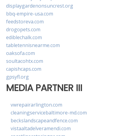
displaygardenonsuncrest.org
bbq-empire-usa.com
feedstoreva.com
drogopets.com
ediblechalk.com
tabletennisnearme.com
oaksofa.com
soultacohtx.com
capishcaps.com
gpsyfl.org
MEDIA PARTNER III
vwrepairarlington.com
cleaningservicebaltimore-md.com
beckslandscapeandfence.com
vistaaltadelveramendi.com