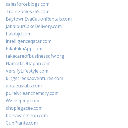
salesforceblogs.com
TrainGames365.com
BaytownEvaCationRentals.com
JabalpurCakeDelivery.com
halobjd.com
intelligenceqatar.com
PikaPikaApp.com
takecareofbusinessdfw.org
HamadaOfJapan.com
VersifyLifestyle.com
kingscreekadventures.com
antaeuslabs.com
purelycleanchemdry.com
WishOping.com
shoplegacee.com
bonvivantshop.com
CupPlante.com