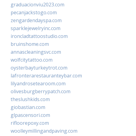
graduacionviu2023.com
pecanjackstogo.com
zengardendayspa.com
sparklejewelryinc.com
ironcladtattoostudio.com
bruinshome.com
annascleaningsvc.com
wolfcitytattoo.com
oysterbayturkeytrot.com
lafronterarestauranteybar.com
lilyandrosetearoom.com
olivesburgberrypatch.com
theslushkids.com
giobastian.com
glpascensori.com
rifloorepoxy.com
woolleymillingandpaving.com