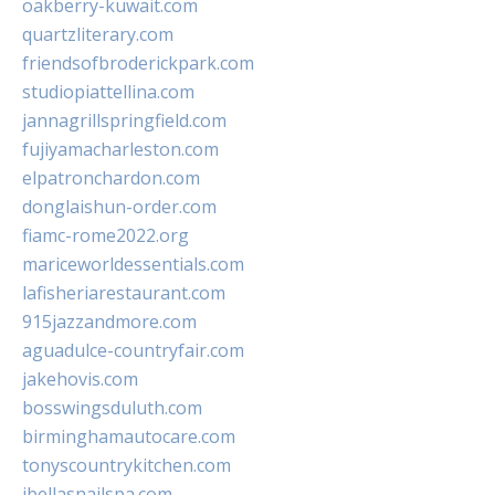
oakberry-kuwait.com
quartzliterary.com
friendsofbroderickpark.com
studiopiattellina.com
jannagrillspringfield.com
fujiyamacharleston.com
elpatronchardon.com
donglaishun-order.com
fiamc-rome2022.org
mariceworldessentials.com
lafisheriarestaurant.com
915jazzandmore.com
aguadulce-countryfair.com
jakehovis.com
bosswingsduluth.com
birminghamautocare.com
tonyscountrykitchen.com
jbellasnailspa.com