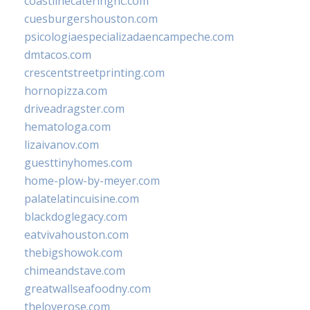
coastlinecateringnc.com
cuesburgershouston.com
psicologiaespecializadaencampeche.com
dmtacos.com
crescentstreetprinting.com
hornopizza.com
driveadragster.com
hematologa.com
lizaivanov.com
guesttinyhomes.com
home-plow-by-meyer.com
palatelatincuisine.com
blackdoglegacy.com
eatvivahouston.com
thebigshowok.com
chimeandstave.com
greatwallseafoodny.com
theloverose.com