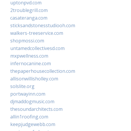
uptonpvd.com
2troublegrill.com
casateranga.com
sticksandstonesstudiooh.com
walkers-treeservice.com
shopmossi.com
untamedcollectivesd.com
mxpwellness.com
infernocanine.com
thepaperhousecollection.com
allisonwillisholley.com
solslite.org
portwayinn.com
djmaddogmusic.com
thesoundarchitects.com
allin1roofing.com
keepjudgewebb.com