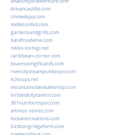
anatomyofadventure.com
drivancastillo.com
cmmedspa.com
midletontkd.com
gardensandgrills.com
basilfoodwine.com
nikko-tochigi.net
caribbean-corner.com
bluemoongiftcards.com
rivercitysteampunkexpo.com
kchoops.net
mountainsideskateshop.com
kirtlandcitytavern.com
301nutritionspot.com
ammos-stores.com
loceanecreations.com
birdsongridgefarm.com
joiedevivblog.com