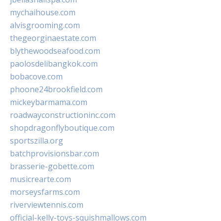
mychaihouse.com
alvisgrooming.com
thegeorginaestate.com
blythewoodseafood.com
paolosdelibangkok.com
bobacove.com
phoone24brookfield.com
mickeybarmama.com
roadwayconstructioninc.com
shopdragonflyboutique.com
sportszilla.org
batchprovisionsbar.com
brasserie-gobette.com
musicrearte.com
morseysfarms.com
riverviewtennis.com
official-kelly-toys-squishmallows.com