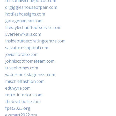
thesandwichdepotcos.com
drgiggleshouseofpain.com
hotflashdesigns.com
garagenadeau.com
lifestylechauffeurservice.com
EverNewNails.com
insideoutdecoratingcentre.com
salvatoresinpoint.com
jovialfloralco.com
johnlscotthometeam.com
u-seehomes.com
watersportslagonissi.com
mischieffashion.com
eduwyre.com
retro-interiors.com
theblvd-boise.com
fpet2023.org
e-smart2022.org