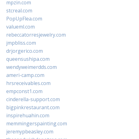
mpzin.com
stcreal.com
PopUpFlea.com
valueml.com
rebeccatorresjewelry.com
jmpbliss.com
drjorgerico.com
queensushipa.com
wendyweimerdds.com
ameri-camp.com
hrsreceivables.com
empconst1.com
cinderella-support.com
bigpinkrestaurant.com
inspirehuahin.com
memmingerspainting.com
jeremypbeasley.com