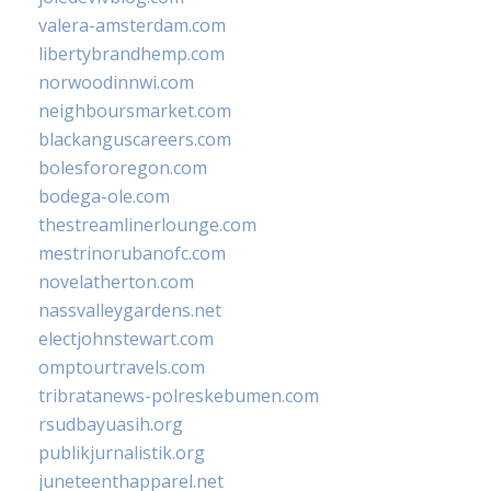
valera-amsterdam.com
libertybrandhemp.com
norwoodinnwi.com
neighboursmarket.com
blackanguscareers.com
bolesfororegon.com
bodega-ole.com
thestreamlinerlounge.com
mestrinorubanofc.com
novelatherton.com
nassvalleygardens.net
electjohnstewart.com
omptourtravels.com
tribratanews-polreskebumen.com
rsudbayuasih.org
publikjurnalistik.org
juneteenthapparel.net