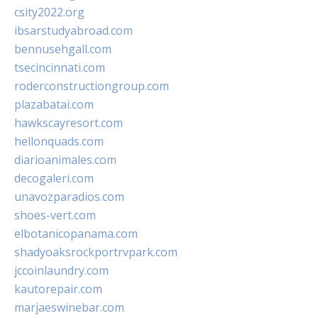
csity2022.org
ibsarstudyabroad.com
bennusehgall.com
tsecincinnati.com
roderconstructiongroup.com
plazabatai.com
hawkscayresort.com
hellonquads.com
diarioanimales.com
decogaleri.com
unavozparadios.com
shoes-vert.com
elbotanicopanama.com
shadyoaksrockportrvpark.com
jccoinlaundry.com
kautorepair.com
marjaeswinebar.com