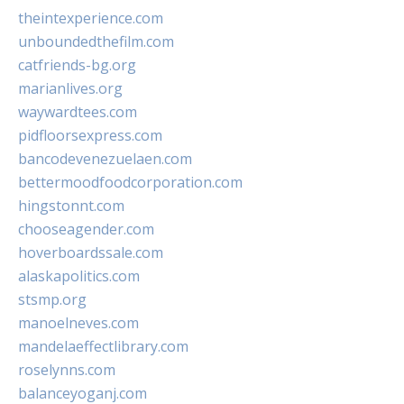
theintexperience.com
unboundedthefilm.com
catfriends-bg.org
marianlives.org
waywardtees.com
pidfloorsexpress.com
bancodevenezuelaen.com
bettermoodfoodcorporation.com
hingstonnt.com
chooseagender.com
hoverboardssale.com
alaskapolitics.com
stsmp.org
manoelneves.com
mandelaeffectlibrary.com
roselynns.com
balanceyoganj.com