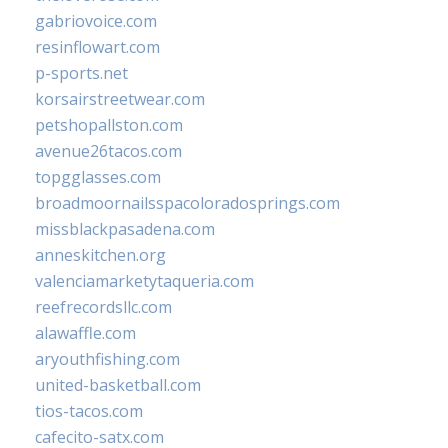
gabriovoice.com
resinflowart.com
p-sports.net
korsairstreetwear.com
petshopallston.com
avenue26tacos.com
topgglasses.com
broadmoornailsspacoloradosprings.com
missblackpasadena.com
anneskitchen.org
valenciamarketytaqueria.com
reefrecordsllc.com
alawaffle.com
aryouthfishing.com
united-basketball.com
tios-tacos.com
cafecito-satx.com