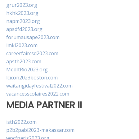
grur2023.org
hkhk2023.org
napm2023.org
apsdfd2023.org
forumausape2023.com
imkl2023.com
careerfaircsd2023.com
apsth2023.com
MedItRio2023.org
lcicon2023boston.com
waitangidayfestival2022.com
vacancesscolaires2022.com
MEDIA PARTNER II
isth2022.com
p2b2pabi2023-makassar.com
wocfparis2023.org