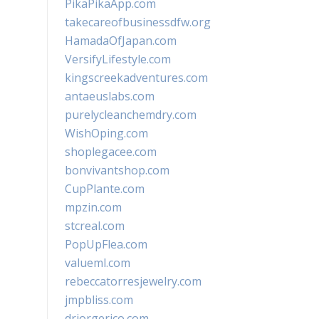
PikaPikaApp.com
takecareofbusinessdfw.org
HamadaOfJapan.com
VersifyLifestyle.com
kingscreekadventures.com
antaeuslabs.com
purelycleanchemdry.com
WishOping.com
shoplegacee.com
bonvivantshop.com
CupPlante.com
mpzin.com
stcreal.com
PopUpFlea.com
valueml.com
rebeccatorresjewelry.com
jmpbliss.com
drjorgerico.com