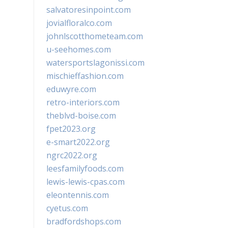
salvatoresinpoint.com
jovialfloralco.com
johnlscotthometeam.com
u-seehomes.com
watersportslagonissi.com
mischieffashion.com
eduwyre.com
retro-interiors.com
theblvd-boise.com
fpet2023.org
e-smart2022.org
ngrc2022.org
leesfamilyfoods.com
lewis-lewis-cpas.com
eleontennis.com
cyetus.com
bradfordshops.com