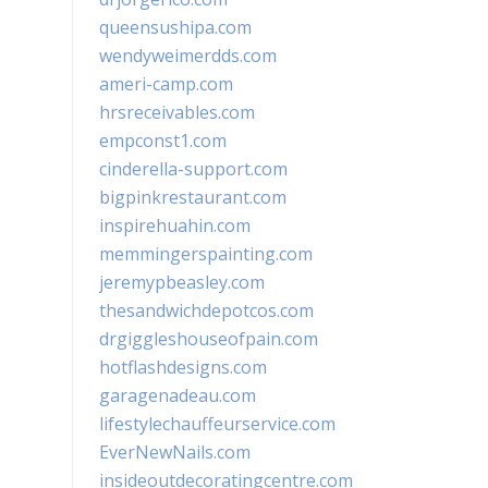
queensushipa.com
wendyweimerdds.com
ameri-camp.com
hrsreceivables.com
empconst1.com
cinderella-support.com
bigpinkrestaurant.com
inspirehuahin.com
memmingerspainting.com
jeremypbeasley.com
thesandwichdepotcos.com
drgiggleshouseofpain.com
hotflashdesigns.com
garagenadeau.com
lifestylechauffeurservice.com
EverNewNails.com
insideoutdecoratingcentre.com