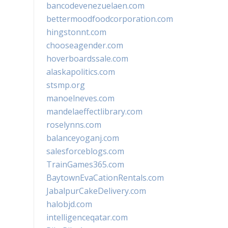
bancodevenezuelaen.com
bettermoodfoodcorporation.com
hingstonnt.com
chooseagender.com
hoverboardssale.com
alaskapolitics.com
stsmp.org
manoelneves.com
mandelaeffectlibrary.com
roselynns.com
balanceyoganj.com
salesforceblogs.com
TrainGames365.com
BaytownEvaCationRentals.com
JabalpurCakeDelivery.com
halobjd.com
intelligenceqatar.com