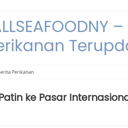
LSEAFOODNY – 
rikanan Terupda
erita Perikanan
atin ke Pasar Internasiona