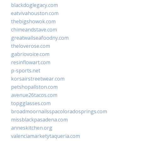
blackdoglegacy.com
eatvivahouston.com
thebigshowok.com
chimeandstave.com
greatwallseafoodny.com
theloverose.com
gabriovoice.com
resinflowart.com
p-sports.net
korsairstreetwear.com
petshopallston.com
avenue26tacos.com
topgglasses.com
broadmoornailsspacoloradosprings.com
missblackpasadena.com
anneskitchen.org
valenciamarketytaqueria.com