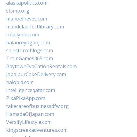
alaskapolitics.com
stsmp.org
manoelneves.com
mandelaeffectlibrary.com
roselynns.com
balanceyoganj.com
salesforceblogs.com
TrainGames365.com
BaytownEvaCationRentals.com
JabalpurCakeDelivery.com
halobjd.com
intelligenceqatar.com
PikaPikaApp.com
takecareofbusinessdfw.org
HamadaOfJapan.com
VersifyLifestyle.com
kingscreekadventures.com