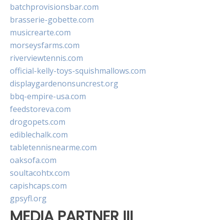
batchprovisionsbar.com
brasserie-gobette.com
musicrearte.com
morseysfarms.com
riverviewtennis.com
official-kelly-toys-squishmallows.com
displaygardenonsuncrest.org
bbq-empire-usa.com
feedstoreva.com
drogopets.com
ediblechalk.com
tabletennisnearme.com
oaksofa.com
soultacohtx.com
capishcaps.com
gpsyfl.org
MEDIA PARTNER III