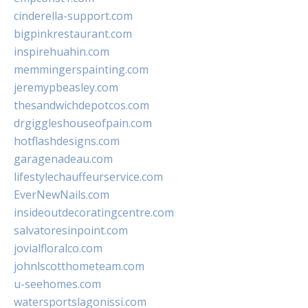
cinderella-support.com
bigpinkrestaurant.com
inspirehuahin.com
memmingerspainting.com
jeremypbeasley.com
thesandwichdepotcos.com
drgiggleshouseofpain.com
hotflashdesigns.com
garagenadeau.com
lifestylechauffeurservice.com
EverNewNails.com
insideoutdecoratingcentre.com
salvatoresinpoint.com
jovialfloralco.com
johnlscotthometeam.com
u-seehomes.com
watersportslagonissi.com