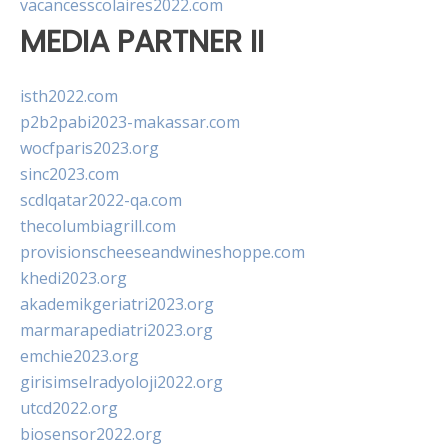
vacancesscolaires2022.com
MEDIA PARTNER II
isth2022.com
p2b2pabi2023-makassar.com
wocfparis2023.org
sinc2023.com
scdlqatar2022-qa.com
thecolumbiagrill.com
provisionscheeseandwineshoppe.com
khedi2023.org
akademikgeriatri2023.org
marmarapediatri2023.org
emchie2023.org
girisimselradyoloji2022.org
utcd2022.org
biosensor2022.org