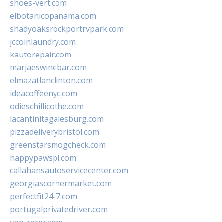
shoes-vert.com
elbotanicopanama.com
shadyoaksrockportrvpark.com
jccoinlaundry.com
kautorepair.com
marjaeswinebar.com
elmazatlanclinton.com
ideacoffeenyc.com
odieschillicothe.com
lacantinitagalesburg.com
pizzadeliverybristol.com
greenstarsmogcheck.com
happypawspl.com
callahansautoservicecenter.com
georgiascornermarket.com
perfectfit24-7.com
portugalprivatedriver.com