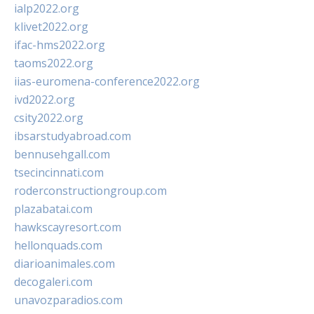
ialp2022.org
klivet2022.org
ifac-hms2022.org
taoms2022.org
iias-euromena-conference2022.org
ivd2022.org
csity2022.org
ibsarstudyabroad.com
bennusehgall.com
tsecincinnati.com
roderconstructiongroup.com
plazabatai.com
hawkscayresort.com
hellonquads.com
diarioanimales.com
decogaleri.com
unavozparadios.com