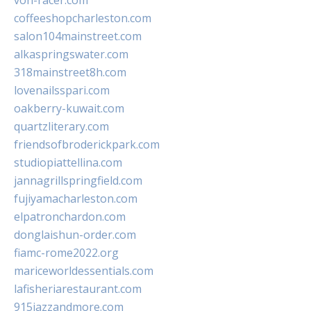
von-racer.com
coffeeshopcharleston.com
salon104mainstreet.com
alkaspringswater.com
318mainstreet8h.com
lovenailsspari.com
oakberry-kuwait.com
quartzliterary.com
friendsofbroderickpark.com
studiopiattellina.com
jannagrillspringfield.com
fujiyamacharleston.com
elpatronchardon.com
donglaishun-order.com
fiamc-rome2022.org
mariceworldessentials.com
lafisheriarestaurant.com
915jazzandmore.com