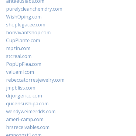
antaeuslabs.com
purelycleanchemdry.com
WishOping.com
shoplegacee.com
bonvivantshop.com
CupPlante.com
mpzin.com
stcreal.com
PopUpFlea.com
valueml.com
rebeccatorresjewelry.com
jmpbliss.com
drjorgerico.com
queensushipa.com
wendyweimerdds.com
ameri-camp.com
hrsreceivables.com
empconst1.com