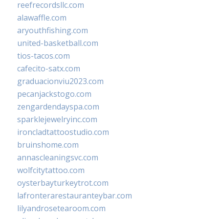
reefrecordsllc.com
alawaffle.com
aryouthfishing.com
united-basketball.com
tios-tacos.com
cafecito-satx.com
graduacionviu2023.com
pecanjackstogo.com
zengardendayspa.com
sparklejewelryinc.com
ironcladtattoostudio.com
bruinshome.com
annascleaningsvc.com
wolfcitytattoo.com
oysterbayturkeytrot.com
lafronterarestauranteybar.com
lilyandrosetearoom.com