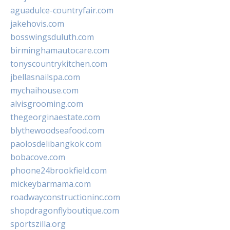
aguadulce-countryfair.com
jakehovis.com
bosswingsduluth.com
birminghamautocare.com
tonyscountrykitchen.com
jbellasnailspa.com
mychaihouse.com
alvisgrooming.com
thegeorginaestate.com
blythewoodseafood.com
paolosdelibangkok.com
bobacove.com
phoone24brookfield.com
mickeybarmama.com
roadwayconstructioninc.com
shopdragonflyboutique.com
sportszilla.org