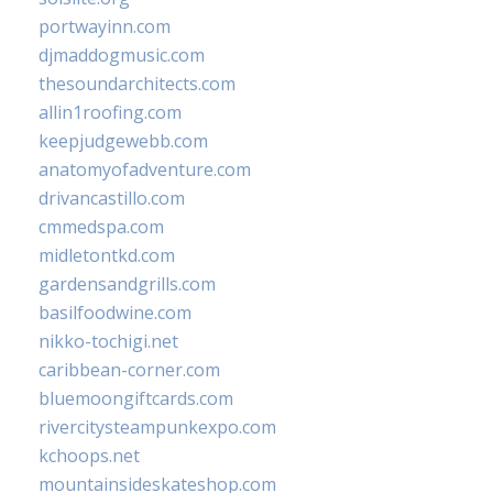
portwayinn.com
djmaddogmusic.com
thesoundarchitects.com
allin1roofing.com
keepjudgewebb.com
anatomyofadventure.com
drivancastillo.com
cmmedspa.com
midletontkd.com
gardensandgrills.com
basilfoodwine.com
nikko-tochigi.net
caribbean-corner.com
bluemoongiftcards.com
rivercitysteampunkexpo.com
kchoops.net
mountainsideskateshop.com