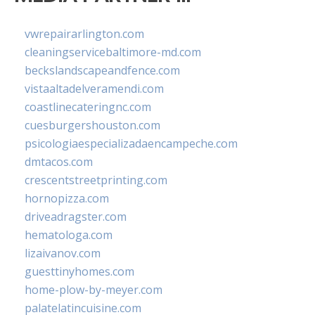
vwrepairarlington.com
cleaningservicebaltimore-md.com
beckslandscapeandfence.com
vistaaltadelveramendi.com
coastlinecateringnc.com
cuesburgershouston.com
psicologiaespecializadaencampeche.com
dmtacos.com
crescentstreetprinting.com
hornopizza.com
driveadragster.com
hematologa.com
lizaivanov.com
guesttinyhomes.com
home-plow-by-meyer.com
palatelatincuisine.com