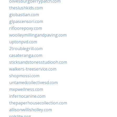
olivesburgberrypatch.com
theslushkids.com
giobastian.com
glpascensori.com
rifloorepoxy.com
woolleymillingandpaving.com
uptonpvd.com
2troublegrill.com
casateranga.com
sticksandstonesstudiooh.com
walkers-treeservice.com
shopmossi.com
untamedcollectivesd.com
mxpwellness.com
infernocanine.com
thepaperhousecollection.com
allisonwillisholley.com
solslite.org