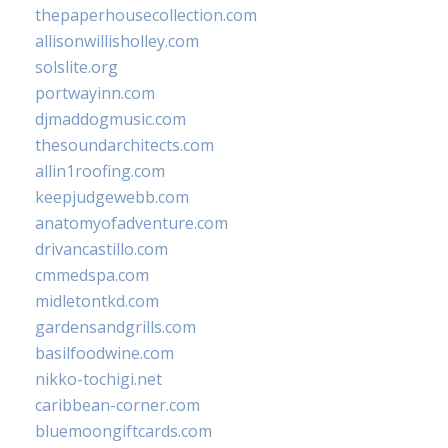
thepaperhousecollection.com
allisonwillisholley.com
solslite.org
portwayinn.com
djmaddogmusic.com
thesoundarchitects.com
allin1roofing.com
keepjudgewebb.com
anatomyofadventure.com
drivancastillo.com
cmmedspa.com
midletontkd.com
gardensandgrills.com
basilfoodwine.com
nikko-tochigi.net
caribbean-corner.com
bluemoongiftcards.com