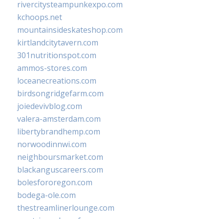
rivercitysteampunkexpo.com
kchoops.net
mountainsideskateshop.com
kirtlandcitytavern.com
301nutritionspot.com
ammos-stores.com
loceanecreations.com
birdsongridgefarm.com
joiedevivblog.com
valera-amsterdam.com
libertybrandhemp.com
norwoodinnwi.com
neighboursmarket.com
blackanguscareers.com
bolesfororegon.com
bodega-ole.com
thestreamlinerlounge.com