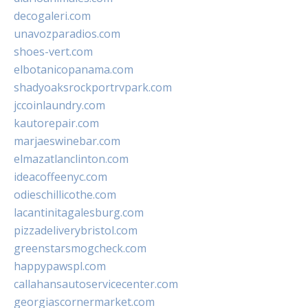
decogaleri.com
unavozparadios.com
shoes-vert.com
elbotanicopanama.com
shadyoaksrockportrvpark.com
jccoinlaundry.com
kautorepair.com
marjaeswinebar.com
elmazatlanclinton.com
ideacoffeenyc.com
odieschillicothe.com
lacantinitagalesburg.com
pizzadeliverybristol.com
greenstarsmogcheck.com
happypawspl.com
callahansautoservicecenter.com
georgiascornermarket.com