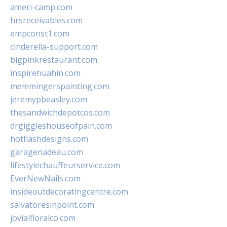
ameri-camp.com
hrsreceivables.com
empconst1.com
cinderella-support.com
bigpinkrestaurant.com
inspirehuahin.com
memmingerspainting.com
jeremypbeasley.com
thesandwichdepotcos.com
drgiggleshouseofpain.com
hotflashdesigns.com
garagenadeau.com
lifestylechauffeurservice.com
EverNewNails.com
insideoutdecoratingcentre.com
salvatoresinpoint.com
jovialfloralco.com