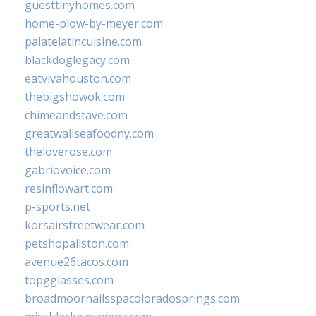
guesttinyhomes.com
home-plow-by-meyer.com
palatelatincuisine.com
blackdoglegacy.com
eatvivahouston.com
thebigshowok.com
chimeandstave.com
greatwallseafoodny.com
theloverose.com
gabriovoice.com
resinflowart.com
p-sports.net
korsairstreetwear.com
petshopallston.com
avenue26tacos.com
topgglasses.com
broadmoornailsspacoloradosprings.com