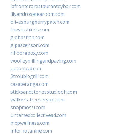
lafronterarestauranteybar.com
lilyandrosetearoom.com
olivesburgberrypatch.com
theslushkids.com
giobastian.com
glpascensori.com
rifloorepoxy.com
woolleymillingandpaving.com
uptonpvd.com
2troublegrill.com
casateranga.com
sticksandstonesstudiooh.com
walkers-treeservice.com
shopmossi.com
untamedcollectivesd.com
mxpwellness.com
infernocanine.com