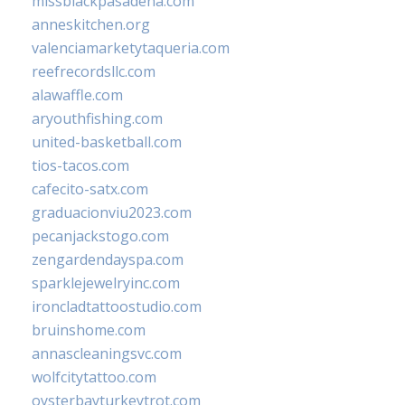
missblackpasadena.com
anneskitchen.org
valenciamarketytaqueria.com
reefrecordsllc.com
alawaffle.com
aryouthfishing.com
united-basketball.com
tios-tacos.com
cafecito-satx.com
graduacionviu2023.com
pecanjackstogo.com
zengardendayspa.com
sparklejewelryinc.com
ironcladtattoostudio.com
bruinshome.com
annascleaningsvc.com
wolfcitytattoo.com
oysterbayturkeytrot.com