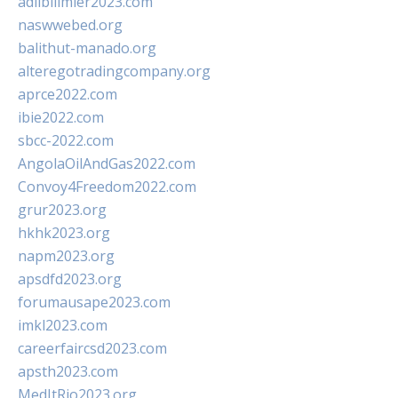
adlibilimler2023.com
naswwebed.org
balithut-manado.org
alteregotradingcompany.org
aprce2022.com
ibie2022.com
sbcc-2022.com
AngolaOilAndGas2022.com
Convoy4Freedom2022.com
grur2023.org
hkhk2023.org
napm2023.org
apsdfd2023.org
forumausape2023.com
imkl2023.com
careerfaircsd2023.com
apsth2023.com
MedItRio2023.org