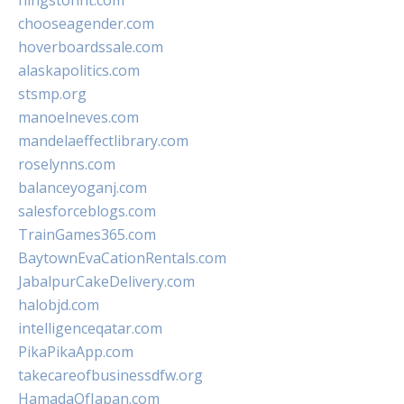
hingstonnt.com
chooseagender.com
hoverboardssale.com
alaskapolitics.com
stsmp.org
manoelneves.com
mandelaeffectlibrary.com
roselynns.com
balanceyoganj.com
salesforceblogs.com
TrainGames365.com
BaytownEvaCationRentals.com
JabalpurCakeDelivery.com
halobjd.com
intelligenceqatar.com
PikaPikaApp.com
takecareofbusinessdfw.org
HamadaOfJapan.com