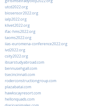
girisimselradyoloji2022.org
utcd2022.org
biosensor2022.org
ialp2022.org
klivet2022.org
ifac-hms2022.org
taoms2022.org
iias-euromena-conference2022.org
ivd2022.org
csity2022.org
ibsarstudyabroad.com
bennusehgall.com
tsecincinnati.com
roderconstructiongroup.com
plazabatai.com
hawkscayresort.com
hellonquads.com
diarioanimales.com