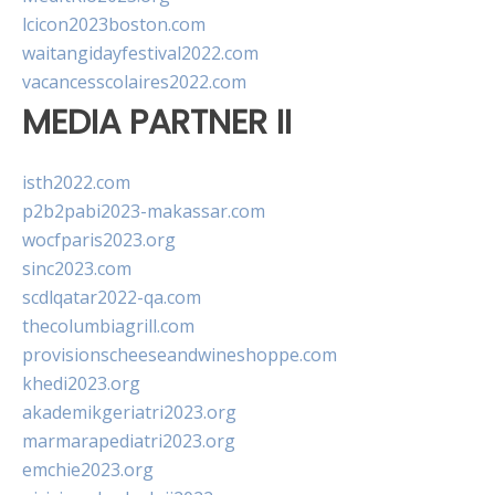
lcicon2023boston.com
waitangidayfestival2022.com
vacancesscolaires2022.com
MEDIA PARTNER II
isth2022.com
p2b2pabi2023-makassar.com
wocfparis2023.org
sinc2023.com
scdlqatar2022-qa.com
thecolumbiagrill.com
provisionscheeseandwineshoppe.com
khedi2023.org
akademikgeriatri2023.org
marmarapediatri2023.org
emchie2023.org