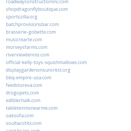
roadwayconstructioninc.com
shopdragonflyboutique.com
sportszilla.org
batchprovisionsbar.com
brasserie-gobette.com
musicrearte.com
morseysfarms.com
riverviewtennis.com
official-kelly-toys-squishmallows.com
displaygardenonsuncrest.org
bbq-empire-usa.com
feedstoreva.com
drogopets.com
ediblechalk.com
tabletennisnearme.com
oaksofa.com
soultacohtx.com
capishcaps.com