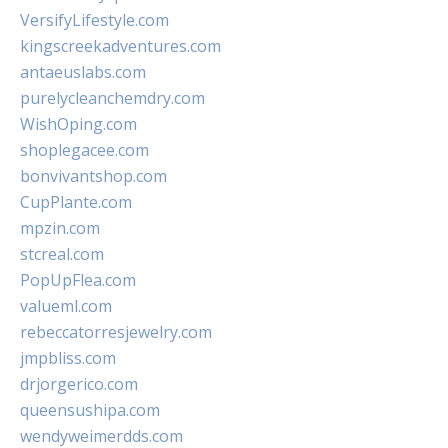
VersifyLifestyle.com
kingscreekadventures.com
antaeuslabs.com
purelycleanchemdry.com
WishOping.com
shoplegacee.com
bonvivantshop.com
CupPlante.com
mpzin.com
stcreal.com
PopUpFlea.com
valueml.com
rebeccatorresjewelry.com
jmpbliss.com
drjorgerico.com
queensushipa.com
wendyweimerdds.com