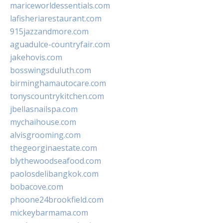
mariceworldessentials.com
lafisheriarestaurant.com
915jazzandmore.com
aguadulce-countryfair.com
jakehovis.com
bosswingsduluth.com
birminghamautocare.com
tonyscountrykitchen.com
jbellasnailspa.com
mychaihouse.com
alvisgrooming.com
thegeorginaestate.com
blythewoodseafood.com
paolosdelibangkok.com
bobacove.com
phoone24brookfield.com
mickeybarmama.com