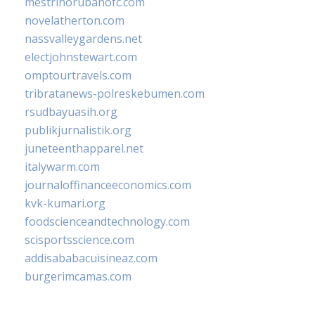
mestrinorubanofc.com
novelatherton.com
nassvalleygardens.net
electjohnstewart.com
omptourtravels.com
tribratanews-polreskebumen.com
rsudbayuasih.org
publikjurnalistik.org
juneteenthapparel.net
italywarm.com
journaloffinanceeconomics.com
kvk-kumari.org
foodscienceandtechnology.com
scisportsscience.com
addisababacuisineaz.com
burgerimcamas.com