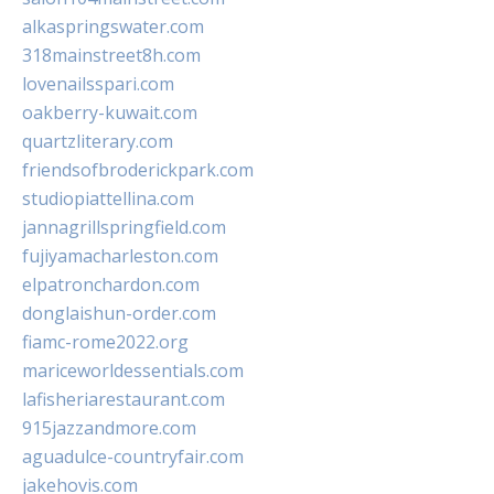
alkaspringswater.com
318mainstreet8h.com
lovenailsspari.com
oakberry-kuwait.com
quartzliterary.com
friendsofbroderickpark.com
studiopiattellina.com
jannagrillspringfield.com
fujiyamacharleston.com
elpatronchardon.com
donglaishun-order.com
fiamc-rome2022.org
mariceworldessentials.com
lafisheriarestaurant.com
915jazzandmore.com
aguadulce-countryfair.com
jakehovis.com