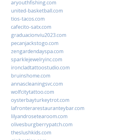
aryouthfishing.com
united-basketball.com
tios-tacos.com
cafecito-satx.com
graduacionviu2023.com
pecanjackstogo.com
zengardendayspa.com
sparklejewelryinc.com
ironcladtattoostudio.com
bruinshome.com
annascleaningsvc.com
wolfcitytattoo.com
oysterbayturkeytrot.com
lafronterarestauranteybar.com
lilyandrosetearoom.com
olivesburgberrypatch.com
theslushkids.com