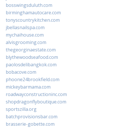
bosswingsduluth.com
birminghamautocare.com
tonyscountrykitchen.com
jbellasnailspa.com
mychaihouse.com
alvisgrooming.com
thegeorginaestate.com
blythewoodseafood.com
paolosdelibangkok.com
bobacove.com
phoone24brookfield.com
mickeybarmama.com
roadwayconstructioninc.com
shopdragonflyboutique.com
sportszilla.org
batchprovisionsbar.com
brasserie-gobette.com