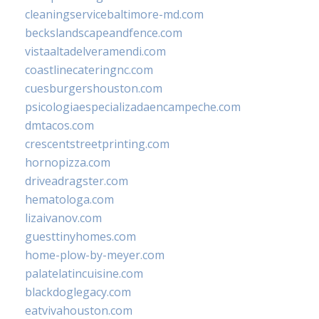
cleaningservicebaltimore-md.com
beckslandscapeandfence.com
vistaaltadelveramendi.com
coastlinecateringnc.com
cuesburgershouston.com
psicologiaespecializadaencampeche.com
dmtacos.com
crescentstreetprinting.com
hornopizza.com
driveadragster.com
hematologa.com
lizaivanov.com
guesttinyhomes.com
home-plow-by-meyer.com
palatelatincuisine.com
blackdoglegacy.com
eatvivahouston.com