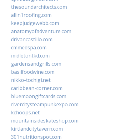
thesoundarchitects.com
allin1roofing.com
keepjudgewebb.com
anatomyofadventure.com
drivancastillo.com
cmmedspa.com
midletontkd.com
gardensandgrills.com
basilfoodwine.com
nikko-tochigi.net
caribbean-corner.com
bluemoongiftcards.com
rivercitysteampunkexpo.com
kchoops.net
mountainsideskateshop.com
kirtlandcitytavern.com
301nutritionspot.com