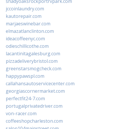
shadyoaksrockportrvpark.com
jccoinlaundry.com
kautorepair.com
marjaeswinebar.com
elmazatlanclinton.com
ideacoffeenyc.com
odieschillicothe.com
lacantinitagalesburg.com
pizzadeliverybristol.com
greenstarsmogcheck.com
happypawspl.com
callahansautoservicecenter.com
georgiascornermarket.com
perfectfit24-7.com
portugalprivatedriver.com
von-racer.com
coffeeshopcharleston.com
salon104mainstreet.com