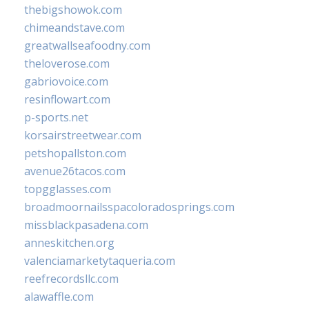
thebigshowok.com
chimeandstave.com
greatwallseafoodny.com
theloverose.com
gabriovoice.com
resinflowart.com
p-sports.net
korsairstreetwear.com
petshopallston.com
avenue26tacos.com
topgglasses.com
broadmoornailsspacoloradosprings.com
missblackpasadena.com
anneskitchen.org
valenciamarketytaqueria.com
reefrecordsllc.com
alawaffle.com