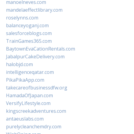
manoelneves.com
mandelaeffectlibrary.com
roselynns.com
balanceyoganj.com
salesforceblogs.com
TrainGames365.com
BaytownEvaCationRentals.com
JabalpurCakeDelivery.com
halobjd.com
intelligenceqatar.com
PikaPikaApp.com
takecareofbusinessdfw.org
HamadaOfJapan.com
VersifyLifestyle.com
kingscreekadventures.com
antaeuslabs.com
purelycleanchemdry.com