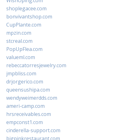
WishOping.com
shoplegacee.com
bonvivantshop.com
CupPlante.com
mpzin.com
stcreal.com
PopUpFlea.com
valueml.com
rebeccatorresjewelry.com
jmpbliss.com
drjorgerico.com
queensushipa.com
wendyweimerdds.com
ameri-camp.com
hrsreceivables.com
empconst1.com
cinderella-support.com
bigpinkrestaurant.com