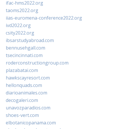
ifac-hms2022.org
taoms2022.org
iias-euromena-conference2022.org
ivd2022.org
csity2022.org
ibsarstudyabroad.com
bennusehgall.com
tsecincinnati.com
roderconstructiongroup.com
plazabatai.com
hawkscayresort.com
hellonquads.com
diarioanimales.com
decogaleri.com
unavozparadios.com
shoes-vert.com
elbotanicopanama.com