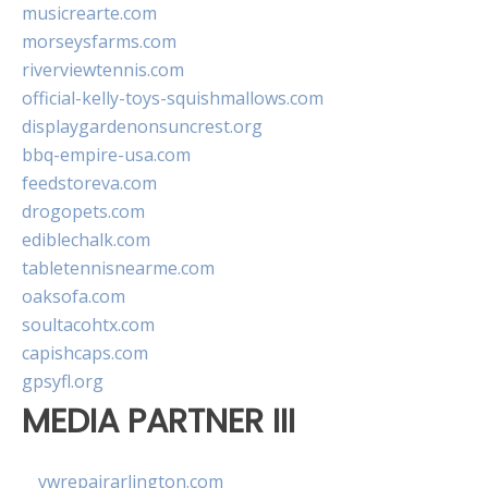
musicrearte.com
morseysfarms.com
riverviewtennis.com
official-kelly-toys-squishmallows.com
displaygardenonsuncrest.org
bbq-empire-usa.com
feedstoreva.com
drogopets.com
ediblechalk.com
tabletennisnearme.com
oaksofa.com
soultacohtx.com
capishcaps.com
gpsyfl.org
MEDIA PARTNER III
vwrepairarlington.com