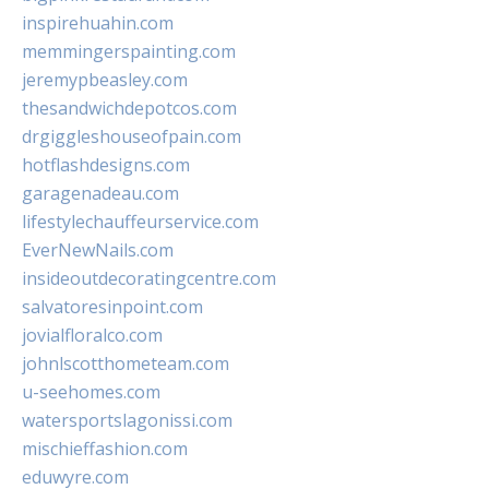
inspirehuahin.com
memmingerspainting.com
jeremypbeasley.com
thesandwichdepotcos.com
drgiggleshouseofpain.com
hotflashdesigns.com
garagenadeau.com
lifestylechauffeurservice.com
EverNewNails.com
insideoutdecoratingcentre.com
salvatoresinpoint.com
jovialfloralco.com
johnlscotthometeam.com
u-seehomes.com
watersportslagonissi.com
mischieffashion.com
eduwyre.com