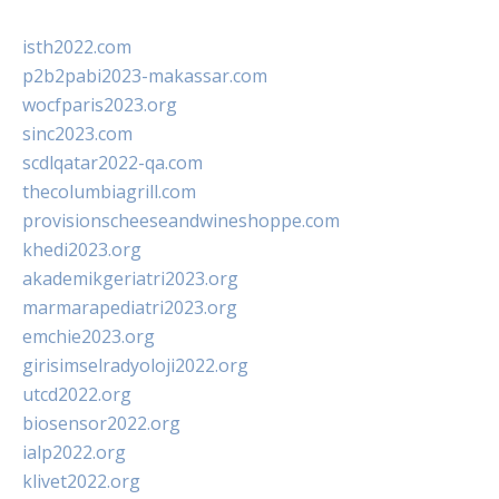
isth2022.com
p2b2pabi2023-makassar.com
wocfparis2023.org
sinc2023.com
scdlqatar2022-qa.com
thecolumbiagrill.com
provisionscheeseandwineshoppe.com
khedi2023.org
akademikgeriatri2023.org
marmarapediatri2023.org
emchie2023.org
girisimselradyoloji2022.org
utcd2022.org
biosensor2022.org
ialp2022.org
klivet2022.org