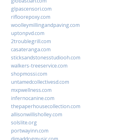
giobastian.com
glpascensori.com
rifloorepoxy.com
woolleymillingandpaving.com
uptonpvd.com
2troublegrill.com
casateranga.com
sticksandstonesstudiooh.com
walkers-treeservice.com
shopmossi.com
untamedcollectivesd.com
mxpwellness.com
infernocanine.com
thepaperhousecollection.com
allisonwillisholley.com
solslite.org
portwayinn.com
djmaddogmusic.com