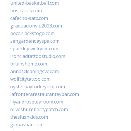
united-basketball.com
tios-tacos.com
cafecito-satx.com
graduacionviu2023.com
pecanjackstogo.com
zengardendayspa.com
sparklejewelryinc.com
ironcladtattoostudio.com
bruinshome.com
annascleaningsvc.com
wolfcitytattoo.com
oysterbayturkeytrot.com
lafronterarestauranteybar.com
lilyandrosetearoom.com
olivesburgberrypatch.com
theslushkids.com
giobastian.com