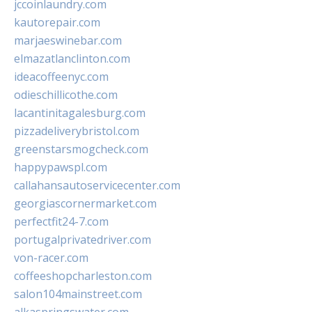
jccoinlaundry.com
kautorepair.com
marjaeswinebar.com
elmazatlanclinton.com
ideacoffeenyc.com
odieschillicothe.com
lacantinitagalesburg.com
pizzadeliverybristol.com
greenstarsmogcheck.com
happypawspl.com
callahansautoservicecenter.com
georgiascornermarket.com
perfectfit24-7.com
portugalprivatedriver.com
von-racer.com
coffeeshopcharleston.com
salon104mainstreet.com