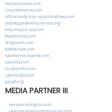
morseysfarms.com
riverviewtennis.com
official-kelly-toys-squishmallows.com
displaygardenonsuncrest.org
bbq-empire-usa.com
feedstoreva.com
drogopets.com
ediblechalk.com
tabletennisnearme.com
oaksofa.com
soultacohtx.com
capishcaps.com
gpsyfl.org
MEDIA PARTNER III
vwrepairarlington.com
cleaningservicebaltimore-md.com