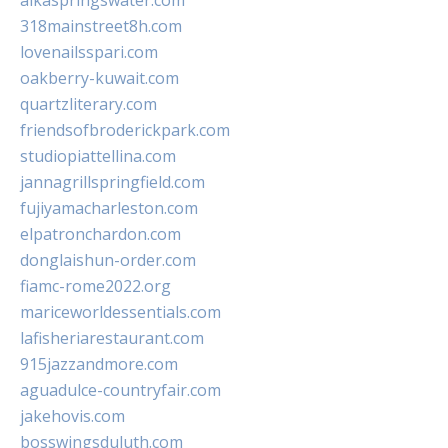
alkaspringswater.com
318mainstreet8h.com
lovenailsspari.com
oakberry-kuwait.com
quartzliterary.com
friendsofbroderickpark.com
studiopiattellina.com
jannagrillspringfield.com
fujiyamacharleston.com
elpatronchardon.com
donglaishun-order.com
fiamc-rome2022.org
mariceworldessentials.com
lafisheriarestaurant.com
915jazzandmore.com
aguadulce-countryfair.com
jakehovis.com
bosswingsduluth.com