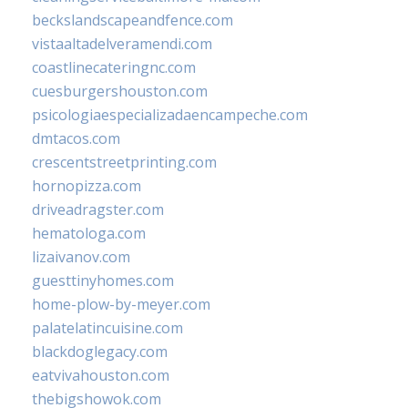
beckslandscapeandfence.com
vistaaltadelveramendi.com
coastlinecateringnc.com
cuesburgershouston.com
psicologiaespecializadaencampeche.com
dmtacos.com
crescentstreetprinting.com
hornopizza.com
driveadragster.com
hematologa.com
lizaivanov.com
guesttinyhomes.com
home-plow-by-meyer.com
palatelatincuisine.com
blackdoglegacy.com
eatvivahouston.com
thebigshowok.com