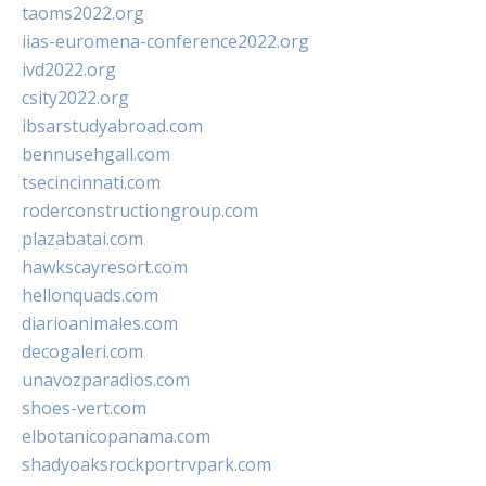
taoms2022.org
iias-euromena-conference2022.org
ivd2022.org
csity2022.org
ibsarstudyabroad.com
bennusehgall.com
tsecincinnati.com
roderconstructiongroup.com
plazabatai.com
hawkscayresort.com
hellonquads.com
diarioanimales.com
decogaleri.com
unavozparadios.com
shoes-vert.com
elbotanicopanama.com
shadyoaksrockportrvpark.com