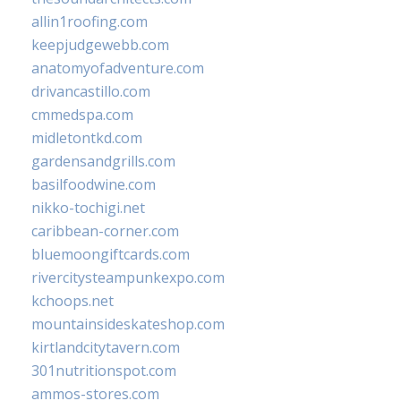
allin1roofing.com
keepjudgewebb.com
anatomyofadventure.com
drivancastillo.com
cmmedspa.com
midletontkd.com
gardensandgrills.com
basilfoodwine.com
nikko-tochigi.net
caribbean-corner.com
bluemoongiftcards.com
rivercitysteampunkexpo.com
kchoops.net
mountainsideskateshop.com
kirtlandcitytavern.com
301nutritionspot.com
ammos-stores.com