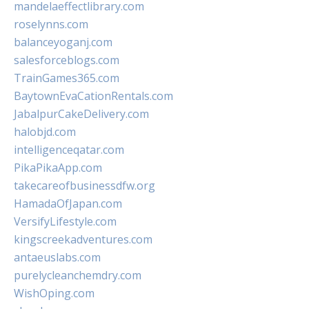
mandelaeffectlibrary.com
roselynns.com
balanceyoganj.com
salesforceblogs.com
TrainGames365.com
BaytownEvaCationRentals.com
JabalpurCakeDelivery.com
halobjd.com
intelligenceqatar.com
PikaPikaApp.com
takecareofbusinessdfw.org
HamadaOfJapan.com
VersifyLifestyle.com
kingscreekadventures.com
antaeuslabs.com
purelycleanchemdry.com
WishOping.com