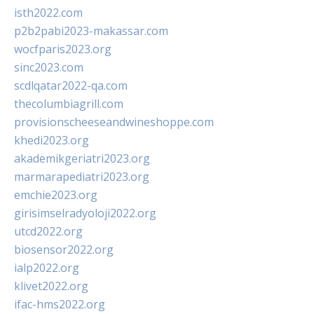
isth2022.com
p2b2pabi2023-makassar.com
wocfparis2023.org
sinc2023.com
scdlqatar2022-qa.com
thecolumbiagrill.com
provisionscheeseandwineshoppe.com
khedi2023.org
akademikgeriatri2023.org
marmarapediatri2023.org
emchie2023.org
girisimselradyoloji2022.org
utcd2022.org
biosensor2022.org
ialp2022.org
klivet2022.org
ifac-hms2022.org