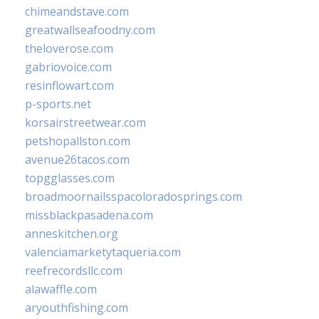
chimeandstave.com
greatwallseafoodny.com
theloverose.com
gabriovoice.com
resinflowart.com
p-sports.net
korsairstreetwear.com
petshopallston.com
avenue26tacos.com
topgglasses.com
broadmoornailsspacoloradosprings.com
missblackpasadena.com
anneskitchen.org
valenciamarketytaqueria.com
reefrecordsllc.com
alawaffle.com
aryouthfishing.com