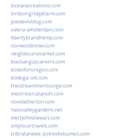
loceanecreations.com
birdsongridgefarm.com
joiedevivblog.com
valera-amsterdam.com
libertybrandhemp.com
norwoodinnwi.com
neighboursmarket.com
blackanguscareers.com
bolesfororegon.com
bodega-ole.com
thestreamlinerlounge.com
mestrinorubanofc.com
novelatherton.com
nassvalleygardens.net
electjohnstewart.com
omptourtravels.com
tribratanews-polreskebumen.com