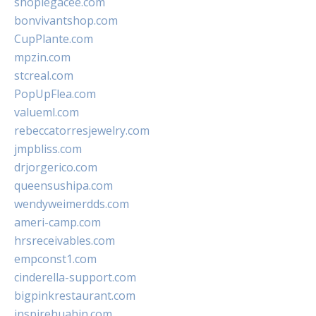
shoplegacee.com
bonvivantshop.com
CupPlante.com
mpzin.com
stcreal.com
PopUpFlea.com
valueml.com
rebeccatorresjewelry.com
jmpbliss.com
drjorgerico.com
queensushipa.com
wendyweimerdds.com
ameri-camp.com
hrsreceivables.com
empconst1.com
cinderella-support.com
bigpinkrestaurant.com
inspirehuahin.com