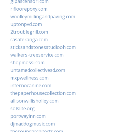
glpascensori.com
rifloorepoxy.com
woolleymillingandpaving.com
uptonpvd.com
2troublegrill.com
casateranga.com
sticksandstonesstudiooh.com
walkers-treeservice.com
shopmossi.com
untamedcollectivesd.com
mxpwellness.com
infernocanine.com
thepaperhousecollection.com
allisonwillisholley.com
solslite.org
portwayinn.com
djmaddogmusic.com
thesoundarchitects.com