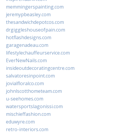
memmingerspainting.com
jeremypbeasley.com
thesandwichdepotcos.com
drgiggleshouseofpain.com
hotflashdesigns.com
garagenadeau.com
lifestylechauffeurservice.com
EverNewNails.com
insideoutdecoratingcentre.com
salvatoresinpoint.com
jovialfloralco.com
johnlscotthometeam.com
u-seehomes.com
watersportslagonissi.com
mischieffashion.com
eduwyre.com
retro-interiors.com