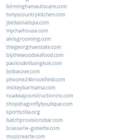
birminghamautocare.com
tonyscountrykitchen.com
jbellasnailspa.com
mychaihouse.com
alvisgrooming.com
thegeorginaestate.com
blythewoodseafood.com
paolosdelibangkok.com
bobacove.com
phoone24brookfield.com
mickeybarmama.com
roadwayconstructioninc.com
shopdragonflyboutique.com
sportszilla.org
batchprovisionsbar.com
brasserie-gobette.com
musicrearte.com