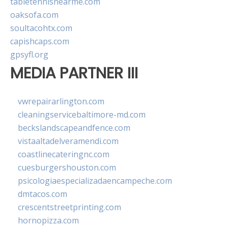
tabletennisnearme.com
oaksofa.com
soultacohtx.com
capishcaps.com
gpsyfl.org
MEDIA PARTNER III
vwrepairarlington.com
cleaningservicebaltimore-md.com
beckslandscapeandfence.com
vistaaltadelveramendi.com
coastlinecateringnc.com
cuesburgershouston.com
psicologiaespecializadaencampeche.com
dmtacos.com
crescentstreetprinting.com
hornopizza.com