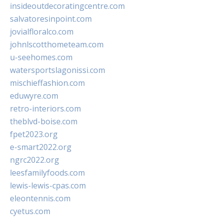
insideoutdecoratingcentre.com
salvatoresinpoint.com
jovialfloralco.com
johnlscotthometeam.com
u-seehomes.com
watersportslagonissi.com
mischieffashion.com
eduwyre.com
retro-interiors.com
theblvd-boise.com
fpet2023.org
e-smart2022.org
ngrc2022.org
leesfamilyfoods.com
lewis-lewis-cpas.com
eleontennis.com
cyetus.com