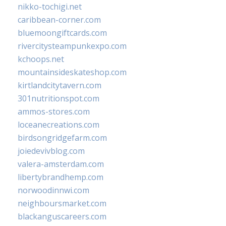
nikko-tochigi.net
caribbean-corner.com
bluemoongiftcards.com
rivercitysteampunkexpo.com
kchoops.net
mountainsideskateshop.com
kirtlandcitytavern.com
301nutritionspot.com
ammos-stores.com
loceanecreations.com
birdsongridgefarm.com
joiedevivblog.com
valera-amsterdam.com
libertybrandhemp.com
norwoodinnwi.com
neighboursmarket.com
blackanguscareers.com