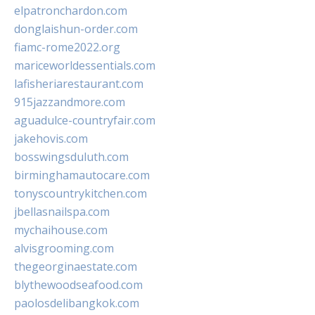
elpatronchardon.com
donglaishun-order.com
fiamc-rome2022.org
mariceworldessentials.com
lafisheriarestaurant.com
915jazzandmore.com
aguadulce-countryfair.com
jakehovis.com
bosswingsduluth.com
birminghamautocare.com
tonyscountrykitchen.com
jbellasnailspa.com
mychaihouse.com
alvisgrooming.com
thegeorginaestate.com
blythewoodseafood.com
paolosdelibangkok.com