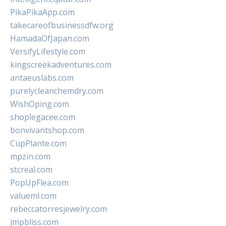
PikaPikaApp.com
takecareofbusinessdfw.org
HamadaOfJapan.com
VersifyLifestyle.com
kingscreekadventures.com
antaeuslabs.com
purelycleanchemdry.com
WishOping.com
shoplegacee.com
bonvivantshop.com
CupPlante.com
mpzin.com
stcreal.com
PopUpFlea.com
valueml.com
rebeccatorresjewelry.com
jmpbliss.com