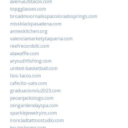
avenue26tacos.com
topgglasses.com
broadmoornailsspacoloradosprings.com
missblackpasadena.com
anneskitchen.org
valenciamarketytaqueria.com
reefrecordsllc.com
alawaffle.com
aryouthfishing.com
united-basketball.com
tios-tacos.com
cafecito-satx.com
graduacionviu2023.com
pecanjackstogo.com
zengardendayspa.com
sparklejewelryinc.com
ironcladtattoostudio.com
bruinshome.com