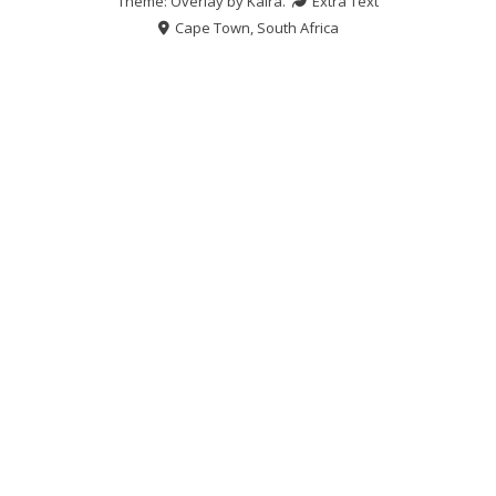
Theme: Overlay by
Kaira
.
Extra Text
Cape Town, South Africa