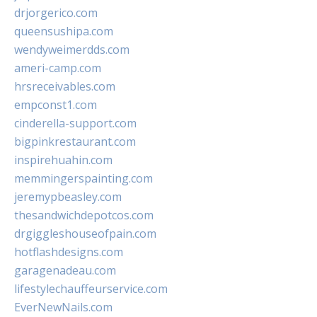
drjorgerico.com
queensushipa.com
wendyweimerdds.com
ameri-camp.com
hrsreceivables.com
empconst1.com
cinderella-support.com
bigpinkrestaurant.com
inspirehuahin.com
memmingerspainting.com
jeremypbeasley.com
thesandwichdepotcos.com
drgiggleshouseofpain.com
hotflashdesigns.com
garagenadeau.com
lifestylechauffeurservice.com
EverNewNails.com