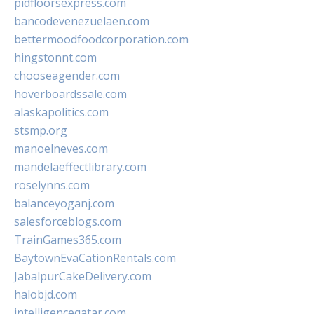
pidfloorsexpress.com
bancodevenezuelaen.com
bettermoodfoodcorporation.com
hingstonnt.com
chooseagender.com
hoverboardssale.com
alaskapolitics.com
stsmp.org
manoelneves.com
mandelaeffectlibrary.com
roselynns.com
balanceyoganj.com
salesforceblogs.com
TrainGames365.com
BaytownEvaCationRentals.com
JabalpurCakeDelivery.com
halobjd.com
intelligenceqatar.com