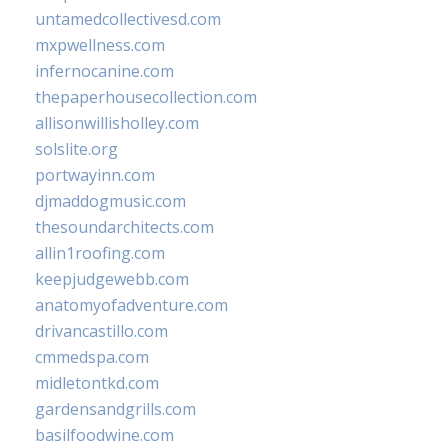
untamedcollectivesd.com
mxpwellness.com
infernocanine.com
thepaperhousecollection.com
allisonwillisholley.com
solslite.org
portwayinn.com
djmaddogmusic.com
thesoundarchitects.com
allin1roofing.com
keepjudgewebb.com
anatomyofadventure.com
drivancastillo.com
cmmedspa.com
midletontkd.com
gardensandgrills.com
basilfoodwine.com