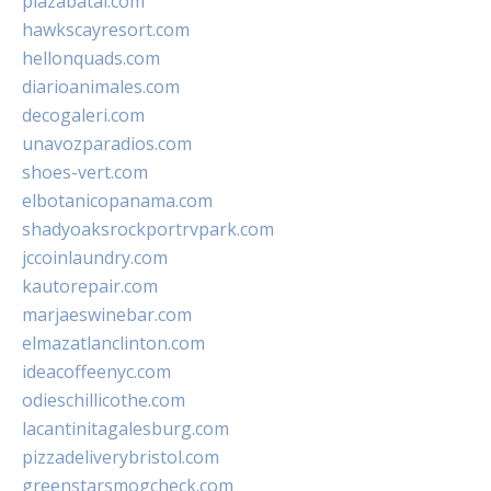
plazabatai.com
hawkscayresort.com
hellonquads.com
diarioanimales.com
decogaleri.com
unavozparadios.com
shoes-vert.com
elbotanicopanama.com
shadyoaksrockportrvpark.com
jccoinlaundry.com
kautorepair.com
marjaeswinebar.com
elmazatlanclinton.com
ideacoffeenyc.com
odieschillicothe.com
lacantinitagalesburg.com
pizzadeliverybristol.com
greenstarsmogcheck.com