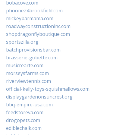
bobacove.com
phoone24brookfield.com
mickeybarmama.com
roadwayconstructioninc.com
shopdragonflyboutique.com
sportszilla.org
batchprovisionsbar.com
brasserie-gobette.com
musicrearte.com
morseysfarms.com
riverviewtennis.com
official-kelly-toys-squishmallows.com
displaygardenonsuncrest.org
bbq-empire-usa.com
feedstoreva.com
drogopets.com
ediblechalk.com