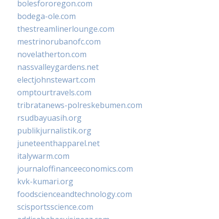
bolesfororegon.com
bodega-ole.com
thestreamlinerlounge.com
mestrinorubanofc.com
novelatherton.com
nassvalleygardens.net
electjohnstewart.com
omptourtravels.com
tribratanews-polreskebumen.com
rsudbayuasih.org
publikjurnalistik.org
juneteenthapparel.net
italywarm.com
journaloffinanceeconomics.com
kvk-kumari.org
foodscienceandtechnology.com
scisportsscience.com