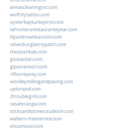
annascleaningsvc.com
wolfcitytattoo.com
oysterbayturkeytrot.com
lafronterarestauranteybar.com
lilyandrosetearoom.com
olivesburgberrypatch.com
theslushkids.com
giobastian.com
glpascensori.com
rifloorepoxy.com
woolleymillingandpaving.com
uptonpvd.com
2troublegrill.com
casateranga.com
sticksandstonesstudiooh.com
walkers-treeservice.com
shopmossi.com