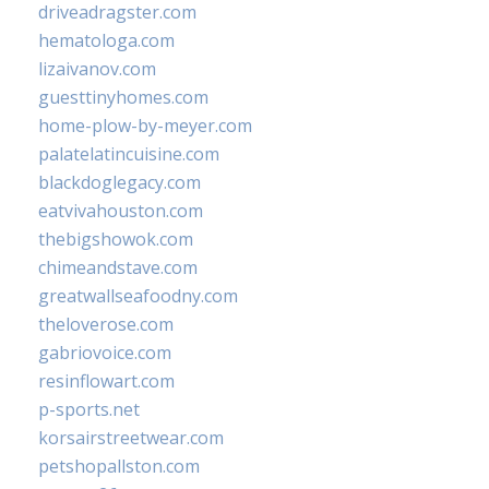
driveadragster.com
hematologa.com
lizaivanov.com
guesttinyhomes.com
home-plow-by-meyer.com
palatelatincuisine.com
blackdoglegacy.com
eatvivahouston.com
thebigshowok.com
chimeandstave.com
greatwallseafoodny.com
theloverose.com
gabriovoice.com
resinflowart.com
p-sports.net
korsairstreetwear.com
petshopallston.com