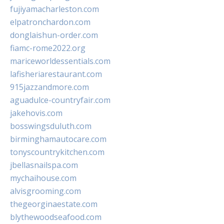
fujiyamacharleston.com
elpatronchardon.com
donglaishun-order.com
fiamc-rome2022.org
mariceworldessentials.com
lafisheriarestaurant.com
915jazzandmore.com
aguadulce-countryfair.com
jakehovis.com
bosswingsduluth.com
birminghamautocare.com
tonyscountrykitchen.com
jbellasnailspa.com
mychaihouse.com
alvisgrooming.com
thegeorginaestate.com
blythewoodseafood.com