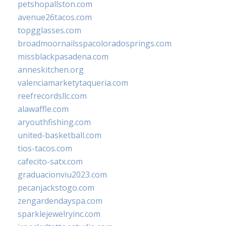
petshopallston.com
avenue26tacos.com
topgglasses.com
broadmoornailsspacoloradosprings.com
missblackpasadena.com
anneskitchen.org
valenciamarketytaqueria.com
reefrecordsllc.com
alawaffle.com
aryouthfishing.com
united-basketball.com
tios-tacos.com
cafecito-satx.com
graduacionviu2023.com
pecanjackstogo.com
zengardendayspa.com
sparklejewelryinc.com