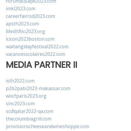
forumausape2023.com
imkl2023.com
careerfaircsd2023.com
apsth2023.com
MedItRio2023.org
lcicon2023boston.com
waitangidayfestival2022.com
vacancesscolaires2022.com
MEDIA PARTNER II
isth2022.com
p2b2pabi2023-makassar.com
wocfparis2023.org
sinc2023.com
scdlqatar2022-qa.com
thecolumbiagrill.com
provisionscheeseandwineshoppe.com