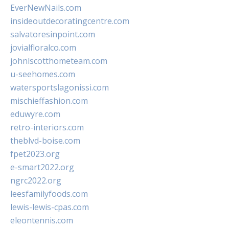
EverNewNails.com
insideoutdecoratingcentre.com
salvatoresinpoint.com
jovialfloralco.com
johnlscotthometeam.com
u-seehomes.com
watersportslagonissi.com
mischieffashion.com
eduwyre.com
retro-interiors.com
theblvd-boise.com
fpet2023.org
e-smart2022.org
ngrc2022.org
leesfamilyfoods.com
lewis-lewis-cpas.com
eleontennis.com