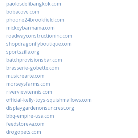
paolosdelibangkok.com
bobacove.com
phoone24brookfield.com
mickeybarmama.com
roadwayconstructioninc.com
shopdragonflyboutique.com
sportszilla.org
batchprovisionsbar.com
brasserie-gobette.com
musicrearte.com
morseysfarms.com
riverviewtennis.com
official-kelly-toys-squishmallows.com
displaygardenonsuncrest.org
bbq-empire-usa.com
feedstoreva.com
drogopets.com