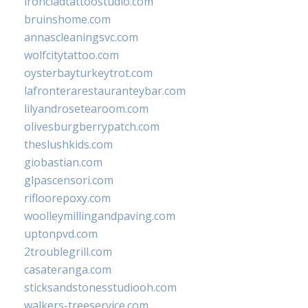
ironcladtattoostudio.com
bruinshome.com
annascleaningsvc.com
wolfcitytattoo.com
oysterbayturkeytrot.com
lafronterarestauranteybar.com
lilyandrosetearoom.com
olivesburgberrypatch.com
theslushkids.com
giobastian.com
glpascensori.com
rifloorepoxy.com
woolleymillingandpaving.com
uptonpvd.com
2troublegrill.com
casateranga.com
sticksandstonesstudiooh.com
walkers-treeservice.com