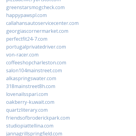
greenstarsmogcheck.com
happypawspl.com
callahansautoservicecenter.com
georgiascornermarket.com
perfectfit24-7.com
portugalprivatedriver.com
von-racer.com
coffeeshopcharleston.com
salon104mainstreet.com
alkaspringswater.com
318mainstreet8h.com
lovenailsspari.com
oakberry-kuwait.com
quartzliterary.com
friendsofbroderickpark.com
studiopiattellina.com
jannagrillspringfield.com