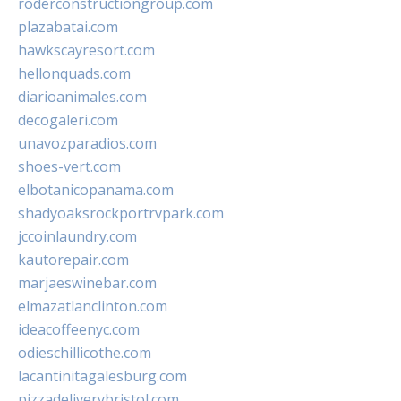
roderconstructiongroup.com
plazabatai.com
hawkscayresort.com
hellonquads.com
diarioanimales.com
decogaleri.com
unavozparadios.com
shoes-vert.com
elbotanicopanama.com
shadyoaksrockportrvpark.com
jccoinlaundry.com
kautorepair.com
marjaeswinebar.com
elmazatlanclinton.com
ideacoffeenyc.com
odieschillicothe.com
lacantinitagalesburg.com
pizzadeliverybristol.com