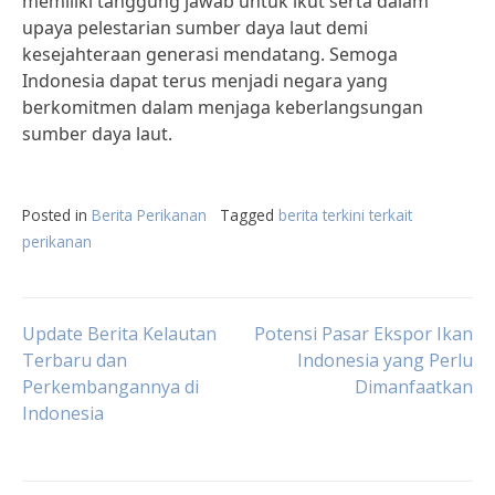
memiliki tanggung jawab untuk ikut serta dalam
upaya pelestarian sumber daya laut demi
kesejahteraan generasi mendatang. Semoga
Indonesia dapat terus menjadi negara yang
berkomitmen dalam menjaga keberlangsungan
sumber daya laut.
Posted in
Berita Perikanan
Tagged
berita terkini terkait
perikanan
Post
Update Berita Kelautan
Potensi Pasar Ekspor Ikan
Terbaru dan
Indonesia yang Perlu
Perkembangannya di
Dimanfaatkan
navigation
Indonesia