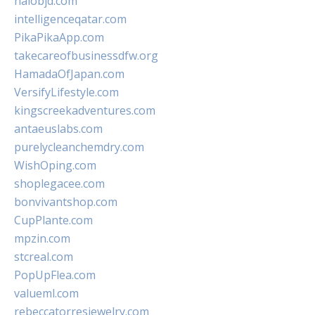
halobjd.com
intelligenceqatar.com
PikaPikaApp.com
takecareofbusinessdfw.org
HamadaOfJapan.com
VersifyLifestyle.com
kingscreekadventures.com
antaeuslabs.com
purelycleanchemdry.com
WishOping.com
shoplegacee.com
bonvivantshop.com
CupPlante.com
mpzin.com
stcreal.com
PopUpFlea.com
valueml.com
rebeccatorresjewelry.com