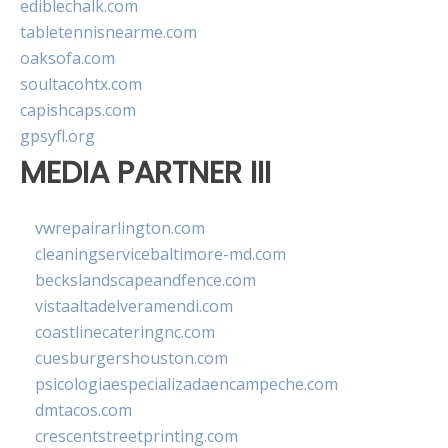
ediblechalk.com
tabletennisnearme.com
oaksofa.com
soultacohtx.com
capishcaps.com
gpsyfl.org
MEDIA PARTNER III
vwrepairarlington.com
cleaningservicebaltimore-md.com
beckslandscapeandfence.com
vistaaltadelveramendi.com
coastlinecateringnc.com
cuesburgershouston.com
psicologiaespecializadaencampeche.com
dmtacos.com
crescentstreetprinting.com