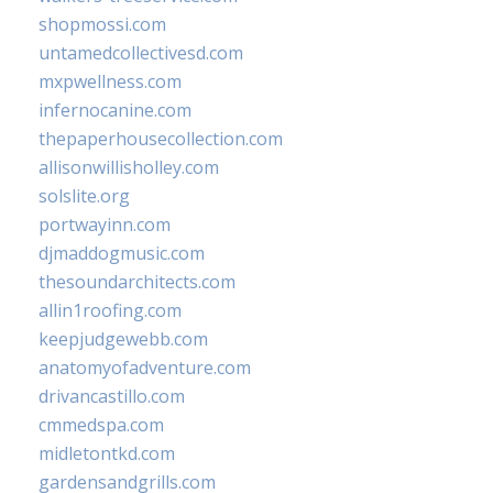
shopmossi.com
untamedcollectivesd.com
mxpwellness.com
infernocanine.com
thepaperhousecollection.com
allisonwillisholley.com
solslite.org
portwayinn.com
djmaddogmusic.com
thesoundarchitects.com
allin1roofing.com
keepjudgewebb.com
anatomyofadventure.com
drivancastillo.com
cmmedspa.com
midletontkd.com
gardensandgrills.com