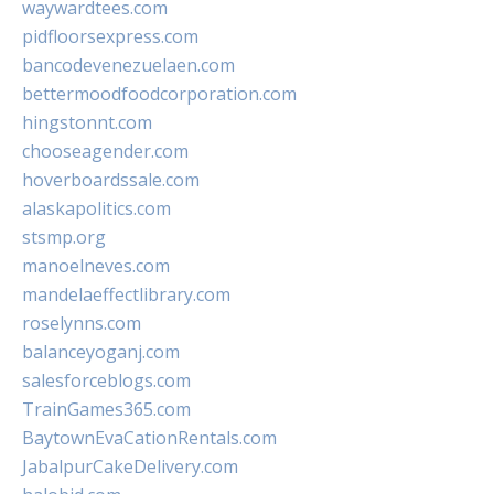
waywardtees.com
pidfloorsexpress.com
bancodevenezuelaen.com
bettermoodfoodcorporation.com
hingstonnt.com
chooseagender.com
hoverboardssale.com
alaskapolitics.com
stsmp.org
manoelneves.com
mandelaeffectlibrary.com
roselynns.com
balanceyoganj.com
salesforceblogs.com
TrainGames365.com
BaytownEvaCationRentals.com
JabalpurCakeDelivery.com