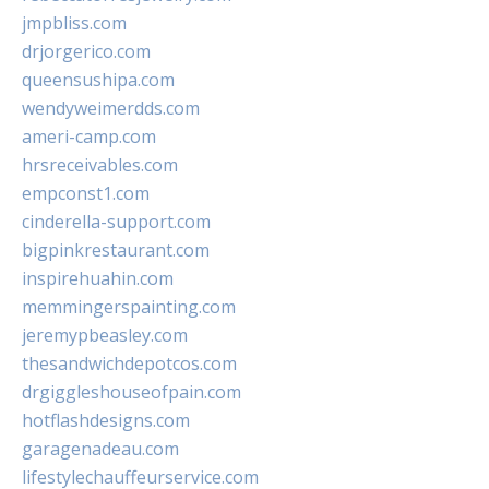
jmpbliss.com
drjorgerico.com
queensushipa.com
wendyweimerdds.com
ameri-camp.com
hrsreceivables.com
empconst1.com
cinderella-support.com
bigpinkrestaurant.com
inspirehuahin.com
memmingerspainting.com
jeremypbeasley.com
thesandwichdepotcos.com
drgiggleshouseofpain.com
hotflashdesigns.com
garagenadeau.com
lifestylechauffeurservice.com