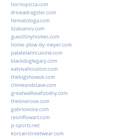
hornopizza.com
driveadragster.com
hematologa.com
lizaivanov.com
guesttinyhomes.com
home-plow-by-meyer.com
palatelatincuisine.com
blackdoglegacy.com
eatvivahouston.com
thebigshowok.com
chimeandstave.com
greatwallseafoodny.com
theloverose.com
gabriovoice.com
resinflowart.com
p-sports.net
korsairstreetwear.com