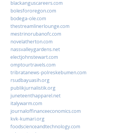
blackanguscareers.com
bolesfororegon.com
bodega-ole.com
thestreamlinerlounge.com
mestrinorubanofc.com
novelatherton.com
nassvalleygardens.net
electjohnstewart.com
omptourtravels.com
tribratanews-polreskebumen.com
rsudbayuasih.org
publikjurnalistik.org
juneteenthapparel.net
italywarm.com
journaloffinanceeconomics.com
kvk-kumari.org
foodscienceandtechnology.com