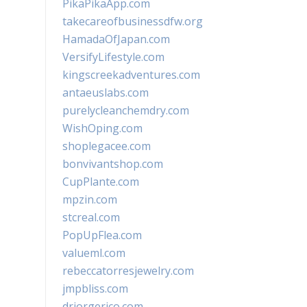
PikaPikaApp.com
takecareofbusinessdfw.org
HamadaOfJapan.com
VersifyLifestyle.com
kingscreekadventures.com
antaeuslabs.com
purelycleanchemdry.com
WishOping.com
shoplegacee.com
bonvivantshop.com
CupPlante.com
mpzin.com
stcreal.com
PopUpFlea.com
valueml.com
rebeccatorresjewelry.com
jmpbliss.com
drjorgerico.com