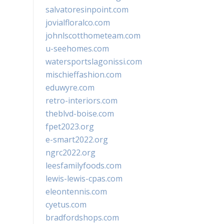
salvatoresinpoint.com
jovialfloralco.com
johnlscotthometeam.com
u-seehomes.com
watersportslagonissi.com
mischieffashion.com
eduwyre.com
retro-interiors.com
theblvd-boise.com
fpet2023.org
e-smart2022.org
ngrc2022.org
leesfamilyfoods.com
lewis-lewis-cpas.com
eleontennis.com
cyetus.com
bradfordshops.com