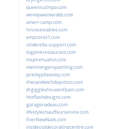
queensushipa.com
wendyweimerdds.com
ameri-camp.com
hrsreceivables.com
empconst1.com
cinderella-support.com
bigpinkrestaurant.com
inspirehuahin.com
memmingerspainting.com
jeremypbeasley.com
thesandwichdepotcos.com
drgiggleshouseofpain.com
hotflashdesigns.com
garagenadeau.com
lifestylechauffeurservice.com
EverNewNails.com
insideoutdecoratingcentre.com