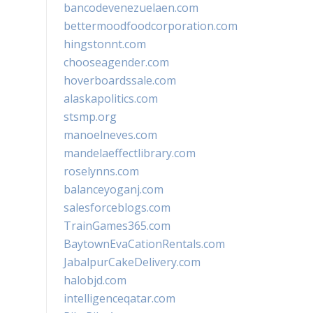
bancodevenezuelaen.com
bettermoodfoodcorporation.com
hingstonnt.com
chooseagender.com
hoverboardssale.com
alaskapolitics.com
stsmp.org
manoelneves.com
mandelaeffectlibrary.com
roselynns.com
balanceyoganj.com
salesforceblogs.com
TrainGames365.com
BaytownEvaCationRentals.com
JabalpurCakeDelivery.com
halobjd.com
intelligenceqatar.com