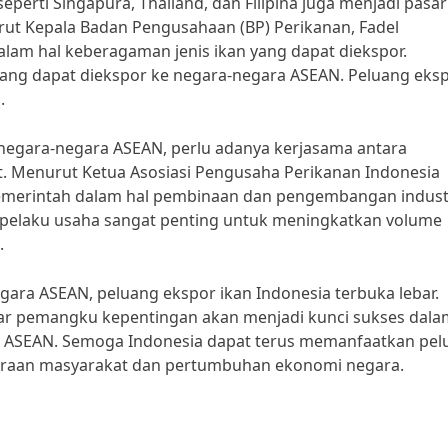
eperti Singapura, Thailand, dan Filipina juga menjadi pasa
rut Kepala Badan Pengusahaan (BP) Perikanan, Fadel
am hal keberagaman jenis ikan yang dapat diekspor.
an yang dapat diekspor ke negara-negara ASEAN. Peluang eks
.
negara-negara ASEAN, perlu adanya kerjasama antara
t. Menurut Ketua Asosiasi Pengusaha Perikanan Indonesia
pemerintah dalam hal pembinaan dan pengembangan indust
 pelaku usaha sangat penting untuk meningkatkan volume
.
gara ASEAN, peluang ekspor ikan Indonesia terbuka lebar.
ar pemangku kepentingan akan menjadi kunci sukses dala
 ASEAN. Semoga Indonesia dapat terus memanfaatkan pel
teraan masyarakat dan pertumbuhan ekonomi negara.