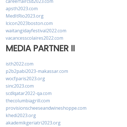
careerfaircsd2023.com
apsth2023.com
MedItRio2023.org
lcicon2023boston.com
waitangidayfestival2022.com
vacancesscolaires2022.com
MEDIA PARTNER II
isth2022.com
p2b2pabi2023-makassar.com
wocfparis2023.org
sinc2023.com
scdlqatar2022-qa.com
thecolumbiagrill.com
provisionscheeseandwineshoppe.com
khedi2023.org
akademikgeriatri2023.org