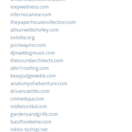
mxpwellness.com
infernocanine.com
thepaperhousecollection.com
allisonwillisholley.com
solslite.org
portwayinn.com
djmaddogmusic.com
thesoundarchitects.com
allin1roofing.com
keepjudgewebb.com
anatomyofadventure.com
drivancastillo.com
cmmedspa.com
midletontkd.com
gardensandgrills.com
basilfoodwine.com
nikko-tochigi.net