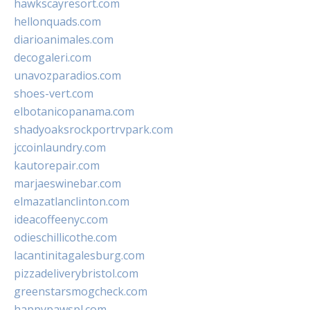
hawkscayresort.com
hellonquads.com
diarioanimales.com
decogaleri.com
unavozparadios.com
shoes-vert.com
elbotanicopanama.com
shadyoaksrockportrvpark.com
jccoinlaundry.com
kautorepair.com
marjaeswinebar.com
elmazatlanclinton.com
ideacoffeenyc.com
odieschillicothe.com
lacantinitagalesburg.com
pizzadeliverybristol.com
greenstarsmogcheck.com
happypawspl.com