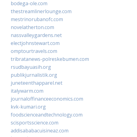
bodega-ole.com
thestreamlinerlounge.com
mestrinorubanofc.com
novelatherton.com
nassvalleygardens.net
electjohnstewart.com
omptourtravels.com
tribratanews-polreskebumen.com
rsudbayuasih.org
publikjurnalistik.org
juneteenthapparel.net
italywarm.com
journaloffinanceeconomics.com
kvk-kumari.org
foodscienceandtechnology.com
scisportsscience.com
addisababacuisineaz.com