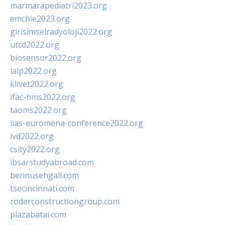
marmarapediatri2023.org
emchie2023.org
girisimselradyoloji2022.org
utcd2022.org
biosensor2022.org
ialp2022.org
klivet2022.org
ifac-hms2022.org
taoms2022.org
iias-euromena-conference2022.org
ivd2022.org
csity2022.org
ibsarstudyabroad.com
bennusehgall.com
tsecincinnati.com
roderconstructiongroup.com
plazabatai.com