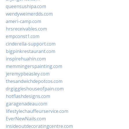
queensushipa.com
wendyweimerdds.com
ameri-camp.com
hrsreceivables.com
empconst1.com
cinderella-support.com
bigpinkrestaurant.com
inspirehuahin.com
memmingerspainting.com
jeremypbeasley.com
thesandwichdepotcos.com
drgiggleshouseofpain.com
hotflashdesigns.com
garagenadeau.com
lifestylechauffeurservice.com
EverNewNails.com
insideoutdecoratingcentre.com