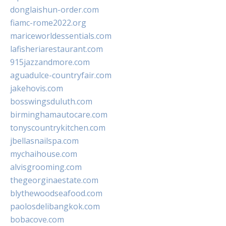
donglaishun-order.com
fiamc-rome2022.org
mariceworldessentials.com
lafisheriarestaurant.com
915jazzandmore.com
aguadulce-countryfair.com
jakehovis.com
bosswingsduluth.com
birminghamautocare.com
tonyscountrykitchen.com
jbellasnailspa.com
mychaihouse.com
alvisgrooming.com
thegeorginaestate.com
blythewoodseafood.com
paolosdelibangkok.com
bobacove.com