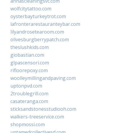
annascleaningsvc.com
wolfcitytattoo.com
oysterbayturkeytrot.com
lafronterarestauranteybar.com
lilyandrosetearoom.com
olivesburgberrypatch.com
theslushkids.com
giobastian.com
glpascensori.com
rifloorepoxy.com
woolleymillingandpaving.com
uptonpvd.com
2troublegrill.com
casateranga.com
sticksandstonesstudiooh.com
walkers-treeservice.com
shopmossi.com
untamedcollectivesd.com