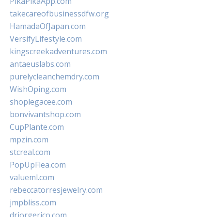
PikaPikaApp.com
takecareofbusinessdfw.org
HamadaOfJapan.com
VersifyLifestyle.com
kingscreekadventures.com
antaeuslabs.com
purelycleanchemdry.com
WishOping.com
shoplegacee.com
bonvivantshop.com
CupPlante.com
mpzin.com
stcreal.com
PopUpFlea.com
valueml.com
rebeccatorresjewelry.com
jmpbliss.com
drjorgerico.com