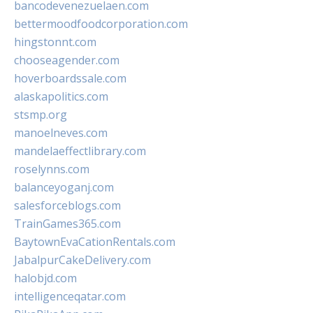
bancodevenezuelaen.com
bettermoodfoodcorporation.com
hingstonnt.com
chooseagender.com
hoverboardssale.com
alaskapolitics.com
stsmp.org
manoelneves.com
mandelaeffectlibrary.com
roselynns.com
balanceyoganj.com
salesforceblogs.com
TrainGames365.com
BaytownEvaCationRentals.com
JabalpurCakeDelivery.com
halobjd.com
intelligenceqatar.com