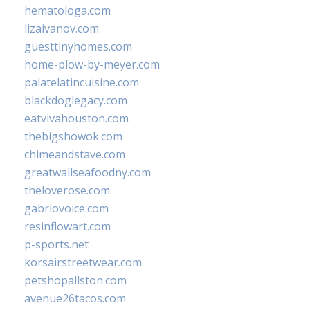
hematologa.com
lizaivanov.com
guesttinyhomes.com
home-plow-by-meyer.com
palatelatincuisine.com
blackdoglegacy.com
eatvivahouston.com
thebigshowok.com
chimeandstave.com
greatwallseafoodny.com
theloverose.com
gabriovoice.com
resinflowart.com
p-sports.net
korsairstreetwear.com
petshopallston.com
avenue26tacos.com