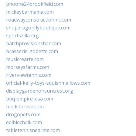
phoone24brookfield.com
mickeybarmama.com
roadwayconstructioninc.com
shopdragonflyboutique.com
sportszilla.org
batchprovisionsbar.com
brasserie-gobette.com
musicrearte.com
morseysfarms.com
riverviewtennis.com
official-kelly-toys-squishmallows.com
displaygardenonsuncrest.org
bbq-empire-usa.com
feedstoreva.com
drogopets.com
ediblechalk.com
tabletennisnearme.com