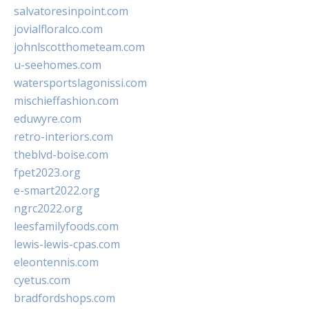
salvatoresinpoint.com
jovialfloralco.com
johnlscotthometeam.com
u-seehomes.com
watersportslagonissi.com
mischieffashion.com
eduwyre.com
retro-interiors.com
theblvd-boise.com
fpet2023.org
e-smart2022.org
ngrc2022.org
leesfamilyfoods.com
lewis-lewis-cpas.com
eleontennis.com
cyetus.com
bradfordshops.com