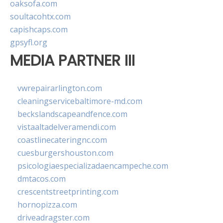
oaksofa.com
soultacohtx.com
capishcaps.com
gpsyfl.org
MEDIA PARTNER III
vwrepairarlington.com
cleaningservicebaltimore-md.com
beckslandscapeandfence.com
vistaaltadelveramendi.com
coastlinecateringnc.com
cuesburgershouston.com
psicologiaespecializadaencampeche.com
dmtacos.com
crescentstreetprinting.com
hornopizza.com
driveadragster.com