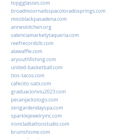
topgglasses.com
broadmoornailsspacoloradosprings.com
missblackpasadena.com
anneskitchen.org
valenciamarketytaqueria.com
reefrecordsllc.com
alawaffle.com
aryouthfishing.com
united-basketball.com
tios-tacos.com
cafecito-satx.com
graduacionviu2023.com
pecanjackstogo.com
zengardendayspa.com
sparklejewelryinc.com
ironcladtattoostudio.com
bruinshome.com