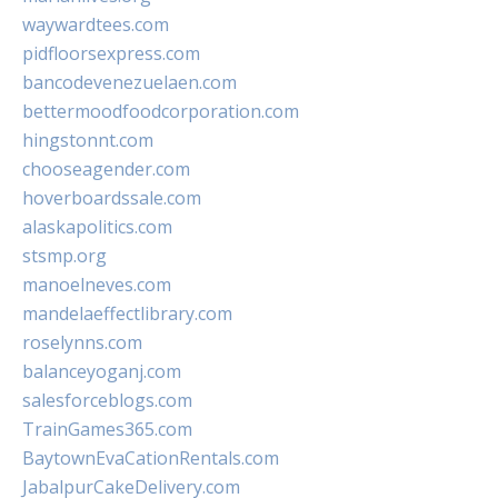
waywardtees.com
pidfloorsexpress.com
bancodevenezuelaen.com
bettermoodfoodcorporation.com
hingstonnt.com
chooseagender.com
hoverboardssale.com
alaskapolitics.com
stsmp.org
manoelneves.com
mandelaeffectlibrary.com
roselynns.com
balanceyoganj.com
salesforceblogs.com
TrainGames365.com
BaytownEvaCationRentals.com
JabalpurCakeDelivery.com