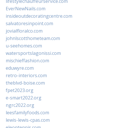
lifestylechauffeurservice.com
EverNewNails.com
insideoutdecoratingcentre.com
salvatoresinpoint.com
jovialfloralco.com
johnlscotthometeam.com
u-seehomes.com
watersportslagonissi.com
mischieffashion.com
eduwyre.com
retro-interiors.com
theblvd-boise.com
fpet2023.org
e-smart2022.org
ngrc2022.org
leesfamilyfoods.com
lewis-lewis-cpas.com
eleontennis.com