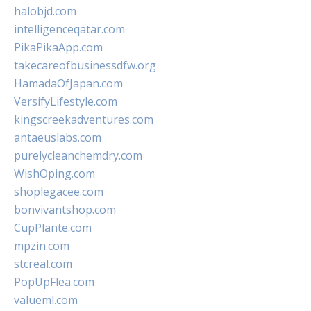
halobjd.com
intelligenceqatar.com
PikaPikaApp.com
takecareofbusinessdfw.org
HamadaOfJapan.com
VersifyLifestyle.com
kingscreekadventures.com
antaeuslabs.com
purelycleanchemdry.com
WishOping.com
shoplegacee.com
bonvivantshop.com
CupPlante.com
mpzin.com
stcreal.com
PopUpFlea.com
valueml.com