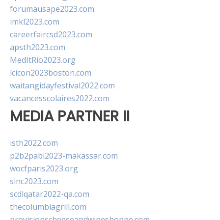
forumausape2023.com
imkl2023.com
careerfaircsd2023.com
apsth2023.com
MedItRio2023.org
lcicon2023boston.com
waitangidayfestival2022.com
vacancesscolaires2022.com
MEDIA PARTNER II
isth2022.com
p2b2pabi2023-makassar.com
wocfparis2023.org
sinc2023.com
scdlqatar2022-qa.com
thecolumbiagrill.com
provisionscheeseandwineshoppe.com