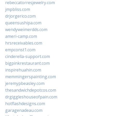
rebeccatorresjewelry.com
jmpbliss.com
drjorgerico.com
queensushipa.com
wendyweimerdds.com
ameri-camp.com
hrsreceivables.com
empconst1.com
cinderella-support.com
bigpinkrestaurant.com
inspirehuahin.com
memmingerspainting.com
jeremypbeasley.com
thesandwichdepotcos.com
drgiggleshouseofpain.com
hotflashdesigns.com
garagenadeau.com