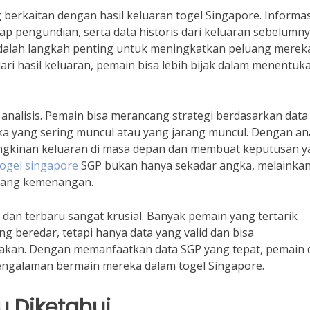
erkaitan dengan hasil keluaran togel Singapore. Informasi
p pengundian, serta data historis dari keluaran sebelumny
dalah langkah penting untuk meningkatkan peluang merek
ari hasil keluaran, pemain bisa lebih bijak dalam menentuk
at analisis. Pemain bisa merancang strategi berdasarkan dat
a yang sering muncul atau yang jarang muncul. Dengan ana
ngkinan keluaran di masa depan dan membuat keputusan y
togel singapore
SGP bukan hanya sekadar angka, melainka
uang kemenangan.
 dan terbaru sangat krusial. Banyak pemain yang tertarik
ng beredar, tetapi hanya data yang valid dan bisa
akan. Dengan memanfaatkan data SGP yang tepat, pemain 
ngalaman bermain mereka dalam togel Singapore.
u Diketahui