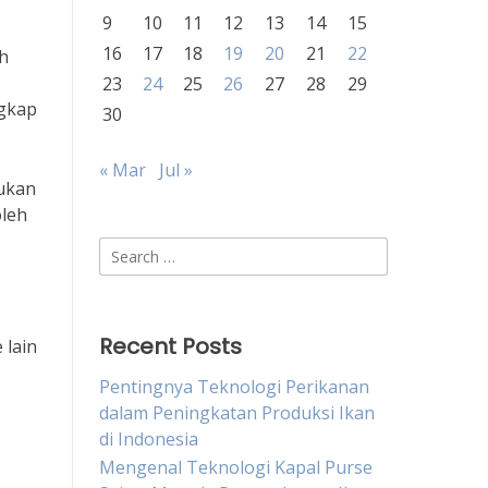
9
10
11
12
13
14
15
16
17
18
19
20
21
22
h
23
24
25
26
27
28
29
ngkap
30
« Mar
Jul »
kukan
oleh
Search
for:
Recent Posts
 lain
Pentingnya Teknologi Perikanan
dalam Peningkatan Produksi Ikan
di Indonesia
Mengenal Teknologi Kapal Purse