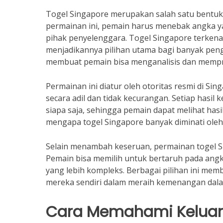
Togel Singapore merupakan salah satu bentuk 
permainan ini, pemain harus menebak angka y
pihak penyelenggara. Togel Singapore terkena
menjadikannya pilihan utama bagi banyak pengg
membuat pemain bisa menganalisis dan mempr
Permainan ini diatur oleh otoritas resmi di S
secara adil dan tidak kecurangan. Setiap hasi
siapa saja, sehingga pemain dapat melihat hasi
mengapa togel Singapore banyak diminati oleh
Selain menambah keseruan, permainan togel S
Pemain bisa memilih untuk bertaruh pada ang
yang lebih kompleks. Berbagai pilihan ini me
mereka sendiri dalam meraih kemenangan dala
Cara Memahami Keluar