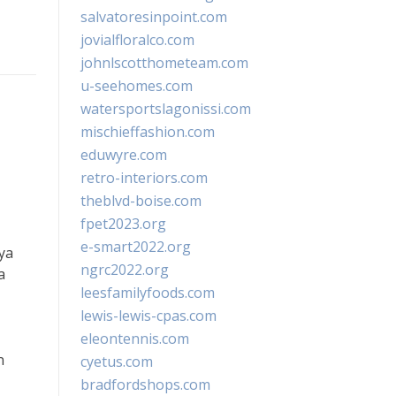
salvatoresinpoint.com
jovialfloralco.com
johnlscotthometeam.com
u-seehomes.com
watersportslagonissi.com
mischieffashion.com
eduwyre.com
retro-interiors.com
theblvd-boise.com
fpet2023.org
e-smart2022.org
ya
ngrc2022.org
a
leesfamilyfoods.com
lewis-lewis-cpas.com
eleontennis.com
n
cyetus.com
bradfordshops.com