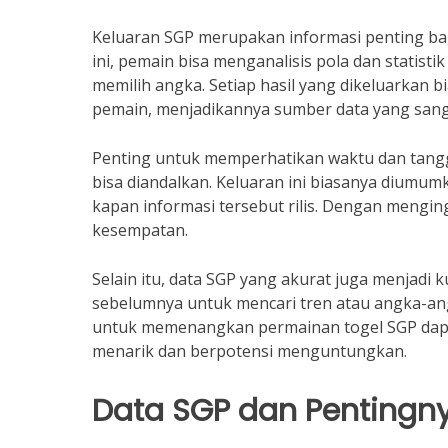
Keluaran SGP merupakan informasi penting ba
ini, pemain bisa menganalisis pola dan statist
memilih angka. Setiap hasil yang dikeluarkan 
pemain, menjadikannya sumber data yang sang
Penting untuk memperhatikan waktu dan tanggal
bisa diandalkan. Keluaran ini biasanya diumu
kapan informasi tersebut rilis. Dengan menging
kesempatan.
Selain itu, data SGP yang akurat juga menjadi 
sebelumnya untuk mencari tren atau angka-ang
untuk memenangkan permainan togel SGP dap
menarik dan berpotensi menguntungkan.
Data SGP dan Pentingn