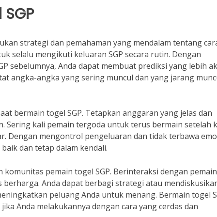
l SGP
lukan strategi dan pemahaman yang mendalam tentang car
tuk selalu mengikuti keluaran SGP secara rutin. Dengan
SGP sebelumnya, Anda dapat membuat prediksi yang lebih a
tat angka-angka yang sering muncul dan yang jarang muncu
 saat bermain togel SGP. Tetapkan anggaran yang jelas dan
. Sering kali pemain tergoda untuk terus bermain setelah k
ar. Dengan mengontrol pengeluaran dan tidak terbawa emos
baik dan tetap dalam kendali.
 komunitas pemain togel SGP. Berinteraksi dengan pemain 
berharga. Anda dapat berbagi strategi atau mendiskusika
meningkatkan peluang Anda untuk menang. Bermain togel 
jika Anda melakukannya dengan cara yang cerdas dan