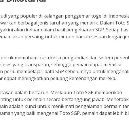
udi yang populer di kalangan penggemar togel di Indonesia
awarkan berbagai jenis taruhan yang menarik. Dalam Toto 
akini akan keluar dalam hasil pengeluaran SGP. Setiap hasi
main akan bersaing untuk meraih hadiah sesuai dengan je
 untuk memahami cara kerja pengundian dan sistem penen
proses yang transparan, sehingga pemain dapat memiliki
n perlu mempelajari data SGP sebelumnya untuk menganali
gar dapat meningkatkan peluang kemenangan mereka.
 batasan dalam bertaruh. Meskipun Toto SGP memberikan
nting untuk bermain secara bertanggung jawab. Menetap
main adalah kunci untuk menikmati pengalaman bermain ta
aman yang baik mengenai Toto SGP, pemain dapat lebih bi