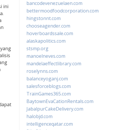
bancodevenezuelaen.com
 ini
bettermoodfoodcorporation.com
a.
hingstonnt.com
a
chooseagender.com
an
hoverboardssale.com
alaskapolitics.com
a yang
stsmp.org
lisis
manoelneves.com
ang
mandelaeffectlibrary.com
n
roselynns.com
balanceyoganj.com
salesforceblogs.com
TrainGames365.com
BaytownEvaCationRentals.com
dapat
JabalpurCakeDelivery.com
halobjd.com
intelligenceqatar.com