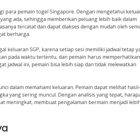
gi para pemain togel Singapore. Dengan mengetahui kelua
ik yang ada, sehingga memberikan peluang lebih baik dalam
biasanya tercatat dan dapat diakses dengan mudah oleh sem
at berharga.
 keluaran SGP, karena setiap sesi memiliki jadwal tetap y
mkan pada waktu tertentu, dan pemain harus memperhatikan
at jadwal ini, pemain bisa lebih siap dan tidak melewatkan
kunci dalam memahami keluaran. Pemain dapat melihat hasil-
ka yang sering muncul. Dengan analisis yang tepat, harap
at meningkat, membuat pengalaman bermain menjadi lebi
ya