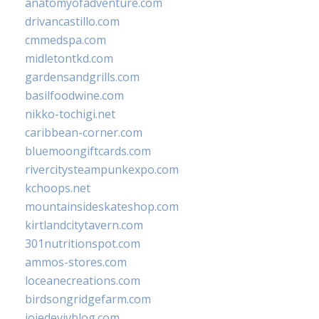
anatomyofadventure.com
drivancastillo.com
cmmedspa.com
midletontkd.com
gardensandgrills.com
basilfoodwine.com
nikko-tochigi.net
caribbean-corner.com
bluemoongiftcards.com
rivercitysteampunkexpo.com
kchoops.net
mountainsideskateshop.com
kirtlandcitytavern.com
301nutritionspot.com
ammos-stores.com
loceanecreations.com
birdsongridgefarm.com
joiedevivblog.com