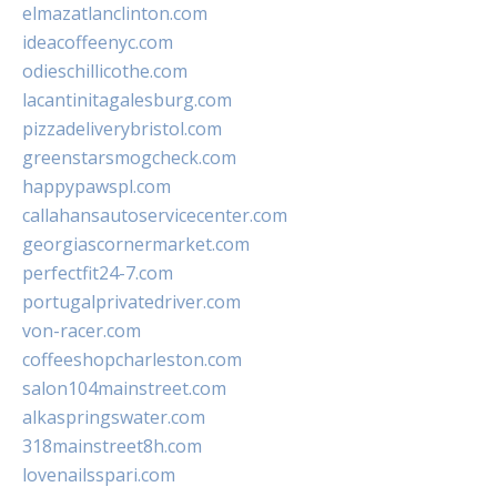
elmazatlanclinton.com
ideacoffeenyc.com
odieschillicothe.com
lacantinitagalesburg.com
pizzadeliverybristol.com
greenstarsmogcheck.com
happypawspl.com
callahansautoservicecenter.com
georgiascornermarket.com
perfectfit24-7.com
portugalprivatedriver.com
von-racer.com
coffeeshopcharleston.com
salon104mainstreet.com
alkaspringswater.com
318mainstreet8h.com
lovenailsspari.com