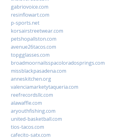
gabriovoice.com
resinflowart.com
p-sports.net
korsairstreetwear.com
petshopallston.com
avenue26tacos.com
topgglasses.com
broadmoornailsspacoloradosprings.com
missblackpasadena.com
anneskitchen.org
valenciamarketytaqueria.com
reefrecordsllc.com
alawaffle.com
aryouthfishing.com
united-basketball.com
tios-tacos.com
cafecito-satx.com