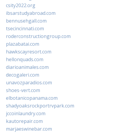
csity2022.org
ibsarstudyabroad.com
bennusehgall.com
tsecincinnati.com
roderconstructiongroup.com
plazabatai.com
hawkscayresort.com
hellonquads.com
diarioanimales.com
decogaleri.com
unavozparadios.com
shoes-vert.com
elbotanicopanama.com
shadyoaksrockportrvpark.com
jccoinlaundry.com
kautorepair.com
marjaeswinebar.com