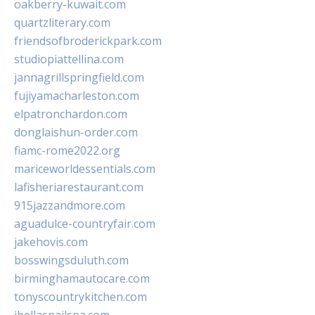
oakberry-kuwait.com
quartzliterary.com
friendsofbroderickpark.com
studiopiattellina.com
jannagrillspringfield.com
fujiyamacharleston.com
elpatronchardon.com
donglaishun-order.com
fiamc-rome2022.org
mariceworldessentials.com
lafisheriarestaurant.com
915jazzandmore.com
aguadulce-countryfair.com
jakehovis.com
bosswingsduluth.com
birminghamautocare.com
tonyscountrykitchen.com