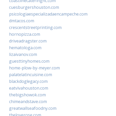
coastlinecateringnc.com
cuesburgershouston.com
psicologiaespecializadaencampeche.com
dmtacos.com
crescentstreetprinting.com
hornopizza.com
driveadragster.com
hematologa.com
lizaivanov.com
guesttinyhomes.com
home-plow-by-meyer.com
palatelatincuisine.com
blackdoglegacy.com
eatvivahouston.com
thebigshowok.com
chimeandstave.com
greatwallseafoodny.com
theloverose.com