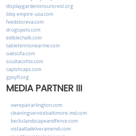
displaygardenonsuncrest.org
bbq-empire-usa.com
feedstoreva.com
drogopets.com
ediblechalk.com
tabletennisnearme.com
oaksofa.com
soultacohtx.com
capishcaps.com
gpsyfl.org
MEDIA PARTNER III
vwrepairarlington.com
cleaningservicebaltimore-md.com
beckslandscapeandfence.com
vistaaltadelveramendi.com