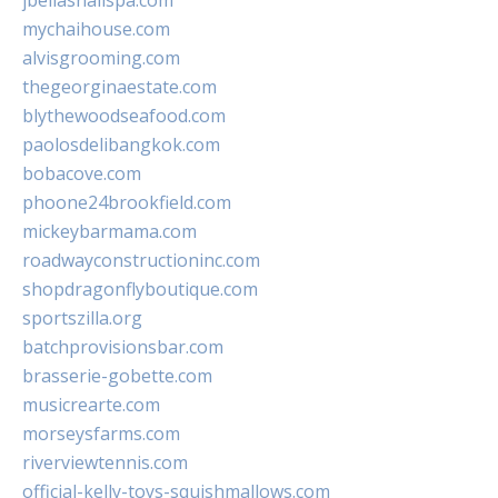
jbellasnailspa.com
mychaihouse.com
alvisgrooming.com
thegeorginaestate.com
blythewoodseafood.com
paolosdelibangkok.com
bobacove.com
phoone24brookfield.com
mickeybarmama.com
roadwayconstructioninc.com
shopdragonflyboutique.com
sportszilla.org
batchprovisionsbar.com
brasserie-gobette.com
musicrearte.com
morseysfarms.com
riverviewtennis.com
official-kelly-toys-squishmallows.com