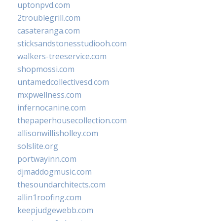
uptonpvd.com
2troublegrill.com
casateranga.com
sticksandstonesstudiooh.com
walkers-treeservice.com
shopmossi.com
untamedcollectivesd.com
mxpwellness.com
infernocanine.com
thepaperhousecollection.com
allisonwillisholley.com
solslite.org
portwayinn.com
djmaddogmusic.com
thesoundarchitects.com
allin1roofing.com
keepjudgewebb.com