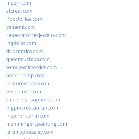
mpzin.com
stcreal.com
PopUpFlea.com
valueml.com
rebeccatorresjewelry.com
jmpbliss.com
drjorgerico.com
queensushipa.com
wendyweimerdds.com
ameri-camp.com
hrsreceivables.com
empconst1.com
cinderella-support.com
bigpinkrestaurant.com
inspirehuahin.com
memmingerspainting.com
jeremypbeasley.com