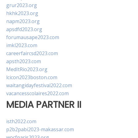
grur2023.org
hkhk2023.org
napm2023.org
apsdfd2023.org
forumausape2023.com
imkl2023.com
careerfaircsd2023.com
apsth2023.com
MedItRio2023.org
lcicon2023boston.com
waitangidayfestival2022.com
vacancesscolaires2022.com
MEDIA PARTNER II
isth2022.com
p2b2pabi2023-makassar.com
wocfparis2023.org