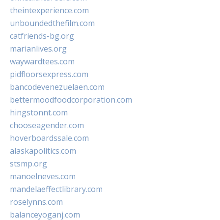
theintexperience.com
unboundedthefilm.com
catfriends-bg.org
marianlives.org
waywardtees.com
pidfloorsexpress.com
bancodevenezuelaen.com
bettermoodfoodcorporation.com
hingstonnt.com
chooseagender.com
hoverboardssale.com
alaskapolitics.com
stsmp.org
manoelneves.com
mandelaeffectlibrary.com
roselynns.com
balanceyoganj.com