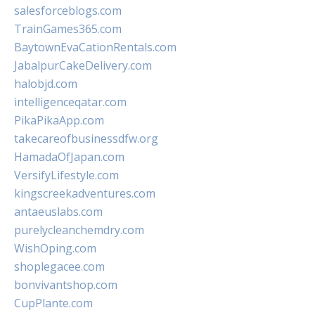
salesforceblogs.com
TrainGames365.com
BaytownEvaCationRentals.com
JabalpurCakeDelivery.com
halobjd.com
intelligenceqatar.com
PikaPikaApp.com
takecareofbusinessdfw.org
HamadaOfJapan.com
VersifyLifestyle.com
kingscreekadventures.com
antaeuslabs.com
purelycleanchemdry.com
WishOping.com
shoplegacee.com
bonvivantshop.com
CupPlante.com