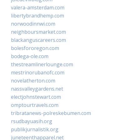
valera-amsterdam.com
libertybrandhemp.com
norwoodinnwi.com
neighboursmarket.com
blackanguscareers.com
bolesfororegon.com
bodega-ole.com
thestreamlinerlounge.com
mestrinorubanofc.com
novelatherton.com
nassvalleygardens.net
electjohnstewart.com
omptourtravels.com
tribratanews-polreskebumen.com
rsudbayuasih.org
publikjurnalistik.org
juneteenthapparel.net