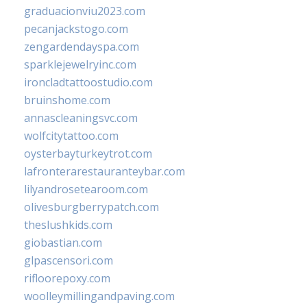
graduacionviu2023.com
pecanjackstogo.com
zengardendayspa.com
sparklejewelryinc.com
ironcladtattoostudio.com
bruinshome.com
annascleaningsvc.com
wolfcitytattoo.com
oysterbayturkeytrot.com
lafronterarestauranteybar.com
lilyandrosetearoom.com
olivesburgberrypatch.com
theslushkids.com
giobastian.com
glpascensori.com
rifloorepoxy.com
woolleymillingandpaving.com