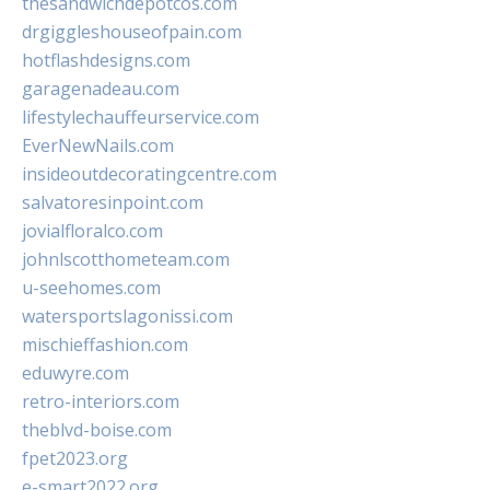
thesandwichdepotcos.com
drgiggleshouseofpain.com
hotflashdesigns.com
garagenadeau.com
lifestylechauffeurservice.com
EverNewNails.com
insideoutdecoratingcentre.com
salvatoresinpoint.com
jovialfloralco.com
johnlscotthometeam.com
u-seehomes.com
watersportslagonissi.com
mischieffashion.com
eduwyre.com
retro-interiors.com
theblvd-boise.com
fpet2023.org
e-smart2022.org