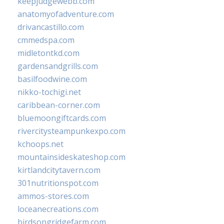
keepjudgewebb.com
anatomyofadventure.com
drivancastillo.com
cmmedspa.com
midletontkd.com
gardensandgrills.com
basilfoodwine.com
nikko-tochigi.net
caribbean-corner.com
bluemoongiftcards.com
rivercitysteampunkexpo.com
kchoops.net
mountainsideskateshop.com
kirtlandcitytavern.com
301nutritionspot.com
ammos-stores.com
loceanecreations.com
birdsongridgefarm.com