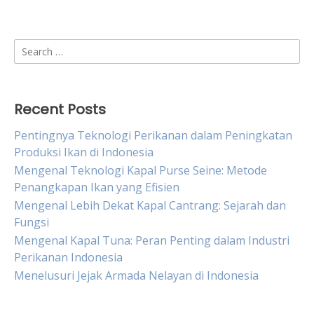
Search
for:
Recent Posts
Pentingnya Teknologi Perikanan dalam Peningkatan
Produksi Ikan di Indonesia
Mengenal Teknologi Kapal Purse Seine: Metode
Penangkapan Ikan yang Efisien
Mengenal Lebih Dekat Kapal Cantrang: Sejarah dan
Fungsi
Mengenal Kapal Tuna: Peran Penting dalam Industri
Perikanan Indonesia
Menelusuri Jejak Armada Nelayan di Indonesia