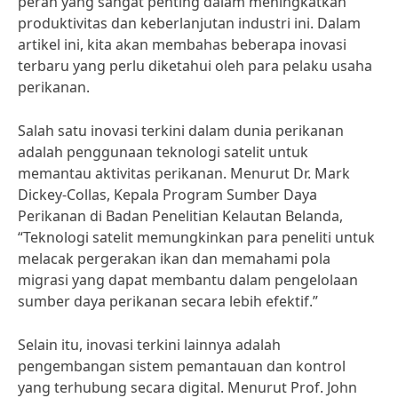
peran yang sangat penting dalam meningkatkan
produktivitas dan keberlanjutan industri ini. Dalam
artikel ini, kita akan membahas beberapa inovasi
terbaru yang perlu diketahui oleh para pelaku usaha
perikanan.
Salah satu inovasi terkini dalam dunia perikanan
adalah penggunaan teknologi satelit untuk
memantau aktivitas perikanan. Menurut Dr. Mark
Dickey-Collas, Kepala Program Sumber Daya
Perikanan di Badan Penelitian Kelautan Belanda,
“Teknologi satelit memungkinkan para peneliti untuk
melacak pergerakan ikan dan memahami pola
migrasi yang dapat membantu dalam pengelolaan
sumber daya perikanan secara lebih efektif.”
Selain itu, inovasi terkini lainnya adalah
pengembangan sistem pemantauan dan kontrol
yang terhubung secara digital. Menurut Prof. John