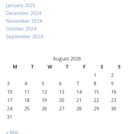
January 2025
December 2024
November 2024
October 2024
September 2024
August 2026
M
T
W
T
F
S
S
1
2
3
4
5
6
7
8
9
10
11
12
13
14
15
16
17
18
19
20
21
22
23
24
25
26
27
28
29
30
31
« Mar