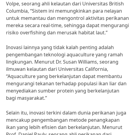
Volpe, seorang ahli kelautan dari Universitas British
Columbia, “Sistem ini memungkinkan para nelayan
untuk memantau dan mengontrol aktivitas perikanan
mereka secara real-time, sehingga dapat mengurangi
risiko overfishing dan merusak habitat laut.”
Inovasi lainnya yang tidak kalah penting adalah
pengembangan teknologi aquaculture yang ramah
lingkungan. Menurut Dr. Susan Williams, seorang
ilmuwan kelautan dari Universitas California,
“Aquaculture yang berkelanjutan dapat membantu
mengurangi tekanan terhadap populasi ikan liar dan
menyediakan sumber protein yang berkelanjutan
bagi masyarakat.”
Selain itu, inovasi terkini dalam dunia perikanan juga
mencakup pengembangan metode penangkapan
ikan yang lebih efisien dan berkelanjutan. Menurut
Prof. Daniel Pauly, seorang ahli perikanan dari