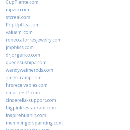
CupPlante.com
mpzin.com
stcreal.com
PopUpFlea.com
valueml.com
rebeccatorresjewelry.com
jmpbliss.com
drjorgerico.com
queensushipa.com
wendyweimerdds.com
ameri-camp.com
hrsreceivables.com
empconst1.com
cinderella-support.com
bigpinkrestaurant.com
inspirehuahin.com
memmingerspainting.com