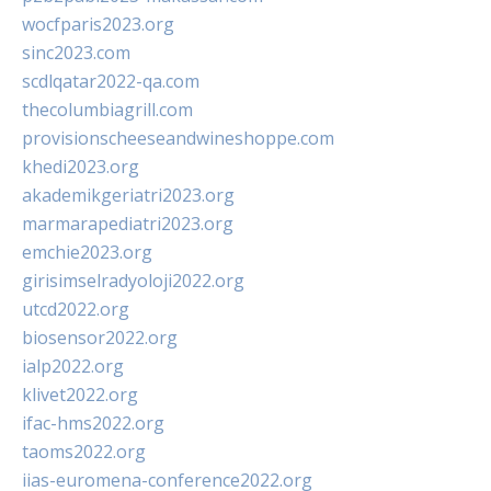
wocfparis2023.org
sinc2023.com
scdlqatar2022-qa.com
thecolumbiagrill.com
provisionscheeseandwineshoppe.com
khedi2023.org
akademikgeriatri2023.org
marmarapediatri2023.org
emchie2023.org
girisimselradyoloji2022.org
utcd2022.org
biosensor2022.org
ialp2022.org
klivet2022.org
ifac-hms2022.org
taoms2022.org
iias-euromena-conference2022.org