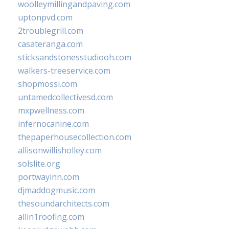
woolleymillingandpaving.com
uptonpvd.com
2troublegrill.com
casateranga.com
sticksandstonesstudiooh.com
walkers-treeservice.com
shopmossi.com
untamedcollectivesd.com
mxpwellness.com
infernocanine.com
thepaperhousecollection.com
allisonwillisholley.com
solslite.org
portwayinn.com
djmaddogmusic.com
thesoundarchitects.com
allin1roofing.com