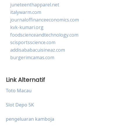
juneteenthapparel.net
italywarm.com
journaloffinanceeconomics.com
kvk-kumari.org
foodscienceandtechnology.com
scisportsscience.com
addisababacuisineaz.com
burgerimcamas.com
Link Alternatif
Toto Macau
Slot Depo 5K
pengeluaran kamboja