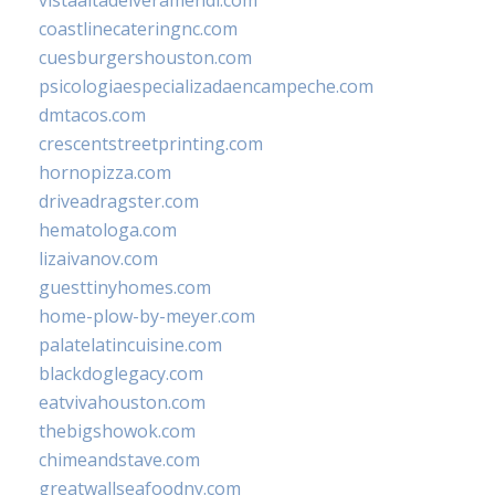
coastlinecateringnc.com
cuesburgershouston.com
psicologiaespecializadaencampeche.com
dmtacos.com
crescentstreetprinting.com
hornopizza.com
driveadragster.com
hematologa.com
lizaivanov.com
guesttinyhomes.com
home-plow-by-meyer.com
palatelatincuisine.com
blackdoglegacy.com
eatvivahouston.com
thebigshowok.com
chimeandstave.com
greatwallseafoodny.com