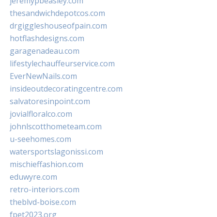
jeremypbeasley.com
thesandwichdepotcos.com
drgiggleshouseofpain.com
hotflashdesigns.com
garagenadeau.com
lifestylechauffeurservice.com
EverNewNails.com
insideoutdecoratingcentre.com
salvatoresinpoint.com
jovialfloralco.com
johnlscotthometeam.com
u-seehomes.com
watersportslagonissi.com
mischieffashion.com
eduwyre.com
retro-interiors.com
theblvd-boise.com
fpet2023.org