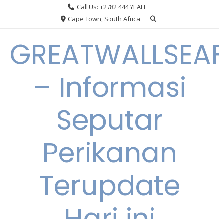
Skip
Call Us: +2782 444 YEAH
to
Cape Town, South Africa
content
GREATWALLSEA
– Informasi
Seputar
Perikanan
Terupdate
Hari ini