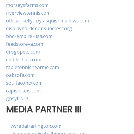
morseysfarms.com
riverviewtennis.com
official-kelly-toys-squishmallows.com
displaygardenonsuncrest.org
bbq-empire-usa.com
feedstoreva.com
drogopets.com
ediblechalk.com
tabletennisnearme.com
oaksofa.com
soultacohtx.com
capishcaps.com
gpsyfl.org
MEDIA PARTNER III
vwrepairarlington.com
cleaningservicebaltimore-md.com