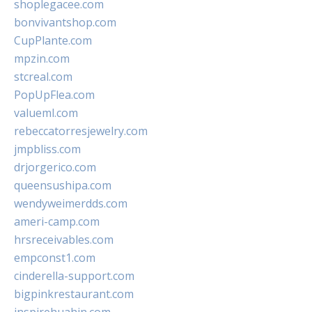
shoplegacee.com
bonvivantshop.com
CupPlante.com
mpzin.com
stcreal.com
PopUpFlea.com
valueml.com
rebeccatorresjewelry.com
jmpbliss.com
drjorgerico.com
queensushipa.com
wendyweimerdds.com
ameri-camp.com
hrsreceivables.com
empconst1.com
cinderella-support.com
bigpinkrestaurant.com