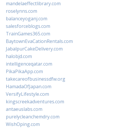
mandelaeffectlibrary.com
roselynns.com
balanceyoganj.com
salesforceblogs.com
TrainGames365.com
BaytownEvaCationRentals.com
JabalpurCakeDelivery.com
halobjd.com
intelligenceqatar.com
PikaPikaApp.com
takecareofbusinessdfw.org
HamadaOfJapan.com
VersifyLifestyle.com
kingscreekadventures.com
antaeuslabs.com
purelycleanchemdry.com
WishOping.com