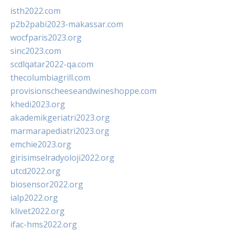
isth2022.com
p2b2pabi2023-makassar.com
wocfparis2023.org
sinc2023.com
scdlqatar2022-qa.com
thecolumbiagrill.com
provisionscheeseandwineshoppe.com
khedi2023.org
akademikgeriatri2023.org
marmarapediatri2023.org
emchie2023.org
girisimselradyoloji2022.org
utcd2022.org
biosensor2022.org
ialp2022.org
klivet2022.org
ifac-hms2022.org