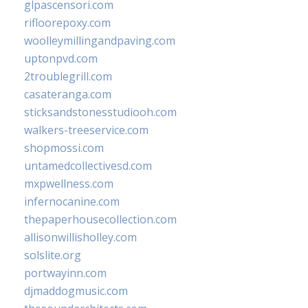
glpascensori.com
rifloorepoxy.com
woolleymillingandpaving.com
uptonpvd.com
2troublegrill.com
casateranga.com
sticksandstonesstudiooh.com
walkers-treeservice.com
shopmossi.com
untamedcollectivesd.com
mxpwellness.com
infernocanine.com
thepaperhousecollection.com
allisonwillisholley.com
solslite.org
portwayinn.com
djmaddogmusic.com