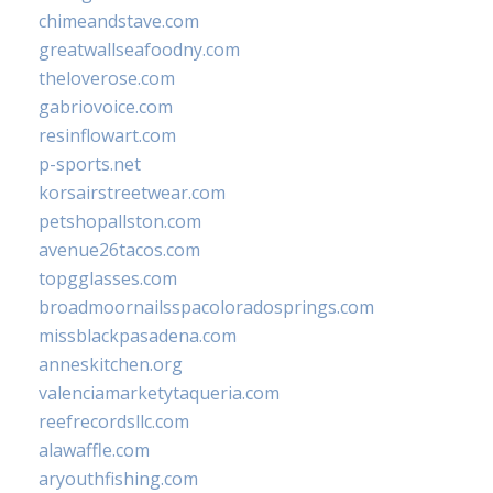
chimeandstave.com
greatwallseafoodny.com
theloverose.com
gabriovoice.com
resinflowart.com
p-sports.net
korsairstreetwear.com
petshopallston.com
avenue26tacos.com
topgglasses.com
broadmoornailsspacoloradosprings.com
missblackpasadena.com
anneskitchen.org
valenciamarketytaqueria.com
reefrecordsllc.com
alawaffle.com
aryouthfishing.com