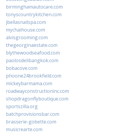
birminghamautocare.com
tonyscountrykitchen.com
jbellasnailspa.com
mychaihouse.com
alvisgrooming.com
thegeorginaestate.com
blythewoodseafood.com
paolosdelibangkok.com
bobacove.com
phoone24brookfield.com
mickeybarmama.com
roadwayconstructioninc.com
shopdragonflyboutique.com
sportszilla.org
batchprovisionsbar.com
brasserie-gobette.com
musicrearte.com