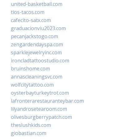
united-basketball.com
tios-tacos.com
cafecito-satx.com
graduacionviu2023.com
pecanjackstogo.com
zengardendayspa.com
sparklejewelryinc.com
ironcladtattoostudio.com
bruinshome.com
annascleaningsvc.com
wolfcitytattoo.com
oysterbayturkeytrot.com
lafronterarestauranteybar.com
lilyandrosetearoom.com
olivesburgberrypatch.com
theslushkids.com
giobastian.com