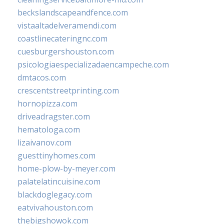
beckslandscapeandfence.com
vistaaltadelveramendi.com
coastlinecateringnc.com
cuesburgershouston.com
psicologiaespecializadaencampeche.com
dmtacos.com
crescentstreetprinting.com
hornopizza.com
driveadragster.com
hematologa.com
lizaivanov.com
guesttinyhomes.com
home-plow-by-meyer.com
palatelatincuisine.com
blackdoglegacy.com
eatvivahouston.com
thebigshowok.com