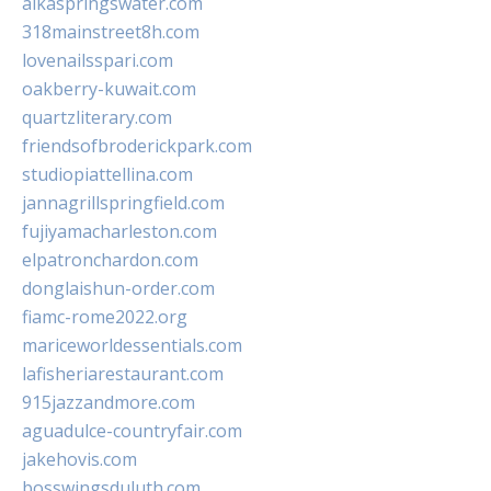
alkaspringswater.com
318mainstreet8h.com
lovenailsspari.com
oakberry-kuwait.com
quartzliterary.com
friendsofbroderickpark.com
studiopiattellina.com
jannagrillspringfield.com
fujiyamacharleston.com
elpatronchardon.com
donglaishun-order.com
fiamc-rome2022.org
mariceworldessentials.com
lafisheriarestaurant.com
915jazzandmore.com
aguadulce-countryfair.com
jakehovis.com
bosswingsduluth.com