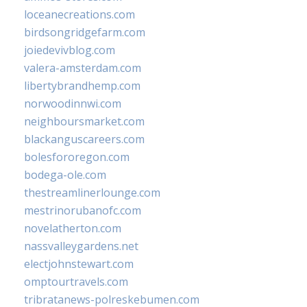
loceanecreations.com
birdsongridgefarm.com
joiedevivblog.com
valera-amsterdam.com
libertybrandhemp.com
norwoodinnwi.com
neighboursmarket.com
blackanguscareers.com
bolesfororegon.com
bodega-ole.com
thestreamlinerlounge.com
mestrinorubanofc.com
novelatherton.com
nassvalleygardens.net
electjohnstewart.com
omptourtravels.com
tribratanews-polreskebumen.com