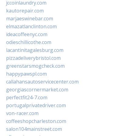
jccoinlaundry.com
kautorepair.com
marjaeswinebar.com
elmazatlanclinton.com
ideacoffeenyc.com
odieschillicothe.com
lacantinitagalesburg.com
pizzadeliverybristol.com
greenstarsmogcheck.com
happypawspl.com
callahansautoservicecenter.com
georgiascornermarket.com
perfectfit24-7.com
portugalprivatedriver.com
von-racer.com
coffeeshopcharleston.com
salon104mainstreet.com