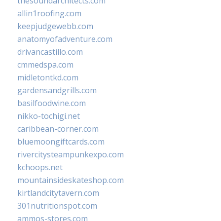
thesoundarchitects.com
allin1roofing.com
keepjudgewebb.com
anatomyofadventure.com
drivancastillo.com
cmmedspa.com
midletontkd.com
gardensandgrills.com
basilfoodwine.com
nikko-tochigi.net
caribbean-corner.com
bluemoongiftcards.com
rivercitysteampunkexpo.com
kchoops.net
mountainsideskateshop.com
kirtlandcitytavern.com
301nutritionspot.com
ammos-stores.com