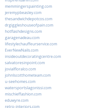
inspirehuahin.com
memmingerspainting.com
jeremypbeasley.com
thesandwichdepotcos.com
drgiggleshouseofpain.com
hotflashdesigns.com
garagenadeau.com
lifestylechauffeurservice.com
EverNewNails.com
insideoutdecoratingcentre.com
salvatoresinpoint.com
jovialfloralco.com
johnlscotthometeam.com
u-seehomes.com
watersportslagonissi.com
mischieffashion.com
eduwyre.com
retro-interiors.com