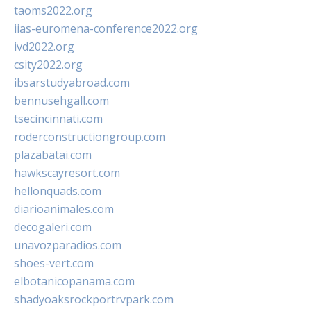
taoms2022.org
iias-euromena-conference2022.org
ivd2022.org
csity2022.org
ibsarstudyabroad.com
bennusehgall.com
tsecincinnati.com
roderconstructiongroup.com
plazabatai.com
hawkscayresort.com
hellonquads.com
diarioanimales.com
decogaleri.com
unavozparadios.com
shoes-vert.com
elbotanicopanama.com
shadyoaksrockportrvpark.com