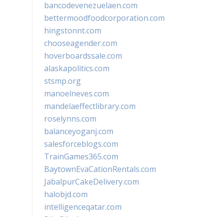
bancodevenezuelaen.com
bettermoodfoodcorporation.com
hingstonnt.com
chooseagender.com
hoverboardssale.com
alaskapolitics.com
stsmp.org
manoelneves.com
mandelaeffectlibrary.com
roselynns.com
balanceyoganj.com
salesforceblogs.com
TrainGames365.com
BaytownEvaCationRentals.com
JabalpurCakeDelivery.com
halobjd.com
intelligenceqatar.com