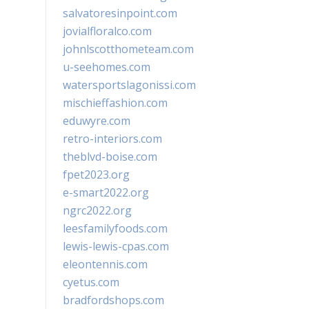
salvatoresinpoint.com
jovialfloralco.com
johnlscotthometeam.com
u-seehomes.com
watersportslagonissi.com
mischieffashion.com
eduwyre.com
retro-interiors.com
theblvd-boise.com
fpet2023.org
e-smart2022.org
ngrc2022.org
leesfamilyfoods.com
lewis-lewis-cpas.com
eleontennis.com
cyetus.com
bradfordshops.com