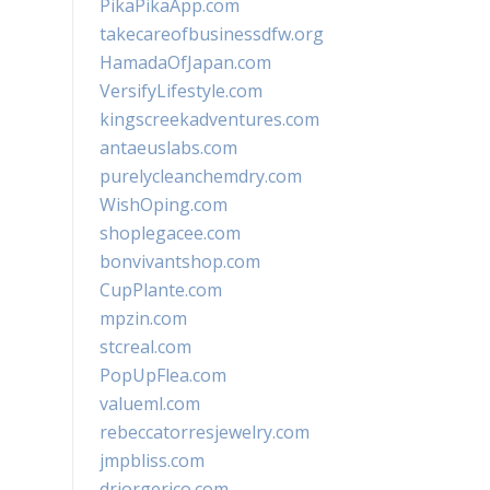
PikaPikaApp.com
takecareofbusinessdfw.org
HamadaOfJapan.com
VersifyLifestyle.com
kingscreekadventures.com
antaeuslabs.com
purelycleanchemdry.com
WishOping.com
shoplegacee.com
bonvivantshop.com
CupPlante.com
mpzin.com
stcreal.com
PopUpFlea.com
valueml.com
rebeccatorresjewelry.com
jmpbliss.com
drjorgerico.com