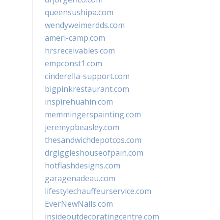
queensushipa.com
wendyweimerdds.com
ameri-camp.com
hrsreceivables.com
empconst1.com
cinderella-support.com
bigpinkrestaurant.com
inspirehuahin.com
memmingerspainting.com
jeremypbeasley.com
thesandwichdepotcos.com
drgiggleshouseofpain.com
hotflashdesigns.com
garagenadeau.com
lifestylechauffeurservice.com
EverNewNails.com
insideoutdecoratingcentre.com