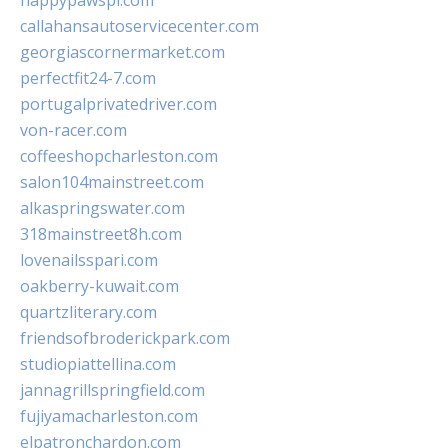
happypawspl.com
callahansautoservicecenter.com
georgiascornermarket.com
perfectfit24-7.com
portugalprivatedriver.com
von-racer.com
coffeeshopcharleston.com
salon104mainstreet.com
alkaspringswater.com
318mainstreet8h.com
lovenailsspari.com
oakberry-kuwait.com
quartzliterary.com
friendsofbroderickpark.com
studiopiattellina.com
jannagrillspringfield.com
fujiyamacharleston.com
elpatronchardon.com