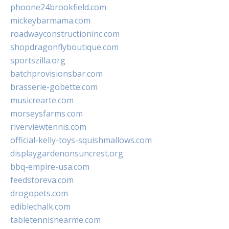
phoone24brookfield.com
mickeybarmama.com
roadwayconstructioninc.com
shopdragonflyboutique.com
sportszilla.org
batchprovisionsbar.com
brasserie-gobette.com
musicrearte.com
morseysfarms.com
riverviewtennis.com
official-kelly-toys-squishmallows.com
displaygardenonsuncrest.org
bbq-empire-usa.com
feedstoreva.com
drogopets.com
ediblechalk.com
tabletennisnearme.com