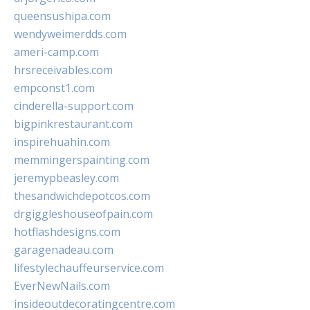
queensushipa.com
wendyweimerdds.com
ameri-camp.com
hrsreceivables.com
empconst1.com
cinderella-support.com
bigpinkrestaurant.com
inspirehuahin.com
memmingerspainting.com
jeremypbeasley.com
thesandwichdepotcos.com
drgiggleshouseofpain.com
hotflashdesigns.com
garagenadeau.com
lifestylechauffeurservice.com
EverNewNails.com
insideoutdecoratingcentre.com