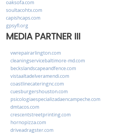
oaksofa.com
soultacohtx.com
capishcaps.com
gpsyfl.org
MEDIA PARTNER III
vwrepairarlington.com
cleaningservicebaltimore-md.com
beckslandscapeandfence.com
vistaaltadelveramendi.com
coastlinecateringnc.com
cuesburgershouston.com
psicologiaespecializadaencampeche.com
dmtacos.com
crescentstreetprinting.com
hornopizza.com
driveadragster.com