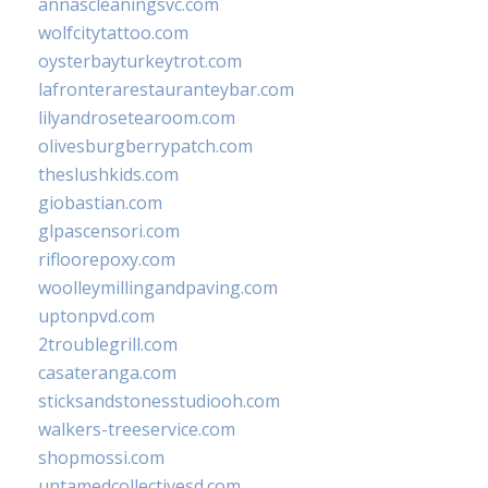
annascleaningsvc.com
wolfcitytattoo.com
oysterbayturkeytrot.com
lafronterarestauranteybar.com
lilyandrosetearoom.com
olivesburgberrypatch.com
theslushkids.com
giobastian.com
glpascensori.com
rifloorepoxy.com
woolleymillingandpaving.com
uptonpvd.com
2troublegrill.com
casateranga.com
sticksandstonesstudiooh.com
walkers-treeservice.com
shopmossi.com
untamedcollectivesd.com