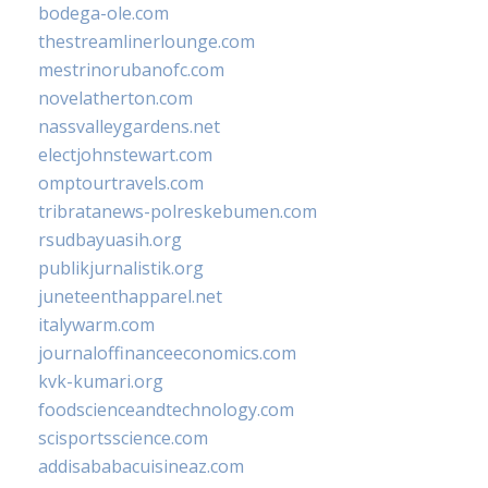
bodega-ole.com
thestreamlinerlounge.com
mestrinorubanofc.com
novelatherton.com
nassvalleygardens.net
electjohnstewart.com
omptourtravels.com
tribratanews-polreskebumen.com
rsudbayuasih.org
publikjurnalistik.org
juneteenthapparel.net
italywarm.com
journaloffinanceeconomics.com
kvk-kumari.org
foodscienceandtechnology.com
scisportsscience.com
addisababacuisineaz.com