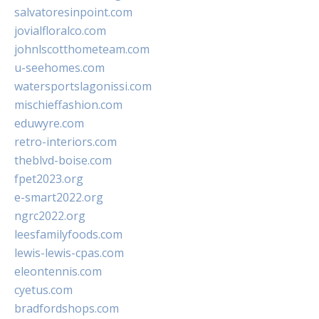
salvatoresinpoint.com
jovialfloralco.com
johnlscotthometeam.com
u-seehomes.com
watersportslagonissi.com
mischieffashion.com
eduwyre.com
retro-interiors.com
theblvd-boise.com
fpet2023.org
e-smart2022.org
ngrc2022.org
leesfamilyfoods.com
lewis-lewis-cpas.com
eleontennis.com
cyetus.com
bradfordshops.com