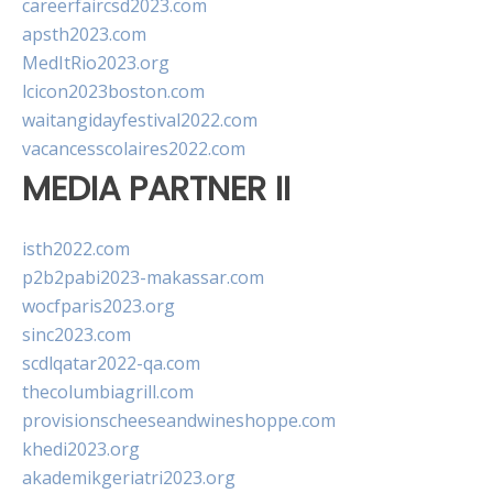
careerfaircsd2023.com
apsth2023.com
MedItRio2023.org
lcicon2023boston.com
waitangidayfestival2022.com
vacancesscolaires2022.com
MEDIA PARTNER II
isth2022.com
p2b2pabi2023-makassar.com
wocfparis2023.org
sinc2023.com
scdlqatar2022-qa.com
thecolumbiagrill.com
provisionscheeseandwineshoppe.com
khedi2023.org
akademikgeriatri2023.org