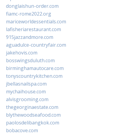
donglaishun-order.com
fiamc-rome2022.org
mariceworldessentials.com
lafisheriarestaurant.com
915jazzandmore.com
aguadulce-countryfair.com
jakehovis.com
bosswingsduluth.com
birminghamautocare.com
tonyscountrykitchen.com
jbellasnailspa.com
mychaihouse.com
alvisgrooming.com
thegeorginaestate.com
blythewoodseafood.com
paolosdelibangkok.com
bobacove.com