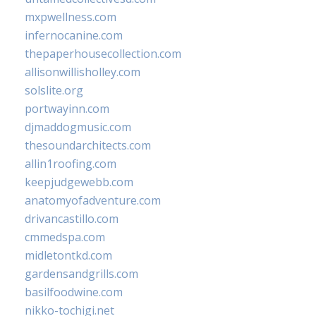
mxpwellness.com
infernocanine.com
thepaperhousecollection.com
allisonwillisholley.com
solslite.org
portwayinn.com
djmaddogmusic.com
thesoundarchitects.com
allin1roofing.com
keepjudgewebb.com
anatomyofadventure.com
drivancastillo.com
cmmedspa.com
midletontkd.com
gardensandgrills.com
basilfoodwine.com
nikko-tochigi.net