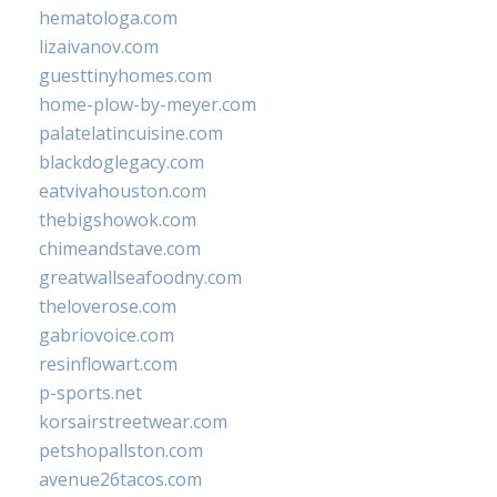
hematologa.com
lizaivanov.com
guesttinyhomes.com
home-plow-by-meyer.com
palatelatincuisine.com
blackdoglegacy.com
eatvivahouston.com
thebigshowok.com
chimeandstave.com
greatwallseafoodny.com
theloverose.com
gabriovoice.com
resinflowart.com
p-sports.net
korsairstreetwear.com
petshopallston.com
avenue26tacos.com