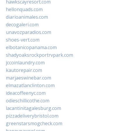
hawkscayresort.com
hellonquads.com
diarioanimales.com
decogaleri.com
unavozparadios.com
shoes-vert.com
elbotanicopanama.com
shadyoaksrockportrvpark.com
jccoinlaundry.com
kautorepair.com
marjaeswinebar.com
elmazatlanclinton.com
ideacoffeenyc.com
odieschillicothe.com
lacantinitagalesburg.com
pizzadeliverybristol.com
greenstarsmogcheck.com