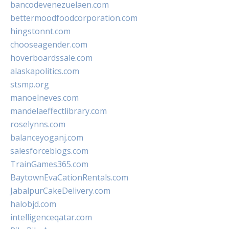
bancodevenezuelaen.com
bettermoodfoodcorporation.com
hingstonnt.com
chooseagender.com
hoverboardssale.com
alaskapolitics.com
stsmp.org
manoelneves.com
mandelaeffectlibrary.com
roselynns.com
balanceyoganj.com
salesforceblogs.com
TrainGames365.com
BaytownEvaCationRentals.com
JabalpurCakeDelivery.com
halobjd.com
intelligenceqatar.com