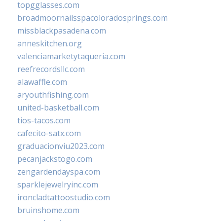
topgglasses.com
broadmoornailsspacoloradosprings.com
missblackpasadena.com
anneskitchen.org
valenciamarketytaqueria.com
reefrecordsllc.com
alawaffle.com
aryouthfishing.com
united-basketball.com
tios-tacos.com
cafecito-satx.com
graduacionviu2023.com
pecanjackstogo.com
zengardendayspa.com
sparklejewelryinc.com
ironcladtattoostudio.com
bruinshome.com