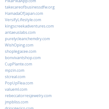
PikaPikaApp.com
takecareofbusinessdfw.org
HamadaOfJapan.com
VersifyLifestyle.com
kingscreekadventures.com
antaeuslabs.com
purelycleanchemdry.com
WishOping.com
shoplegacee.com
bonvivantshop.com
CupPlante.com
mpzin.com
stcreal.com
PopUpFlea.com
valueml.com
rebeccatorresjewelry.com
jmpbliss.com
drjorgerico.com