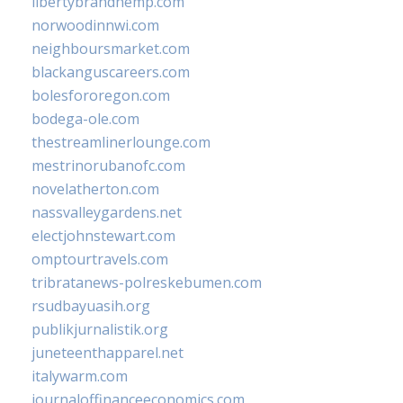
libertybrandhemp.com
norwoodinnwi.com
neighboursmarket.com
blackanguscareers.com
bolesfororegon.com
bodega-ole.com
thestreamlinerlounge.com
mestrinorubanofc.com
novelatherton.com
nassvalleygardens.net
electjohnstewart.com
omptourtravels.com
tribratanews-polreskebumen.com
rsudbayuasih.org
publikjurnalistik.org
juneteenthapparel.net
italywarm.com
journaloffinanceeconomics.com