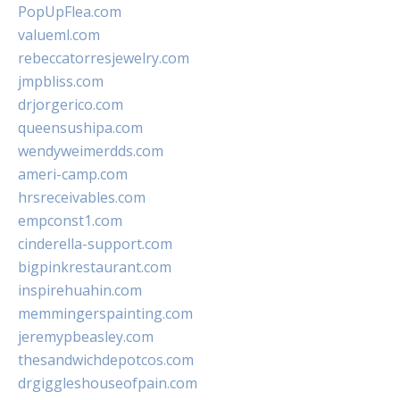
PopUpFlea.com
valueml.com
rebeccatorresjewelry.com
jmpbliss.com
drjorgerico.com
queensushipa.com
wendyweimerdds.com
ameri-camp.com
hrsreceivables.com
empconst1.com
cinderella-support.com
bigpinkrestaurant.com
inspirehuahin.com
memmingerspainting.com
jeremypbeasley.com
thesandwichdepotcos.com
drgiggleshouseofpain.com