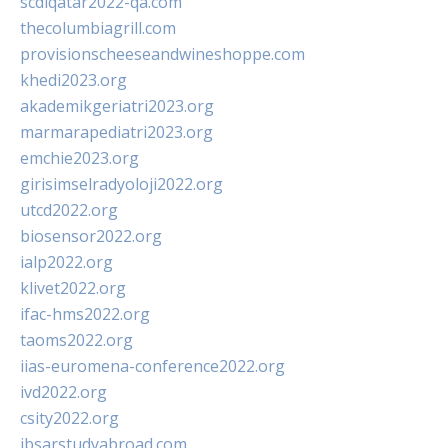
scdlqatar2022-qa.com
thecolumbiagrill.com
provisionscheeseandwineshoppe.com
khedi2023.org
akademikgeriatri2023.org
marmarapediatri2023.org
emchie2023.org
girisimselradyoloji2022.org
utcd2022.org
biosensor2022.org
ialp2022.org
klivet2022.org
ifac-hms2022.org
taoms2022.org
iias-euromena-conference2022.org
ivd2022.org
csity2022.org
ibsarstudyabroad.com