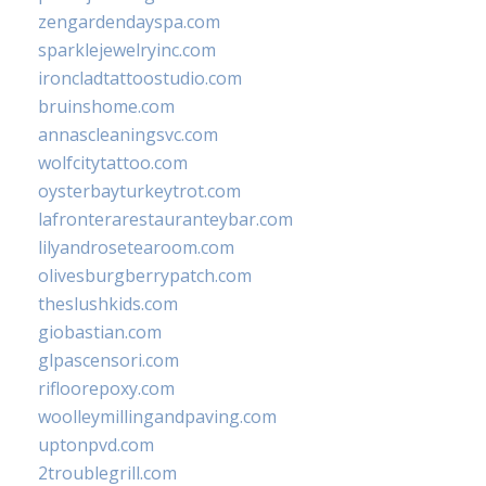
zengardendayspa.com
sparklejewelryinc.com
ironcladtattoostudio.com
bruinshome.com
annascleaningsvc.com
wolfcitytattoo.com
oysterbayturkeytrot.com
lafronterarestauranteybar.com
lilyandrosetearoom.com
olivesburgberrypatch.com
theslushkids.com
giobastian.com
glpascensori.com
rifloorepoxy.com
woolleymillingandpaving.com
uptonpvd.com
2troublegrill.com