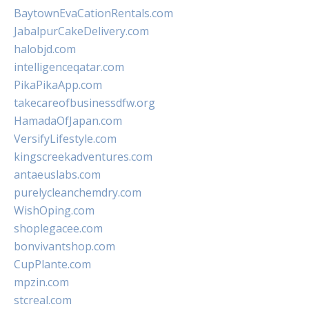
BaytownEvaCationRentals.com
JabalpurCakeDelivery.com
halobjd.com
intelligenceqatar.com
PikaPikaApp.com
takecareofbusinessdfw.org
HamadaOfJapan.com
VersifyLifestyle.com
kingscreekadventures.com
antaeuslabs.com
purelycleanchemdry.com
WishOping.com
shoplegacee.com
bonvivantshop.com
CupPlante.com
mpzin.com
stcreal.com