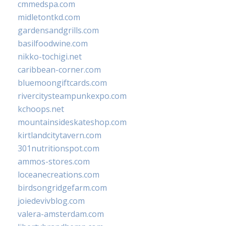
cmmedspa.com
midletontkd.com
gardensandgrills.com
basilfoodwine.com
nikko-tochigi.net
caribbean-corner.com
bluemoongiftcards.com
rivercitysteampunkexpo.com
kchoops.net
mountainsideskateshop.com
kirtlandcitytavern.com
301nutritionspot.com
ammos-stores.com
loceanecreations.com
birdsongridgefarm.com
joiedevivblog.com
valera-amsterdam.com