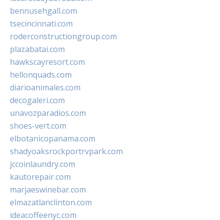
bennusehgall.com
tsecincinnati.com
roderconstructiongroup.com
plazabatai.com
hawkscayresort.com
hellonquads.com
diarioanimales.com
decogaleri.com
unavozparadios.com
shoes-vert.com
elbotanicopanama.com
shadyoaksrockportrvpark.com
jccoinlaundry.com
kautorepair.com
marjaeswinebar.com
elmazatlanclinton.com
ideacoffeenyc.com