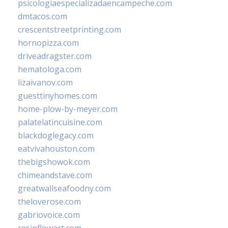
psicologiaespecializadaencampeche.com
dmtacos.com
crescentstreetprinting.com
hornopizza.com
driveadragster.com
hematologa.com
lizaivanov.com
guesttinyhomes.com
home-plow-by-meyer.com
palatelatincuisine.com
blackdoglegacy.com
eatvivahouston.com
thebigshowok.com
chimeandstave.com
greatwallseafoodny.com
theloverose.com
gabriovoice.com
resinflowart.com