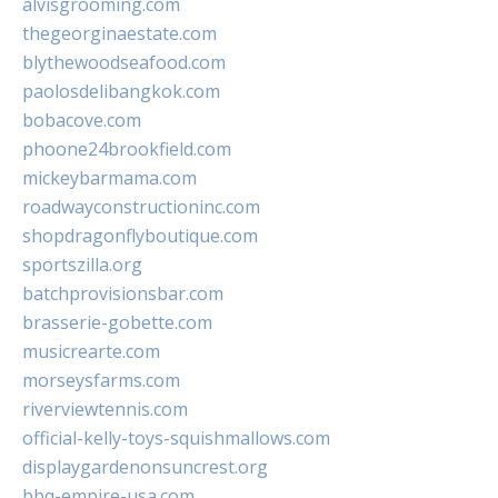
alvisgrooming.com
thegeorginaestate.com
blythewoodseafood.com
paolosdelibangkok.com
bobacove.com
phoone24brookfield.com
mickeybarmama.com
roadwayconstructioninc.com
shopdragonflyboutique.com
sportszilla.org
batchprovisionsbar.com
brasserie-gobette.com
musicrearte.com
morseysfarms.com
riverviewtennis.com
official-kelly-toys-squishmallows.com
displaygardenonsuncrest.org
bbq-empire-usa.com