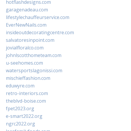
hotflashdesigns.com
garagenadeau.com
lifestylechauffeurservice.com
EverNewNails.com
insideoutdecoratingcentre.com
salvatoresinpoint.com
jovialfloralco.com
johnlscotthometeam.com
u-seehomes.com
watersportslagonissi.com
mischieffashion.com
eduwyre.com
retro-interiors.com
theblvd-boise.com
fpet2023.org
e-smart2022.org
ngrc2022.org