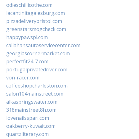
odieschillicothe.com
lacantinitagalesburg.com
pizzadeliverybristol.com
greenstarsmogcheck.com
happypawspl.com
callahansautoservicecenter.com
georgiascornermarket.com
perfectfit24-7.com
portugalprivatedriver.com
von-racer.com
coffeeshopcharleston.com
salon104mainstreet.com
alkaspringswater.com
318mainstreet8h.com
lovenailsspari.com
oakberry-kuwait.com
quartzliterary.com