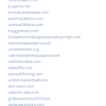
p-sports.net
korsairstreetwear.com
petshopallston.com
avenue26tacos.com
topgglasses.com
broadmoornailsspacoloradosprings.com
missblackpasadena.com
anneskitchen.org
valenciamarketytaqueria.com
reefrecordsllc.com
alawaffle.com
aryouthfishing.com
united-basketball.com
tios-tacos.com
cafecito-satx.com
graduacionviu2023.com
pecanjackstogo.com