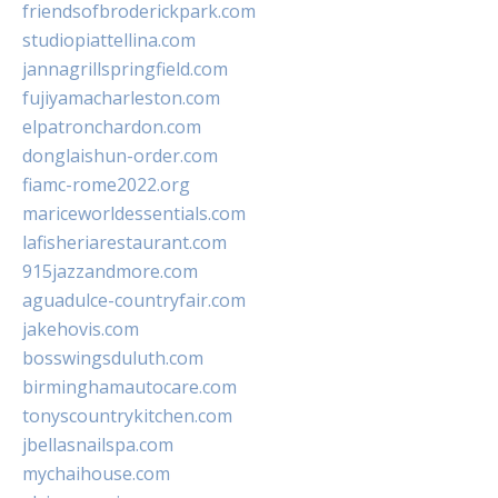
friendsofbroderickpark.com
studiopiattellina.com
jannagrillspringfield.com
fujiyamacharleston.com
elpatronchardon.com
donglaishun-order.com
fiamc-rome2022.org
mariceworldessentials.com
lafisheriarestaurant.com
915jazzandmore.com
aguadulce-countryfair.com
jakehovis.com
bosswingsduluth.com
birminghamautocare.com
tonyscountrykitchen.com
jbellasnailspa.com
mychaihouse.com