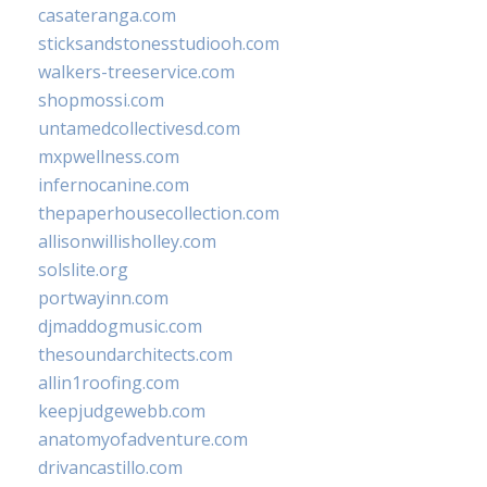
casateranga.com
sticksandstonesstudiooh.com
walkers-treeservice.com
shopmossi.com
untamedcollectivesd.com
mxpwellness.com
infernocanine.com
thepaperhousecollection.com
allisonwillisholley.com
solslite.org
portwayinn.com
djmaddogmusic.com
thesoundarchitects.com
allin1roofing.com
keepjudgewebb.com
anatomyofadventure.com
drivancastillo.com