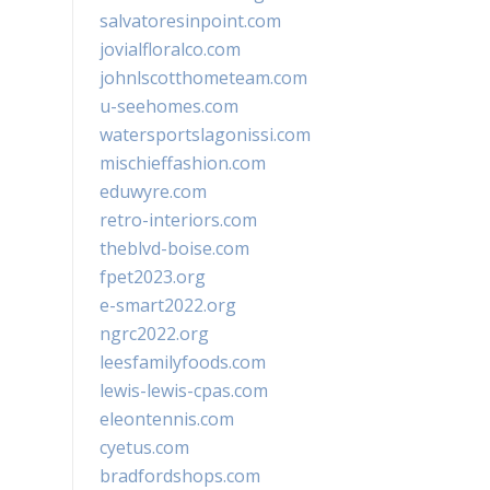
salvatoresinpoint.com
jovialfloralco.com
johnlscotthometeam.com
u-seehomes.com
watersportslagonissi.com
mischieffashion.com
eduwyre.com
retro-interiors.com
theblvd-boise.com
fpet2023.org
e-smart2022.org
ngrc2022.org
leesfamilyfoods.com
lewis-lewis-cpas.com
eleontennis.com
cyetus.com
bradfordshops.com