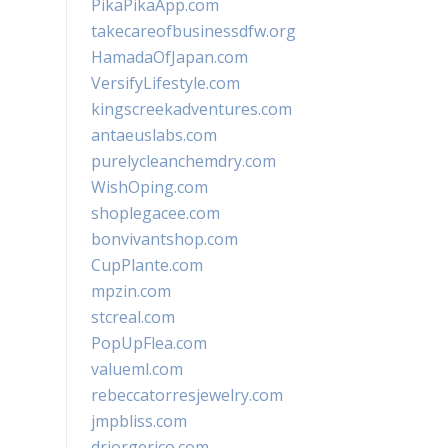
PikaPikaApp.com
takecareofbusinessdfw.org
HamadaOfJapan.com
VersifyLifestyle.com
kingscreekadventures.com
antaeuslabs.com
purelycleanchemdry.com
WishOping.com
shoplegacee.com
bonvivantshop.com
CupPlante.com
mpzin.com
stcreal.com
PopUpFlea.com
valueml.com
rebeccatorresjewelry.com
jmpbliss.com
drjorgerico.com