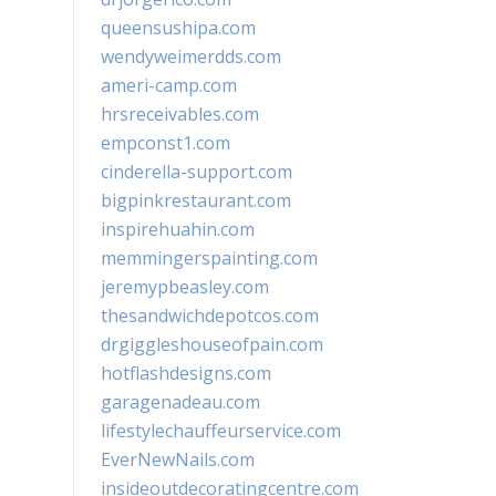
queensushipa.com
wendyweimerdds.com
ameri-camp.com
hrsreceivables.com
empconst1.com
cinderella-support.com
bigpinkrestaurant.com
inspirehuahin.com
memmingerspainting.com
jeremypbeasley.com
thesandwichdepotcos.com
drgiggleshouseofpain.com
hotflashdesigns.com
garagenadeau.com
lifestylechauffeurservice.com
EverNewNails.com
insideoutdecoratingcentre.com