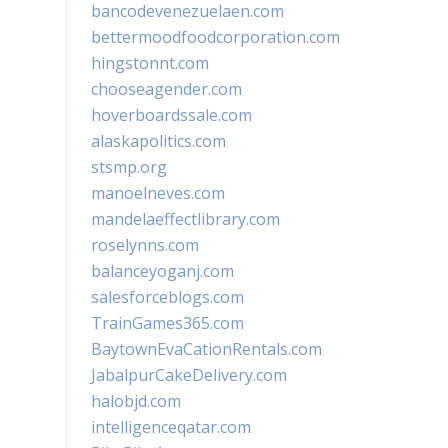
bancodevenezuelaen.com
bettermoodfoodcorporation.com
hingstonnt.com
chooseagender.com
hoverboardssale.com
alaskapolitics.com
stsmp.org
manoelneves.com
mandelaeffectlibrary.com
roselynns.com
balanceyoganj.com
salesforceblogs.com
TrainGames365.com
BaytownEvaCationRentals.com
JabalpurCakeDelivery.com
halobjd.com
intelligenceqatar.com