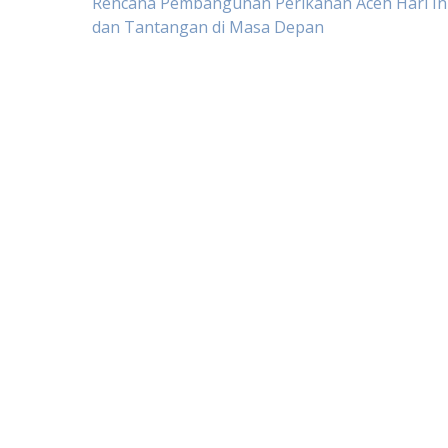
Post
Rencana Pembangunan Perikanan Aceh Hari Ini:
dan Tantangan di Masa Depan
navigation