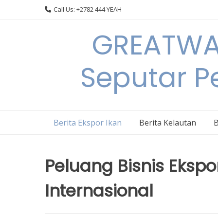
Skip
Call Us: +2782 444 YEAH
to
content
GREATWAL
Seputar Pe
Berita Ekspor Ikan
Berita Kelautan
B
Peluang Bisnis Ekspor
Internasional