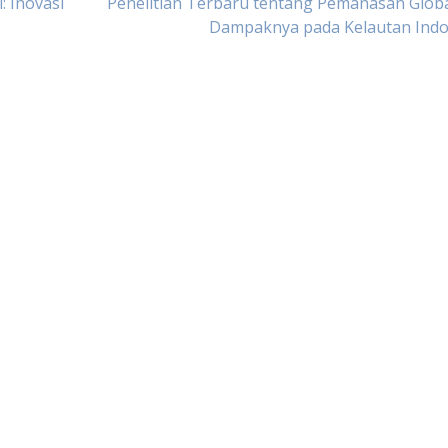
 Inovasi
Penelitian Terbaru tentang Pemanasan Glob
Dampaknya pada Kelautan Indo