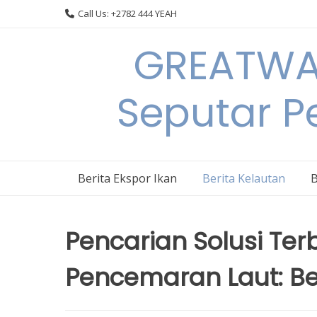
Skip
Call Us: +2782 444 YEAH
to
content
GREATWAL
Seputar Pe
Berita Ekspor Ikan
Berita Kelautan
B
Pencarian Solusi Ter
Pencemaran Laut: Ber