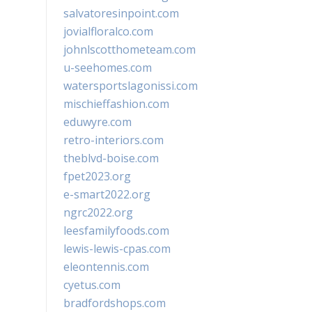
salvatoresinpoint.com
jovialfloralco.com
johnlscotthometeam.com
u-seehomes.com
watersportslagonissi.com
mischieffashion.com
eduwyre.com
retro-interiors.com
theblvd-boise.com
fpet2023.org
e-smart2022.org
ngrc2022.org
leesfamilyfoods.com
lewis-lewis-cpas.com
eleontennis.com
cyetus.com
bradfordshops.com