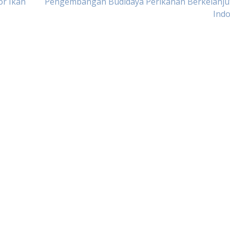
or Ikan
Pengembangan Budidaya Perikanan Berkelanjut
Indo