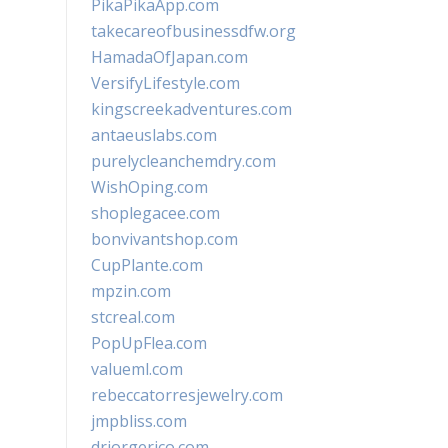
PikaPikaApp.com
takecareofbusinessdfw.org
HamadaOfJapan.com
VersifyLifestyle.com
kingscreekadventures.com
antaeuslabs.com
purelycleanchemdry.com
WishOping.com
shoplegacee.com
bonvivantshop.com
CupPlante.com
mpzin.com
stcreal.com
PopUpFlea.com
valueml.com
rebeccatorresjewelry.com
jmpbliss.com
drjorgerico.com