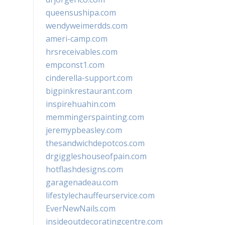
queensushipa.com
wendyweimerdds.com
ameri-camp.com
hrsreceivables.com
empconst1.com
cinderella-support.com
bigpinkrestaurant.com
inspirehuahin.com
memmingerspainting.com
jeremypbeasley.com
thesandwichdepotcos.com
drgiggleshouseofpain.com
hotflashdesigns.com
garagenadeau.com
lifestylechauffeurservice.com
EverNewNails.com
insideoutdecoratingcentre.com