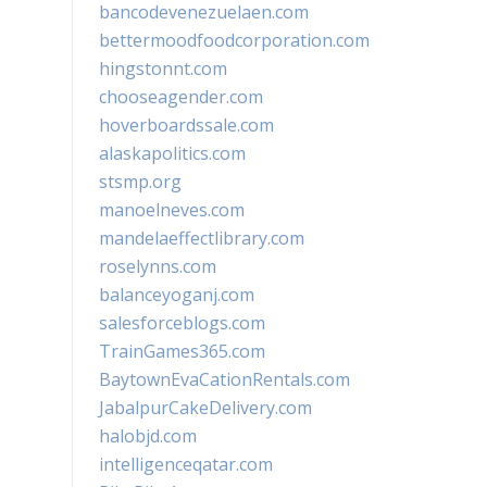
bancodevenezuelaen.com
bettermoodfoodcorporation.com
hingstonnt.com
chooseagender.com
hoverboardssale.com
alaskapolitics.com
stsmp.org
manoelneves.com
mandelaeffectlibrary.com
roselynns.com
balanceyoganj.com
salesforceblogs.com
TrainGames365.com
BaytownEvaCationRentals.com
JabalpurCakeDelivery.com
halobjd.com
intelligenceqatar.com