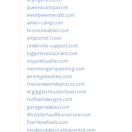
queensushipa.com
wendyweimerdds.com
ameri-camp.com
hrsreceivables.com
empconst1.com
cinderella-support.com
bigpinkrestaurant.com
inspirehuahin.com
memmingerspainting.com
jeremypbeasley.com
thesandwichdepotcos.com
drgiggleshouseofpain.com
hotflashdesigns.com
garagenadeau.com
lifestylechauffeurservice.com
EverNewNails.com
insideoutdecoratingcentre.com