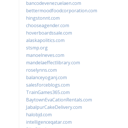
bancodevenezuelaen.com
bettermoodfoodcorporation.com
hingstonnt.com
chooseagender.com
hoverboardssale.com
alaskapolitics.com
stsmp.org
manoelneves.com
mandelaeffectlibrary.com
roselynns.com
balanceyoganj.com
salesforceblogs.com
TrainGames365.com
BaytownEvaCationRentals.com
JabalpurCakeDelivery.com
halobjd.com
intelligenceqatar.com