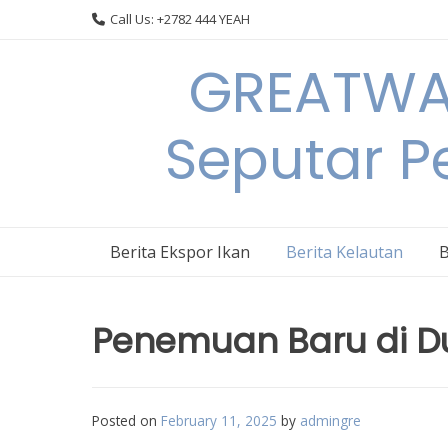
Skip
Call Us: +2782 444 YEAH
to
content
GREATWAL
Seputar Pe
Berita Ekspor Ikan
Berita Kelautan
B
Penemuan Baru di Du
Posted on
February 11, 2025
by
admingre