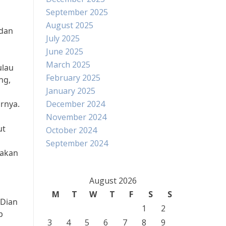
September 2025
August 2025
 dan
July 2025
June 2025
March 2025
ulau
February 2025
ng,
January 2025
rnya.
December 2024
November 2024
ut
October 2024
September 2024
pakan
August 2026
M
T
W
T
F
S
S
 Dian
1
2
p
3
4
5
6
7
8
9