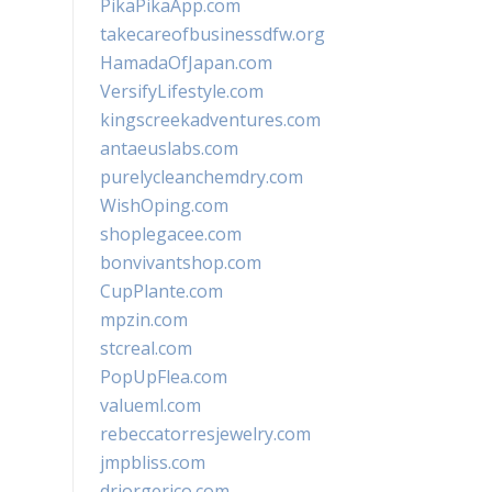
PikaPikaApp.com
takecareofbusinessdfw.org
HamadaOfJapan.com
VersifyLifestyle.com
kingscreekadventures.com
antaeuslabs.com
purelycleanchemdry.com
WishOping.com
shoplegacee.com
bonvivantshop.com
CupPlante.com
mpzin.com
stcreal.com
PopUpFlea.com
valueml.com
rebeccatorresjewelry.com
jmpbliss.com
drjorgerico.com