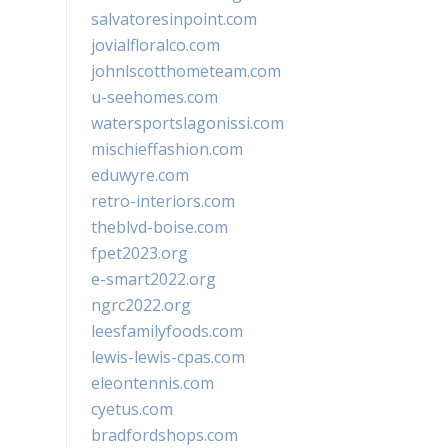
salvatoresinpoint.com
jovialfloralco.com
johnlscotthometeam.com
u-seehomes.com
watersportslagonissi.com
mischieffashion.com
eduwyre.com
retro-interiors.com
theblvd-boise.com
fpet2023.org
e-smart2022.org
ngrc2022.org
leesfamilyfoods.com
lewis-lewis-cpas.com
eleontennis.com
cyetus.com
bradfordshops.com