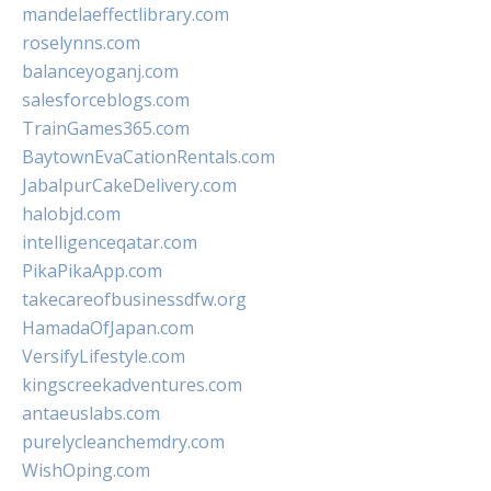
mandelaeffectlibrary.com
roselynns.com
balanceyoganj.com
salesforceblogs.com
TrainGames365.com
BaytownEvaCationRentals.com
JabalpurCakeDelivery.com
halobjd.com
intelligenceqatar.com
PikaPikaApp.com
takecareofbusinessdfw.org
HamadaOfJapan.com
VersifyLifestyle.com
kingscreekadventures.com
antaeuslabs.com
purelycleanchemdry.com
WishOping.com