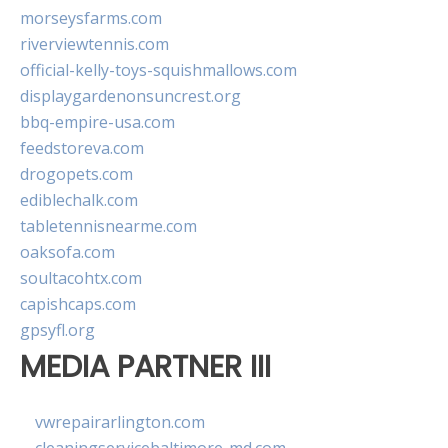
morseysfarms.com
riverviewtennis.com
official-kelly-toys-squishmallows.com
displaygardenonsuncrest.org
bbq-empire-usa.com
feedstoreva.com
drogopets.com
ediblechalk.com
tabletennisnearme.com
oaksofa.com
soultacohtx.com
capishcaps.com
gpsyfl.org
MEDIA PARTNER III
vwrepairarlington.com
cleaningservicebaltimore-md.com