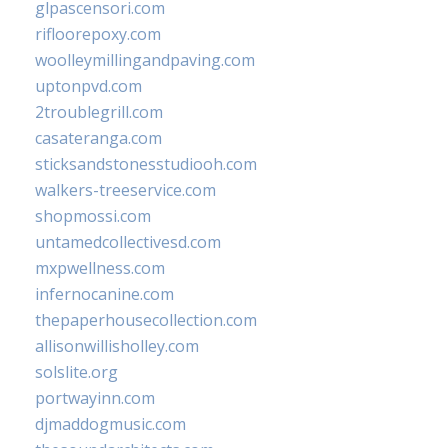
glpascensori.com
rifloorepoxy.com
woolleymillingandpaving.com
uptonpvd.com
2troublegrill.com
casateranga.com
sticksandstonesstudiooh.com
walkers-treeservice.com
shopmossi.com
untamedcollectivesd.com
mxpwellness.com
infernocanine.com
thepaperhousecollection.com
allisonwillisholley.com
solslite.org
portwayinn.com
djmaddogmusic.com