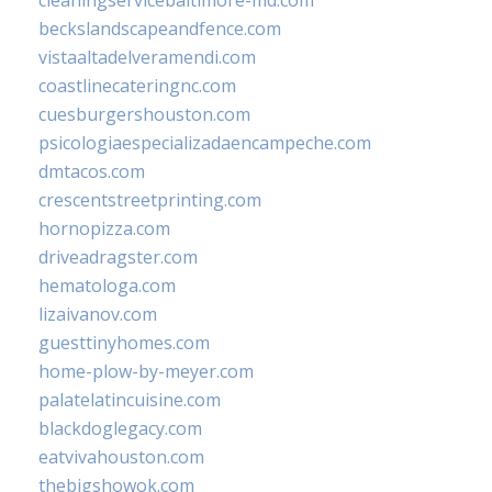
beckslandscapeandfence.com
vistaaltadelveramendi.com
coastlinecateringnc.com
cuesburgershouston.com
psicologiaespecializadaencampeche.com
dmtacos.com
crescentstreetprinting.com
hornopizza.com
driveadragster.com
hematologa.com
lizaivanov.com
guesttinyhomes.com
home-plow-by-meyer.com
palatelatincuisine.com
blackdoglegacy.com
eatvivahouston.com
thebigshowok.com