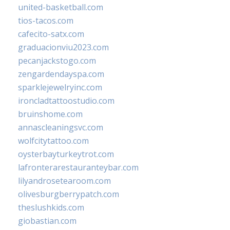
united-basketball.com
tios-tacos.com
cafecito-satx.com
graduacionviu2023.com
pecanjackstogo.com
zengardendayspa.com
sparklejewelryinc.com
ironcladtattoostudio.com
bruinshome.com
annascleaningsvc.com
wolfcitytattoo.com
oysterbayturkeytrot.com
lafronterarestauranteybar.com
lilyandrosetearoom.com
olivesburgberrypatch.com
theslushkids.com
giobastian.com