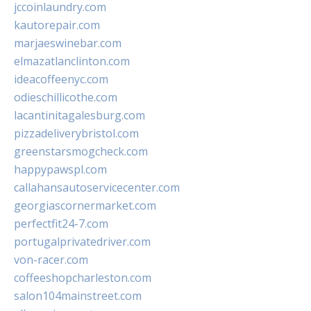
jccoinlaundry.com
kautorepair.com
marjaeswinebar.com
elmazatlanclinton.com
ideacoffeenyc.com
odieschillicothe.com
lacantinitagalesburg.com
pizzadeliverybristol.com
greenstarsmogcheck.com
happypawspl.com
callahansautoservicecenter.com
georgiascornermarket.com
perfectfit24-7.com
portugalprivatedriver.com
von-racer.com
coffeeshopcharleston.com
salon104mainstreet.com