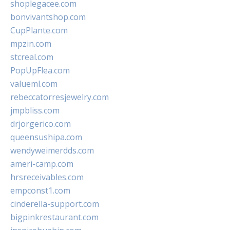
shoplegacee.com
bonvivantshop.com
CupPlante.com
mpzin.com
stcreal.com
PopUpFlea.com
valueml.com
rebeccatorresjewelry.com
jmpbliss.com
drjorgerico.com
queensushipa.com
wendyweimerdds.com
ameri-camp.com
hrsreceivables.com
empconst1.com
cinderella-support.com
bigpinkrestaurant.com