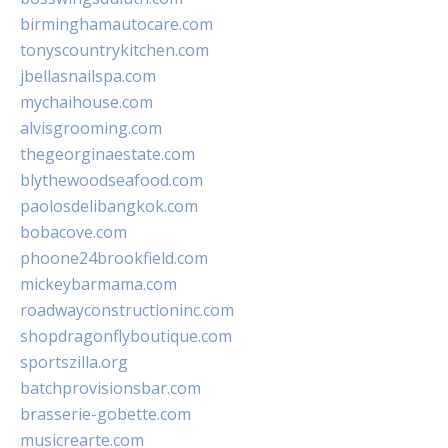
birminghamautocare.com
tonyscountrykitchen.com
jbellasnailspa.com
mychaihouse.com
alvisgrooming.com
thegeorginaestate.com
blythewoodseafood.com
paolosdelibangkok.com
bobacove.com
phoone24brookfield.com
mickeybarmama.com
roadwayconstructioninc.com
shopdragonflyboutique.com
sportszilla.org
batchprovisionsbar.com
brasserie-gobette.com
musicrearte.com