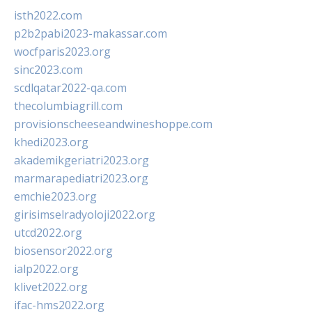
isth2022.com
p2b2pabi2023-makassar.com
wocfparis2023.org
sinc2023.com
scdlqatar2022-qa.com
thecolumbiagrill.com
provisionscheeseandwineshoppe.com
khedi2023.org
akademikgeriatri2023.org
marmarapediatri2023.org
emchie2023.org
girisimselradyoloji2022.org
utcd2022.org
biosensor2022.org
ialp2022.org
klivet2022.org
ifac-hms2022.org