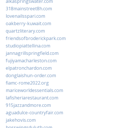
alkaspringswater.com
318mainstreet8h.com
lovenailsspari.com
oakberry-kuwait.com
quartzliterary.com
friendsofbroderickpark.com
studiopiattellina.com
jannagrillspringfield.com
fujiyamacharleston.com
elpatronchardon.com
donglaishun-order.com
fiamc-rome2022.org
mariceworldessentials.com
lafisheriarestaurant.com
915jazzandmore.com
aguadulce-countryfair.com
jakehovis.com
bosswingsduluth.com