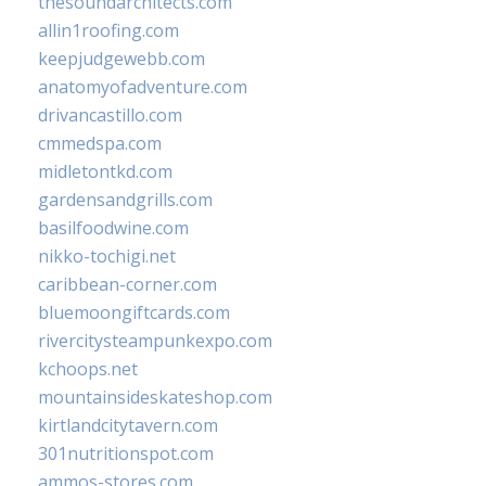
thesoundarchitects.com
allin1roofing.com
keepjudgewebb.com
anatomyofadventure.com
drivancastillo.com
cmmedspa.com
midletontkd.com
gardensandgrills.com
basilfoodwine.com
nikko-tochigi.net
caribbean-corner.com
bluemoongiftcards.com
rivercitysteampunkexpo.com
kchoops.net
mountainsideskateshop.com
kirtlandcitytavern.com
301nutritionspot.com
ammos-stores.com