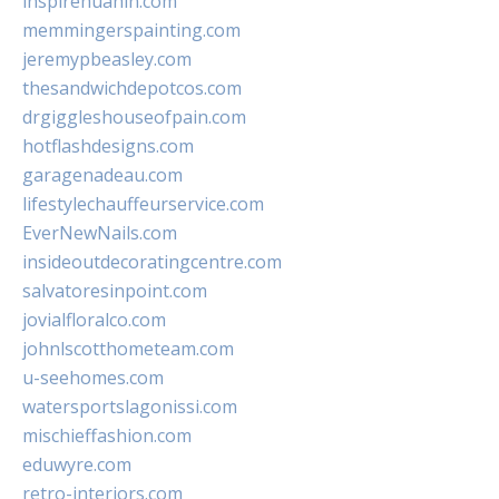
inspirehuahin.com
memmingerspainting.com
jeremypbeasley.com
thesandwichdepotcos.com
drgiggleshouseofpain.com
hotflashdesigns.com
garagenadeau.com
lifestylechauffeurservice.com
EverNewNails.com
insideoutdecoratingcentre.com
salvatoresinpoint.com
jovialfloralco.com
johnlscotthometeam.com
u-seehomes.com
watersportslagonissi.com
mischieffashion.com
eduwyre.com
retro-interiors.com