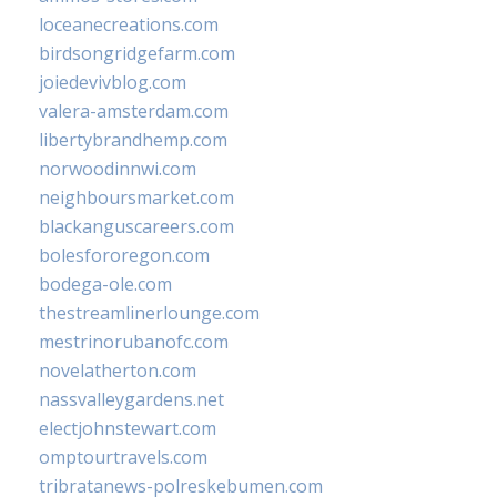
loceanecreations.com
birdsongridgefarm.com
joiedevivblog.com
valera-amsterdam.com
libertybrandhemp.com
norwoodinnwi.com
neighboursmarket.com
blackanguscareers.com
bolesfororegon.com
bodega-ole.com
thestreamlinerlounge.com
mestrinorubanofc.com
novelatherton.com
nassvalleygardens.net
electjohnstewart.com
omptourtravels.com
tribratanews-polreskebumen.com