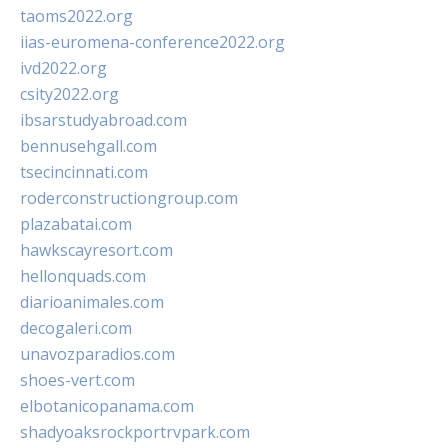
taoms2022.org
iias-euromena-conference2022.org
ivd2022.org
csity2022.org
ibsarstudyabroad.com
bennusehgall.com
tsecincinnati.com
roderconstructiongroup.com
plazabatai.com
hawkscayresort.com
hellonquads.com
diarioanimales.com
decogaleri.com
unavozparadios.com
shoes-vert.com
elbotanicopanama.com
shadyoaksrockportrvpark.com