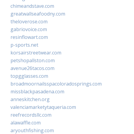
chimeandstave.com
greatwallseafoodny.com
theloverose.com
gabriovoice.com
resinflowart.com
p-sports.net
korsairstreetwear.com
petshopallston.com
avenue26tacos.com
topgglasses.com
broadmoornailsspacoloradosprings.com
missblackpasadena.com
anneskitchen.org
valenciamarketytaqueria.com
reefrecordsllc.com
alawaffle.com
aryouthfishing.com