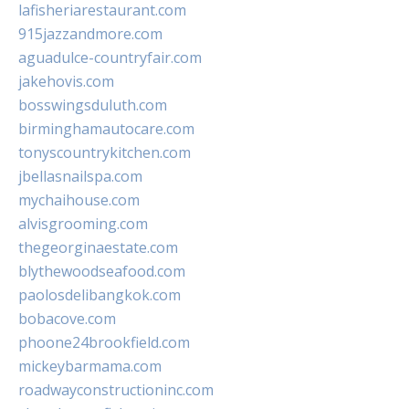
lafisheriarestaurant.com
915jazzandmore.com
aguadulce-countryfair.com
jakehovis.com
bosswingsduluth.com
birminghamautocare.com
tonyscountrykitchen.com
jbellasnailspa.com
mychaihouse.com
alvisgrooming.com
thegeorginaestate.com
blythewoodseafood.com
paolosdelibangkok.com
bobacove.com
phoone24brookfield.com
mickeybarmama.com
roadwayconstructioninc.com