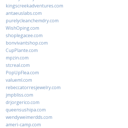
kingscreekadventures.com
antaeuslabs.com
purelycleanchemdry.com
WishOping.com
shoplegacee.com
bonvivantshop.com
CupPlante.com
mpzin.com
stcreal.com
PopUpFlea.com
valueml.com
rebeccatorresjewelry.com
jmpbliss.com
drjorgerico.com
queensushipa.com
wendyweimerdds.com
ameri-camp.com