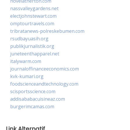
novelatherton.com
nassvalleygardens.net
electjohnstewart.com
omptourtravels.com
tribratanews-polreskebumen.com
rsudbayuasih.org
publikjurnalistik.org
juneteenthapparel.net
italywarm.com
journaloffinanceeconomics.com
kvk-kumari.org
foodscienceandtechnology.com
scisportsscience.com
addisababacuisineaz.com
burgerimcamas.com
Link Alternatif