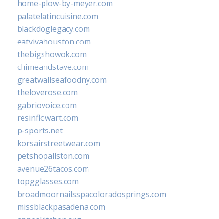
home-plow-by-meyer.com
palatelatincuisine.com
blackdoglegacy.com
eatvivahouston.com
thebigshowok.com
chimeandstave.com
greatwallseafoodny.com
theloverose.com
gabriovoice.com
resinflowart.com
p-sports.net
korsairstreetwear.com
petshopallston.com
avenue26tacos.com
topgglasses.com
broadmoornailsspacoloradosprings.com
missblackpasadena.com