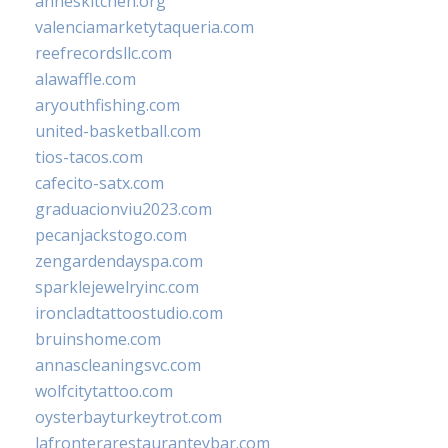
anneskitchen.org
valenciamarketytaqueria.com
reefrecordsllc.com
alawaffle.com
aryouthfishing.com
united-basketball.com
tios-tacos.com
cafecito-satx.com
graduacionviu2023.com
pecanjackstogo.com
zengardendayspa.com
sparklejewelryinc.com
ironcladtattoostudio.com
bruinshome.com
annascleaningsvc.com
wolfcitytattoo.com
oysterbayturkeytrot.com
lafronterarestauranteybar.com