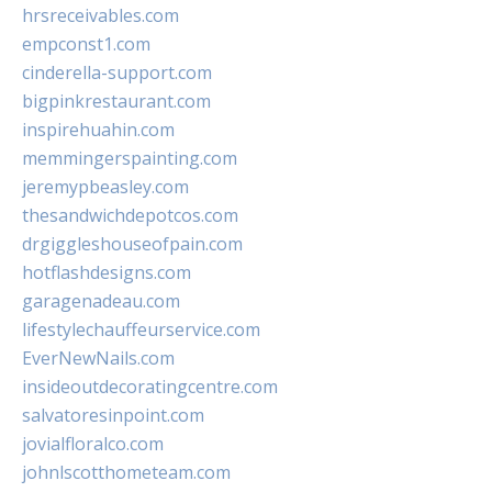
hrsreceivables.com
empconst1.com
cinderella-support.com
bigpinkrestaurant.com
inspirehuahin.com
memmingerspainting.com
jeremypbeasley.com
thesandwichdepotcos.com
drgiggleshouseofpain.com
hotflashdesigns.com
garagenadeau.com
lifestylechauffeurservice.com
EverNewNails.com
insideoutdecoratingcentre.com
salvatoresinpoint.com
jovialfloralco.com
johnlscotthometeam.com