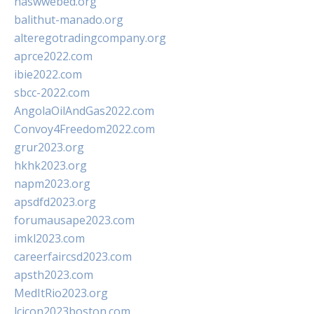
naswwebed.org
balithut-manado.org
alteregotradingcompany.org
aprce2022.com
ibie2022.com
sbcc-2022.com
AngolaOilAndGas2022.com
Convoy4Freedom2022.com
grur2023.org
hkhk2023.org
napm2023.org
apsdfd2023.org
forumausape2023.com
imkl2023.com
careerfaircsd2023.com
apsth2023.com
MedItRio2023.org
lcicon2023boston.com