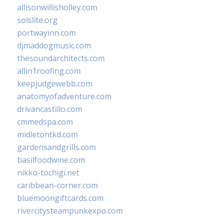
allisonwillisholley.com
solslite.org
portwayinn.com
djmaddogmusic.com
thesoundarchitects.com
allin1roofing.com
keepjudgewebb.com
anatomyofadventure.com
drivancastillo.com
cmmedspa.com
midletontkd.com
gardensandgrills.com
basilfoodwine.com
nikko-tochigi.net
caribbean-corner.com
bluemoongiftcards.com
rivercitysteampunkexpo.com