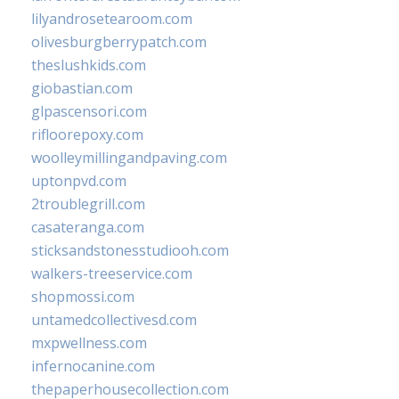
lilyandrosetearoom.com
olivesburgberrypatch.com
theslushkids.com
giobastian.com
glpascensori.com
rifloorepoxy.com
woolleymillingandpaving.com
uptonpvd.com
2troublegrill.com
casateranga.com
sticksandstonesstudiooh.com
walkers-treeservice.com
shopmossi.com
untamedcollectivesd.com
mxpwellness.com
infernocanine.com
thepaperhousecollection.com