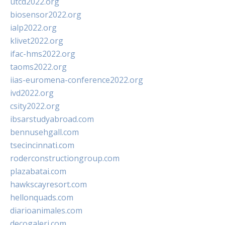
utcd2022.org
biosensor2022.org
ialp2022.org
klivet2022.org
ifac-hms2022.org
taoms2022.org
iias-euromena-conference2022.org
ivd2022.org
csity2022.org
ibsarstudyabroad.com
bennusehgall.com
tsecincinnati.com
roderconstructiongroup.com
plazabatai.com
hawkscayresort.com
hellonquads.com
diarioanimales.com
decogaleri.com