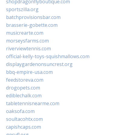
shopdragonflyboutique.com
sportszilla.org
batchprovisionsbar.com
brasserie-gobette.com
musicrearte.com
morseysfarms.com
riverviewtennis.com
official-kelly-toys-squishmallows.com
displaygardenonsuncrest.org
bbq-empire-usa.com
feedstoreva.com
drogopets.com
ediblechalk.com
tabletennisnearme.com
oaksofa.com
soultacohtx.com
capishcaps.com
gpsyfl.org