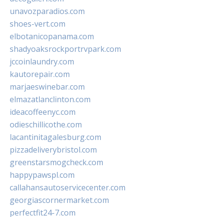
unavozparadios.com
shoes-vert.com
elbotanicopanama.com
shadyoaksrockportrvpark.com
jccoinlaundry.com
kautorepair.com
marjaeswinebar.com
elmazatlanclinton.com
ideacoffeenyc.com
odieschillicothe.com
lacantinitagalesburg.com
pizzadeliverybristol.com
greenstarsmogcheck.com
happypawspl.com
callahansautoservicecenter.com
georgiascornermarket.com
perfectfit24-7.com