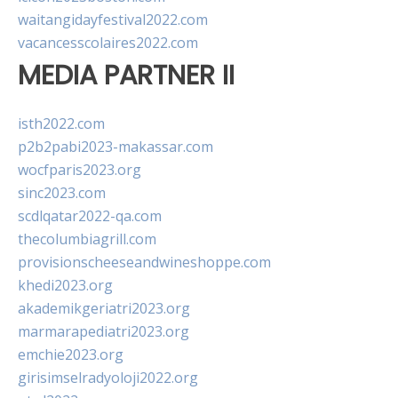
waitangidayfestival2022.com
vacancesscolaires2022.com
MEDIA PARTNER II
isth2022.com
p2b2pabi2023-makassar.com
wocfparis2023.org
sinc2023.com
scdlqatar2022-qa.com
thecolumbiagrill.com
provisionscheeseandwineshoppe.com
khedi2023.org
akademikgeriatri2023.org
marmarapediatri2023.org
emchie2023.org
girisimselradyoloji2022.org