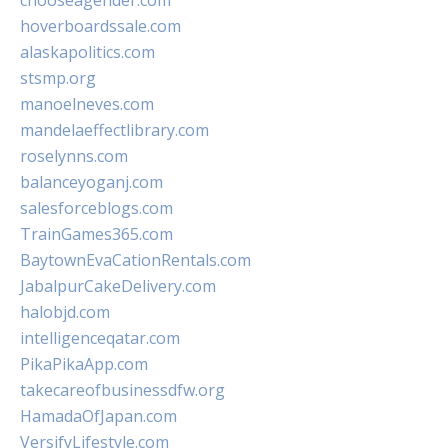
chooseagender.com
hoverboardssale.com
alaskapolitics.com
stsmp.org
manoelneves.com
mandelaeffectlibrary.com
roselynns.com
balanceyoganj.com
salesforceblogs.com
TrainGames365.com
BaytownEvaCationRentals.com
JabalpurCakeDelivery.com
halobjd.com
intelligenceqatar.com
PikaPikaApp.com
takecareofbusinessdfw.org
HamadaOfJapan.com
VersifyLifestyle.com