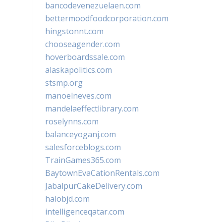
bancodevenezuelaen.com
bettermoodfoodcorporation.com
hingstonnt.com
chooseagender.com
hoverboardssale.com
alaskapolitics.com
stsmp.org
manoelneves.com
mandelaeffectlibrary.com
roselynns.com
balanceyoganj.com
salesforceblogs.com
TrainGames365.com
BaytownEvaCationRentals.com
JabalpurCakeDelivery.com
halobjd.com
intelligenceqatar.com