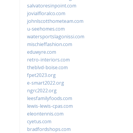
salvatoresinpoint.com
jovialfloralco.com
johnlscotthometeam.com
u-seehomes.com
watersportslagonissi.com
mischieffashion.com
eduwyre.com
retro-interiors.com
theblvd-boise.com
fpet2023.org
e-smart2022.org
ngrc2022.org
leesfamilyfoods.com
lewis-lewis-cpas.com
eleontennis.com
cyetus.com
bradfordshops.com