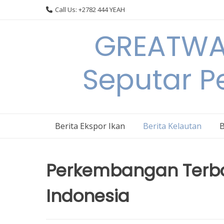
Skip
Call Us: +2782 444 YEAH
to
content
GREATWAL
Seputar Pe
Berita Ekspor Ikan
Berita Kelautan
B
Perkembangan Terbar
Indonesia