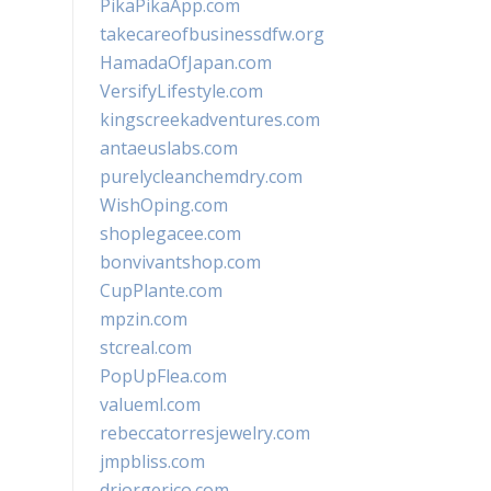
PikaPikaApp.com
takecareofbusinessdfw.org
HamadaOfJapan.com
VersifyLifestyle.com
kingscreekadventures.com
antaeuslabs.com
purelycleanchemdry.com
WishOping.com
shoplegacee.com
bonvivantshop.com
CupPlante.com
mpzin.com
stcreal.com
PopUpFlea.com
valueml.com
rebeccatorresjewelry.com
jmpbliss.com
drjorgerico.com