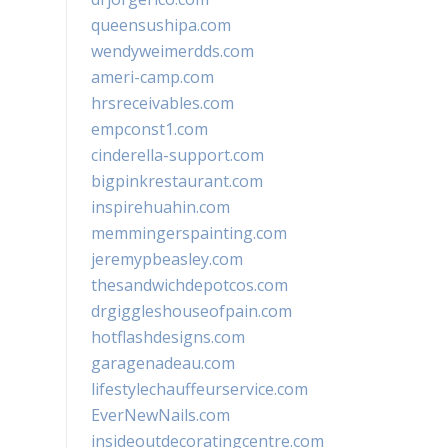
queensushipa.com
wendyweimerdds.com
ameri-camp.com
hrsreceivables.com
empconst1.com
cinderella-support.com
bigpinkrestaurant.com
inspirehuahin.com
memmingerspainting.com
jeremypbeasley.com
thesandwichdepotcos.com
drgiggleshouseofpain.com
hotflashdesigns.com
garagenadeau.com
lifestylechauffeurservice.com
EverNewNails.com
insideoutdecoratingcentre.com