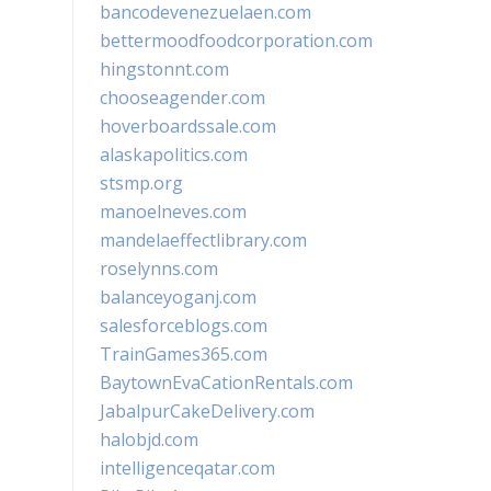
bancodevenezuelaen.com
bettermoodfoodcorporation.com
hingstonnt.com
chooseagender.com
hoverboardssale.com
alaskapolitics.com
stsmp.org
manoelneves.com
mandelaeffectlibrary.com
roselynns.com
balanceyoganj.com
salesforceblogs.com
TrainGames365.com
BaytownEvaCationRentals.com
JabalpurCakeDelivery.com
halobjd.com
intelligenceqatar.com