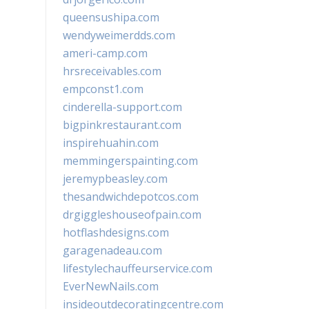
queensushipa.com
wendyweimerdds.com
ameri-camp.com
hrsreceivables.com
empconst1.com
cinderella-support.com
bigpinkrestaurant.com
inspirehuahin.com
memmingerspainting.com
jeremypbeasley.com
thesandwichdepotcos.com
drgiggleshouseofpain.com
hotflashdesigns.com
garagenadeau.com
lifestylechauffeurservice.com
EverNewNails.com
insideoutdecoratingcentre.com