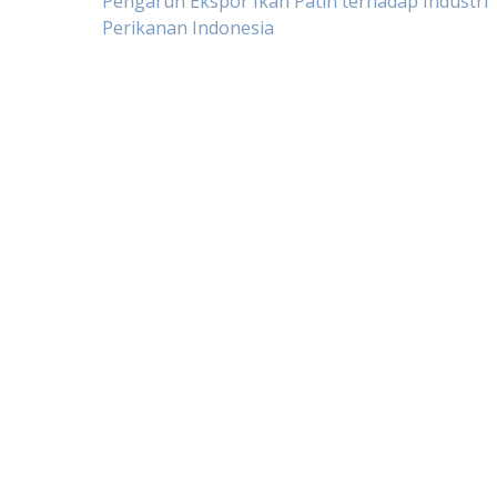
Post
Pengaruh Ekspor Ikan Patin terhadap Industri
Perikanan Indonesia
navigation