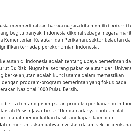
nesia memperlihatkan bahwa negara kita memiliki potensi 
ang begitu banyak, Indonesia dikenal sebagai negara mari
a Kementerian Kelautan dan Perikanan, sektor kelautan d
ignifikan terhadap perekonomian Indonesia.
 kelautan di Indonesia adalah tentang upaya pemerintah d
ut Dr. Rizki Nugraha, seorang pakar kelautan dari Univers
ng berkelanjutan adalah kunci utama dalam memastikan
jalan dengan program-program pemerintah yang fokus pada
Gerakan Nasional 1000 Pulau Bersih.
p berita tentang peningkatan produksi perikanan di Indone
aerah Pesisir Jawa Timur, “Dengan adanya bantuan alat
kami dapat meningkatkan hasil tangkapan kami dan
al ini menunjukkan bahwa investasi dalam sektor perikan