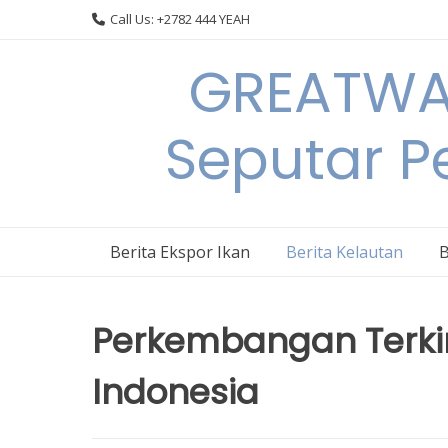
Skip
Call Us: +2782 444 YEAH
to
content
GREATWAL
Seputar Pe
Berita Ekspor Ikan
Berita Kelautan
B
Perkembangan Terkini
Indonesia