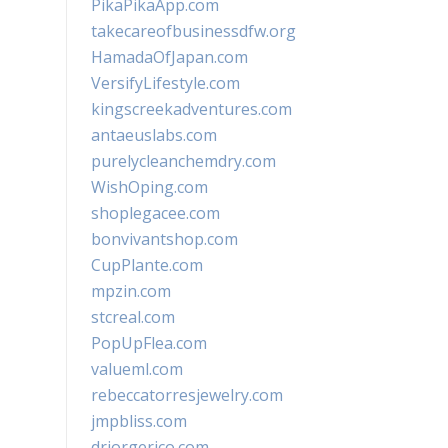
PikaPikaApp.com
takecareofbusinessdfw.org
HamadaOfJapan.com
VersifyLifestyle.com
kingscreekadventures.com
antaeuslabs.com
purelycleanchemdry.com
WishOping.com
shoplegacee.com
bonvivantshop.com
CupPlante.com
mpzin.com
stcreal.com
PopUpFlea.com
valueml.com
rebeccatorresjewelry.com
jmpbliss.com
drjorgerico.com