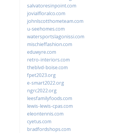
salvatoresinpoint.com
jovialfloralco.com
johnlscotthometeam.com
u-seehomes.com
watersportslagonissi.com
mischieffashion.com
eduwyre.com
retro-interiors.com
theblvd-boise.com
fpet2023.org
e-smart2022.org
ngrc2022.org
leesfamilyfoods.com
lewis-lewis-cpas.com
eleontennis.com
cyetus.com
bradfordshops.com