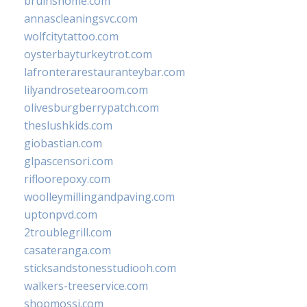
bruinshome.com
annascleaningsvc.com
wolfcitytattoo.com
oysterbayturkeytrot.com
lafronterarestauranteybar.com
lilyandrosetearoom.com
olivesburgberrypatch.com
theslushkids.com
giobastian.com
glpascensori.com
rifloorepoxy.com
woolleymillingandpaving.com
uptonpvd.com
2troublegrill.com
casateranga.com
sticksandstonesstudiooh.com
walkers-treeservice.com
shopmossi.com