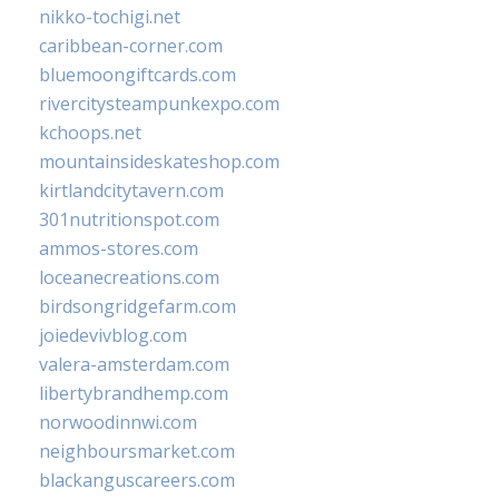
nikko-tochigi.net
caribbean-corner.com
bluemoongiftcards.com
rivercitysteampunkexpo.com
kchoops.net
mountainsideskateshop.com
kirtlandcitytavern.com
301nutritionspot.com
ammos-stores.com
loceanecreations.com
birdsongridgefarm.com
joiedevivblog.com
valera-amsterdam.com
libertybrandhemp.com
norwoodinnwi.com
neighboursmarket.com
blackanguscareers.com