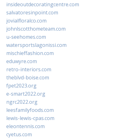
insideoutdecoratingcentre.com
salvatoresinpoint.com
jovialfloralco.com
johnlscotthometeam.com
u-seehomes.com
watersportslagonissi.com
mischieffashion.com
eduwyre.com
retro-interiors.com
theblvd-boise.com
fpet2023.org
e-smart2022.org
ngrc2022.org
leesfamilyfoods.com
lewis-lewis-cpas.com
eleontennis.com
cyetus.com