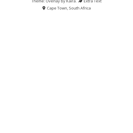
Theme: Overlay by
Kaira
.
Extra Text
Cape Town, South Africa