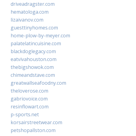
driveadragster.com
hematologa.com
lizaivanov.com
guesttinyhomes.com
home-plow-by-meyer.com
palatelatincuisine.com
blackdoglegacy.com
eatvivahouston.com
thebigshowok.com
chimeandstave.com
greatwallseafoodny.com
theloverose.com
gabriovoice.com
resinflowart.com
p-sports.net
korsairstreetwear.com
petshopallston.com