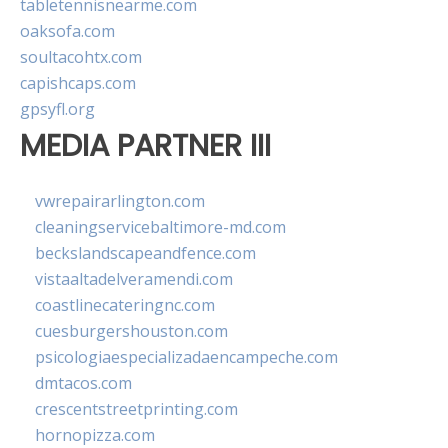
tabletennisnearme.com
oaksofa.com
soultacohtx.com
capishcaps.com
gpsyfl.org
MEDIA PARTNER III
vwrepairarlington.com
cleaningservicebaltimore-md.com
beckslandscapeandfence.com
vistaaltadelveramendi.com
coastlinecateringnc.com
cuesburgershouston.com
psicologiaespecializadaencampeche.com
dmtacos.com
crescentstreetprinting.com
hornopizza.com