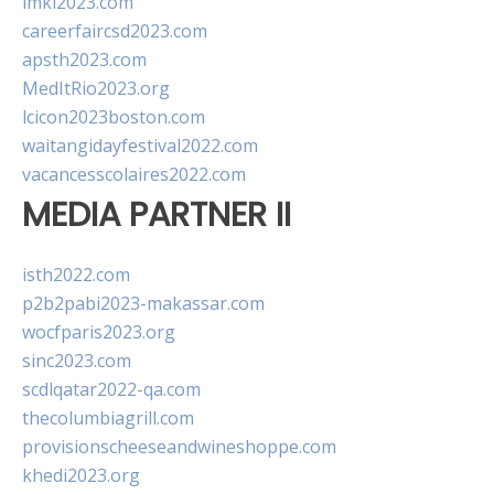
imkl2023.com
careerfaircsd2023.com
apsth2023.com
MedItRio2023.org
lcicon2023boston.com
waitangidayfestival2022.com
vacancesscolaires2022.com
MEDIA PARTNER II
isth2022.com
p2b2pabi2023-makassar.com
wocfparis2023.org
sinc2023.com
scdlqatar2022-qa.com
thecolumbiagrill.com
provisionscheeseandwineshoppe.com
khedi2023.org