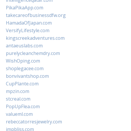
intelligenceqatar.com
PikaPikaApp.com
takecareofbusinessdfw.org
HamadaOfJapan.com
VersifyLifestyle.com
kingscreekadventures.com
antaeuslabs.com
purelycleanchemdry.com
WishOping.com
shoplegacee.com
bonvivantshop.com
CupPlante.com
mpzin.com
stcreal.com
PopUpFlea.com
valueml.com
rebeccatorresjewelry.com
jmpbliss.com