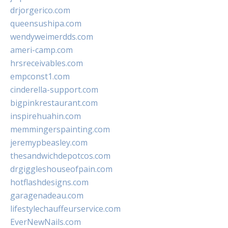
drjorgerico.com
queensushipa.com
wendyweimerdds.com
ameri-camp.com
hrsreceivables.com
empconst1.com
cinderella-support.com
bigpinkrestaurant.com
inspirehuahin.com
memmingerspainting.com
jeremypbeasley.com
thesandwichdepotcos.com
drgiggleshouseofpain.com
hotflashdesigns.com
garagenadeau.com
lifestylechauffeurservice.com
EverNewNails.com