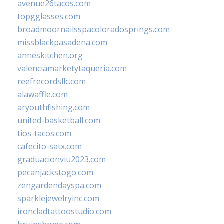
avenue26tacos.com
topgglasses.com
broadmoornailsspacoloradosprings.com
missblackpasadena.com
anneskitchen.org
valenciamarketytaqueria.com
reefrecordsllc.com
alawaffle.com
aryouthfishing.com
united-basketball.com
tios-tacos.com
cafecito-satx.com
graduacionviu2023.com
pecanjackstogo.com
zengardendayspa.com
sparklejewelryinc.com
ironcladtattoostudio.com