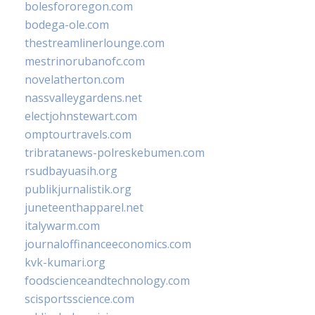
bolesfororegon.com
bodega-ole.com
thestreamlinerlounge.com
mestrinorubanofc.com
novelatherton.com
nassvalleygardens.net
electjohnstewart.com
omptourtravels.com
tribratanews-polreskebumen.com
rsudbayuasih.org
publikjurnalistik.org
juneteenthapparel.net
italywarm.com
journaloffinanceeconomics.com
kvk-kumari.org
foodscienceandtechnology.com
scisportsscience.com