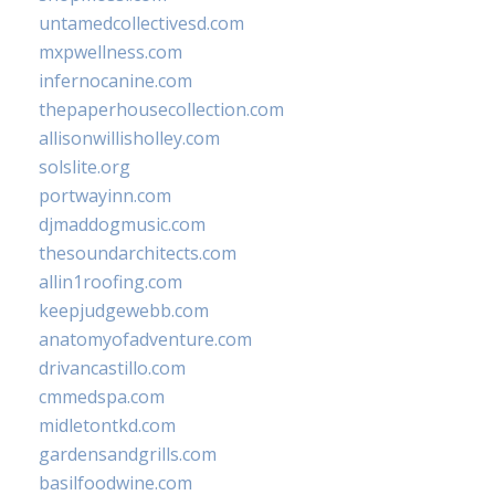
untamedcollectivesd.com
mxpwellness.com
infernocanine.com
thepaperhousecollection.com
allisonwillisholley.com
solslite.org
portwayinn.com
djmaddogmusic.com
thesoundarchitects.com
allin1roofing.com
keepjudgewebb.com
anatomyofadventure.com
drivancastillo.com
cmmedspa.com
midletontkd.com
gardensandgrills.com
basilfoodwine.com