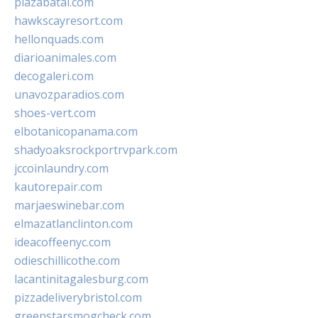
plazabatai.com
hawkscayresort.com
hellonquads.com
diarioanimales.com
decogaleri.com
unavozparadios.com
shoes-vert.com
elbotanicopanama.com
shadyoaksrockportrvpark.com
jccoinlaundry.com
kautorepair.com
marjaeswinebar.com
elmazatlanclinton.com
ideacoffeenyc.com
odieschillicothe.com
lacantinitagalesburg.com
pizzadeliverybristol.com
greenstarsmogcheck.com