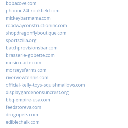
bobacove.com
phoone24brookfield.com
mickeybarmama.com
roadwayconstructioninc.com
shopdragonflyboutique.com
sportszilla.org
batchprovisionsbar.com
brasserie-gobette.com
musicrearte.com
morseysfarms.com
riverviewtennis.com
official-kelly-toys-squishmallows.com
displaygardenonsuncrest.org
bbq-empire-usa.com
feedstoreva.com
drogopets.com
ediblechalk.com