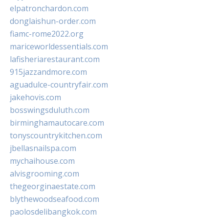
elpatronchardon.com
donglaishun-order.com
fiamc-rome2022.org
mariceworldessentials.com
lafisheriarestaurant.com
915jazzandmore.com
aguadulce-countryfair.com
jakehovis.com
bosswingsduluth.com
birminghamautocare.com
tonyscountrykitchen.com
jbellasnailspa.com
mychaihouse.com
alvisgrooming.com
thegeorginaestate.com
blythewoodseafood.com
paolosdelibangkok.com