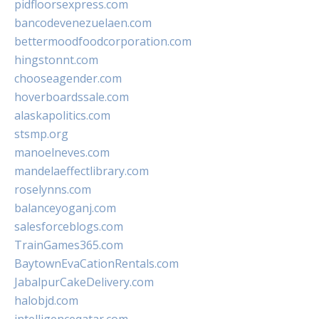
pidfloorsexpress.com
bancodevenezuelaen.com
bettermoodfoodcorporation.com
hingstonnt.com
chooseagender.com
hoverboardssale.com
alaskapolitics.com
stsmp.org
manoelneves.com
mandelaeffectlibrary.com
roselynns.com
balanceyoganj.com
salesforceblogs.com
TrainGames365.com
BaytownEvaCationRentals.com
JabalpurCakeDelivery.com
halobjd.com