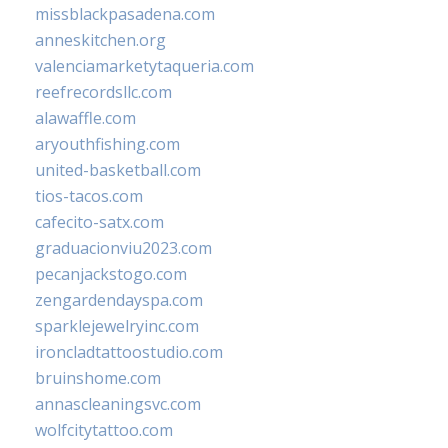
missblackpasadena.com
anneskitchen.org
valenciamarketytaqueria.com
reefrecordsllc.com
alawaffle.com
aryouthfishing.com
united-basketball.com
tios-tacos.com
cafecito-satx.com
graduacionviu2023.com
pecanjackstogo.com
zengardendayspa.com
sparklejewelryinc.com
ironcladtattoostudio.com
bruinshome.com
annascleaningsvc.com
wolfcitytattoo.com