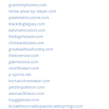
guesttinyhomes.com
home-plow-by-meyer.com
palatelatincuisine.com
blackdoglegacy.com
eatvivahouston.com
thebigshowok.com
chimeandstave.com
greatwallseafoodny.com
theloverose.com
gabriovoice.com
resinflowart.com
p-sports.net
korsairstreetwear.com
petshopallston.com
avenue26tacos.com
topgglasses.com
broadmoornailsspacoloradosprings.com