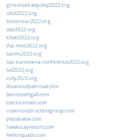
girisimselradyoloji2022.org
utcd2022.org
biosensor2022.org
ialp2022.org
klivet2022.org
ifac-hms2022.org
taoms2022.org
iias-euromena-conference2022.org
ivd2022.org
csity2022.org
ibsarstudyabroad.com
bennusehgall.com
tsecincinnati.com
roderconstructiongroup.com
plazabatai.com
hawkscayresort.com
hellonquads.com