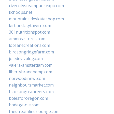
rivercitysteampunkexpo.com
kchoops.net
mountainsideskateshop.com
kirtlandcitytavern.com
301nutritionspot.com
ammos-stores.com
loceanecreations.com
birdsongridgefarm.com
joiedevivblog.com
valera-amsterdam.com
libertybrandhemp.com
norwoodinnwi.com
neighboursmarket.com
blackanguscareers.com
bolesfororegon.com
bodega-ole.com
thestreamlinerlounge.com