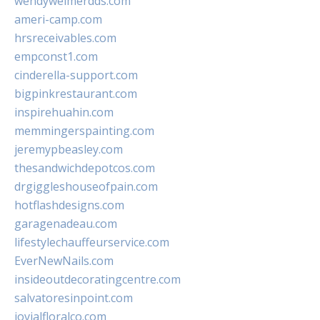
wendyweimerdds.com
ameri-camp.com
hrsreceivables.com
empconst1.com
cinderella-support.com
bigpinkrestaurant.com
inspirehuahin.com
memmingerspainting.com
jeremypbeasley.com
thesandwichdepotcos.com
drgiggleshouseofpain.com
hotflashdesigns.com
garagenadeau.com
lifestylechauffeurservice.com
EverNewNails.com
insideoutdecoratingcentre.com
salvatoresinpoint.com
jovialfloralco.com