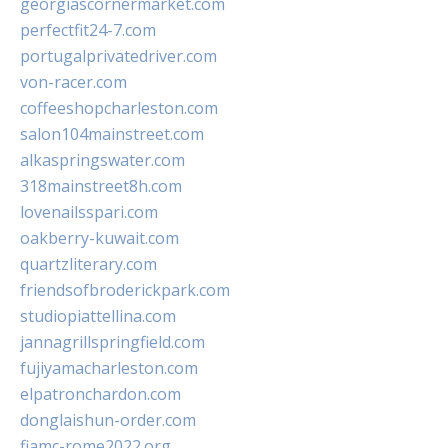
georgiascornermarket.com
perfectfit24-7.com
portugalprivatedriver.com
von-racer.com
coffeeshopcharleston.com
salon104mainstreet.com
alkaspringswater.com
318mainstreet8h.com
lovenailsspari.com
oakberry-kuwait.com
quartzliterary.com
friendsofbroderickpark.com
studiopiattellina.com
jannagrillspringfield.com
fujiyamacharleston.com
elpatronchardon.com
donglaishun-order.com
fiamc-rome2022.org