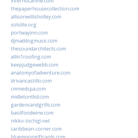
infernocanine.com
thepaperhousecollection.com
allisonwillisholley.com
solslite.org
portwayinn.com
djmaddogmusic.com
thesoundarchitects.com
allin1roofing.com
keepjudgewebb.com
anatomyofadventure.com
drivancastillo.com
cmmedspa.com
midletontkd.com
gardensandgrills.com
basilfoodwine.com
nikko-tochigi.net
caribbean-corner.com
bluemoongiftcards.com