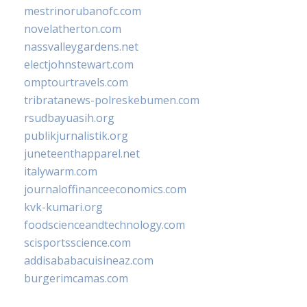
mestrinorubanofc.com
novelatherton.com
nassvalleygardens.net
electjohnstewart.com
omptourtravels.com
tribratanews-polreskebumen.com
rsudbayuasih.org
publikjurnalistik.org
juneteenthapparel.net
italywarm.com
journaloffinanceeconomics.com
kvk-kumari.org
foodscienceandtechnology.com
scisportsscience.com
addisababacuisineaz.com
burgerimcamas.com