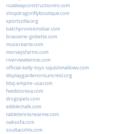
roadwayconstructioninc.com
shopdragonflyboutique.com
sportszilla.org
batchprovisionsbar.com
brasserie-gobette.com
musicrearte.com
morseysfarms.com
riverviewtennis.com
official-kelly-toys-squishmallows.com
displaygardenonsuncrest.org
bbq-empire-usa.com
feedstoreva.com
drogopets.com
ediblechalk.com
tabletennisnearme.com
oaksofa.com
soultacohtx.com