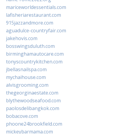
mariceworldessentials.com
lafisheriarestaurant.com
915jazzandmore.com
aguadulce-countryfair.com
jakehovis.com
bosswingsduluth.com
birminghamautocare.com
tonyscountrykitchen.com
jbellasnailspa.com
mychaihouse.com
alvisgrooming.com
thegeorginaestate.com
blythewoodseafood.com
paolosdelibangkok.com
bobacove.com
phoone24brookfield.com
mickeybarmama.com