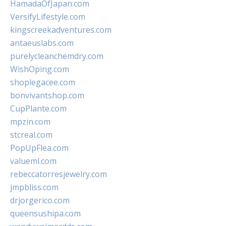
HamadaOfJapan.com
VersifyLifestyle.com
kingscreekadventures.com
antaeuslabs.com
purelycleanchemdry.com
WishOping.com
shoplegacee.com
bonvivantshop.com
CupPlante.com
mpzin.com
stcreal.com
PopUpFlea.com
valueml.com
rebeccatorresjewelry.com
jmpbliss.com
drjorgerico.com
queensushipa.com