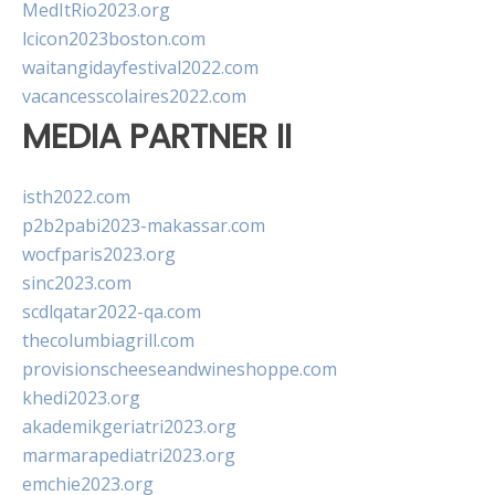
MedItRio2023.org
lcicon2023boston.com
waitangidayfestival2022.com
vacancesscolaires2022.com
MEDIA PARTNER II
isth2022.com
p2b2pabi2023-makassar.com
wocfparis2023.org
sinc2023.com
scdlqatar2022-qa.com
thecolumbiagrill.com
provisionscheeseandwineshoppe.com
khedi2023.org
akademikgeriatri2023.org
marmarapediatri2023.org
emchie2023.org