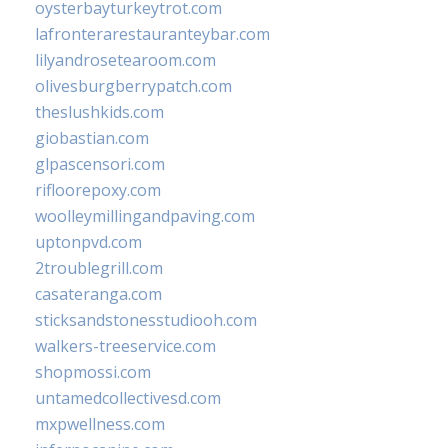
oysterbayturkeytrot.com
lafronterarestauranteybar.com
lilyandrosetearoom.com
olivesburgberrypatch.com
theslushkids.com
giobastian.com
glpascensori.com
rifloorepoxy.com
woolleymillingandpaving.com
uptonpvd.com
2troublegrill.com
casateranga.com
sticksandstonesstudiooh.com
walkers-treeservice.com
shopmossi.com
untamedcollectivesd.com
mxpwellness.com