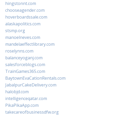
hingstonnt.com
chooseagender.com
hoverboardssale.com
alaskapolitics.com
stsmp.org
manoelneves.com
mandelaeffectlibrary.com
roselynns.com
balanceyoganj.com
salesforceblogs.com
TrainGames365.com
BaytownEvaCationRentals.com
JabalpurCakeDelivery.com
halobjd.com
intelligenceqatar.com
PikaPikaApp.com
takecareofbusinessdfw.org