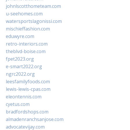
johnlscotthometeam.com
u-seehomes.com
watersportslagonissi.com
mischieffashion.com
eduwyre.com
retro-interiors.com
theblvd-boise.com
fpet2023.org
e-smart2022.org
ngrc2022.org
leesfamilyfoods.com
lewis-lewis-cpas.com
eleontennis.com
cyetus.com
bradfordshops.com
almadenranchsanjose.com
advocatevijay.com