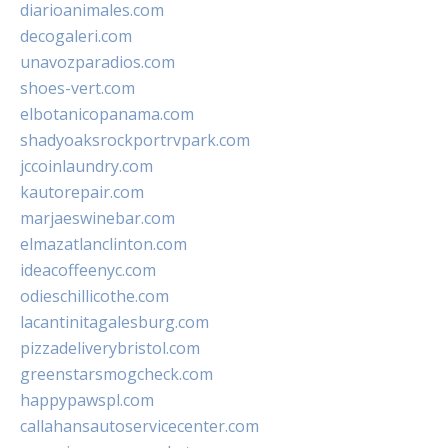
diarioanimales.com
decogaleri.com
unavozparadios.com
shoes-vert.com
elbotanicopanama.com
shadyoaksrockportrvpark.com
jccoinlaundry.com
kautorepair.com
marjaeswinebar.com
elmazatlanclinton.com
ideacoffeenyc.com
odieschillicothe.com
lacantinitagalesburg.com
pizzadeliverybristol.com
greenstarsmogcheck.com
happypawspl.com
callahansautoservicecenter.com