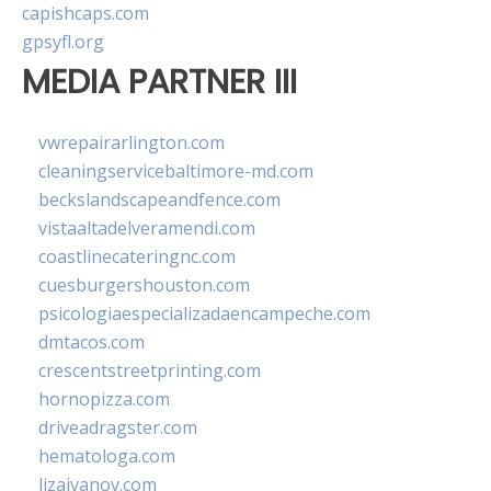
capishcaps.com
gpsyfl.org
MEDIA PARTNER III
vwrepairarlington.com
cleaningservicebaltimore-md.com
beckslandscapeandfence.com
vistaaltadelveramendi.com
coastlinecateringnc.com
cuesburgershouston.com
psicologiaespecializadaencampeche.com
dmtacos.com
crescentstreetprinting.com
hornopizza.com
driveadragster.com
hematologa.com
lizaivanov.com