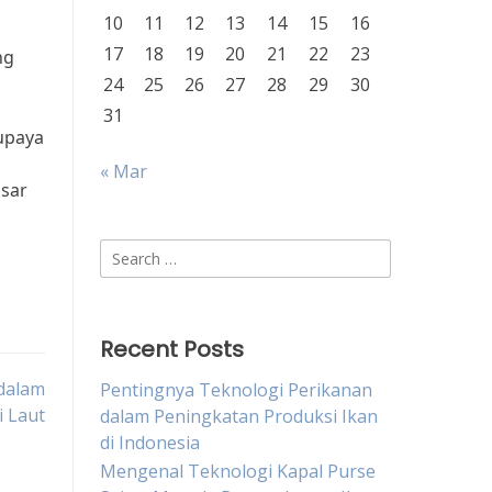
10
11
12
13
14
15
16
17
18
19
20
21
22
23
ng
24
25
26
27
28
29
30
31
upaya
« Mar
asar
Search
for:
Recent Posts
 dalam
Pentingnya Teknologi Perikanan
i Laut
dalam Peningkatan Produksi Ikan
di Indonesia
Mengenal Teknologi Kapal Purse