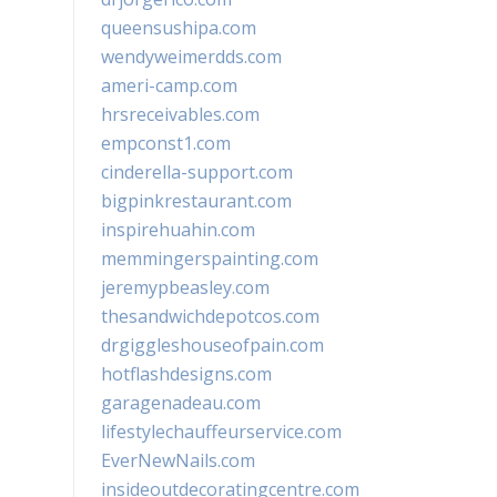
queensushipa.com
wendyweimerdds.com
ameri-camp.com
hrsreceivables.com
empconst1.com
cinderella-support.com
bigpinkrestaurant.com
inspirehuahin.com
memmingerspainting.com
jeremypbeasley.com
thesandwichdepotcos.com
drgiggleshouseofpain.com
hotflashdesigns.com
garagenadeau.com
lifestylechauffeurservice.com
EverNewNails.com
insideoutdecoratingcentre.com