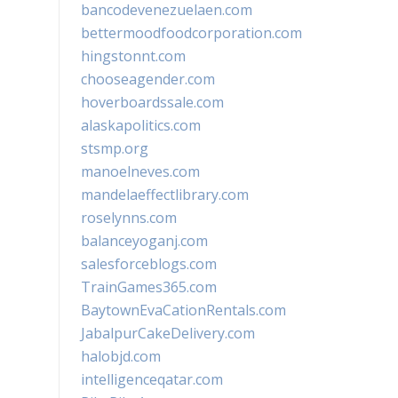
bancodevenezuelaen.com
bettermoodfoodcorporation.com
hingstonnt.com
chooseagender.com
hoverboardssale.com
alaskapolitics.com
stsmp.org
manoelneves.com
mandelaeffectlibrary.com
roselynns.com
balanceyoganj.com
salesforceblogs.com
TrainGames365.com
BaytownEvaCationRentals.com
JabalpurCakeDelivery.com
halobjd.com
intelligenceqatar.com