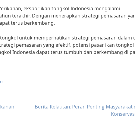
Perikanan, ekspor ikan tongkol Indonesia mengalami
tahun terakhir. Dengan menerapkan strategi pemasaran ya
 dapat terus berkembang.
 tongkol untuk memperhatikan strategi pemasaran dalam 
rategi pemasaran yang efektif, potensi pasar ikan tongkol
ngkol Indonesia dapat terus tumbuh dan berkembang di p
ol
ikanan
Berita Kelautan: Peran Penting Masyarakat
Konservas