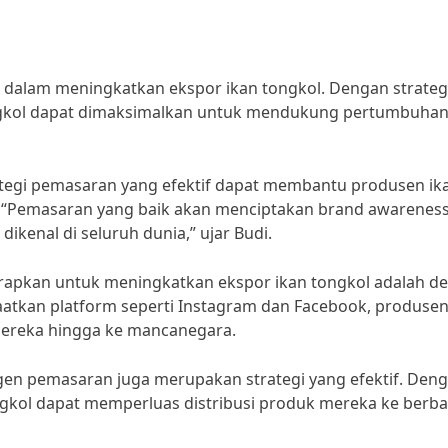
dalam meningkatkan ekspor ikan tongkol. Dengan strateg
ongkol dapat dimaksimalkan untuk mendukung pertumbuha
ategi pemasaran yang efektif dapat membantu produsen ik
. “Pemasaran yang baik akan menciptakan brand awarenes
ikenal di seluruh dunia,” ujar Budi.
terapkan untuk meningkatkan ekspor ikan tongkol adalah d
tkan platform seperti Instagram dan Facebook, produsen
ereka hingga ke mancanegara.
 agen pemasaran juga merupakan strategi yang efektif. Den
ongkol dapat memperluas distribusi produk mereka ke berba