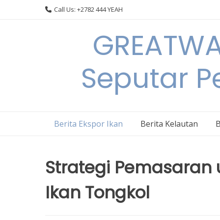
Skip
Call Us: +2782 444 YEAH
to
content
GREATWAL
Seputar Pe
Berita Ekspor Ikan
Berita Kelautan
B
Strategi Pemasaran 
Ikan Tongkol