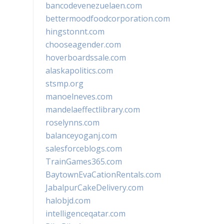
bancodevenezuelaen.com
bettermoodfoodcorporation.com
hingstonnt.com
chooseagender.com
hoverboardssale.com
alaskapolitics.com
stsmp.org
manoelneves.com
mandelaeffectlibrary.com
roselynns.com
balanceyoganj.com
salesforceblogs.com
TrainGames365.com
BaytownEvaCationRentals.com
JabalpurCakeDelivery.com
halobjd.com
intelligenceqatar.com