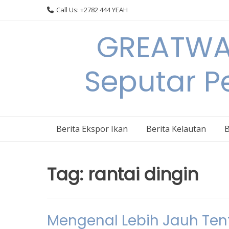
Skip
Call Us: +2782 444 YEAH
to
content
GREATWAL
Seputar Pe
Berita Ekspor Ikan
Berita Kelautan
B
Tag:
rantai dingin
Mengenal Lebih Jauh Tent