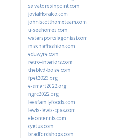
salvatoresinpoint.com
jovialfloralco.com
johnlscotthometeam.com
u-seehomes.com
watersportslagonissi.com
mischieffashion.com
eduwyre.com
retro-interiors.com
theblvd-boise.com
fpet2023.org
e-smart2022.org
ngrc2022.org
leesfamilyfoods.com
lewis-lewis-cpas.com
eleontennis.com
cyetus.com
bradfordshops.com