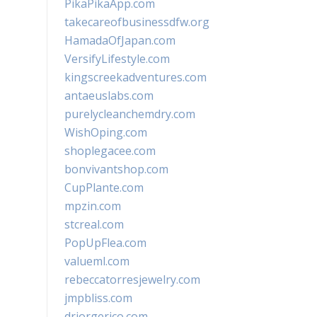
PikaPikaApp.com
takecareofbusinessdfw.org
HamadaOfJapan.com
VersifyLifestyle.com
kingscreekadventures.com
antaeuslabs.com
purelycleanchemdry.com
WishOping.com
shoplegacee.com
bonvivantshop.com
CupPlante.com
mpzin.com
stcreal.com
PopUpFlea.com
valueml.com
rebeccatorresjewelry.com
jmpbliss.com
drjorgerico.com