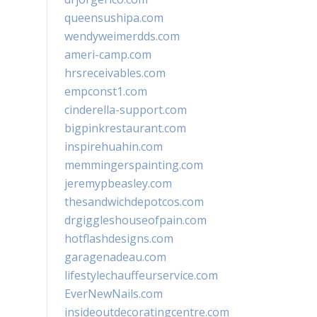
queensushipa.com
wendyweimerdds.com
ameri-camp.com
hrsreceivables.com
empconst1.com
cinderella-support.com
bigpinkrestaurant.com
inspirehuahin.com
memmingerspainting.com
jeremypbeasley.com
thesandwichdepotcos.com
drgiggleshouseofpain.com
hotflashdesigns.com
garagenadeau.com
lifestylechauffeurservice.com
EverNewNails.com
insideoutdecoratingcentre.com