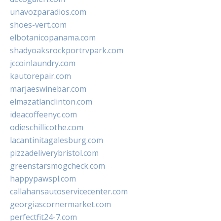
unavozparadios.com
shoes-vert.com
elbotanicopanama.com
shadyoaksrockportrvpark.com
jccoinlaundry.com
kautorepair.com
marjaeswinebar.com
elmazatlanclinton.com
ideacoffeenyc.com
odieschillicothe.com
lacantinitagalesburg.com
pizzadeliverybristol.com
greenstarsmogcheck.com
happypawspl.com
callahansautoservicecenter.com
georgiascornermarket.com
perfectfit24-7.com