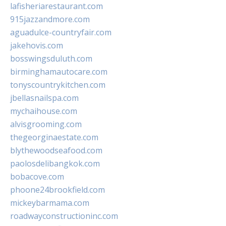
lafisheriarestaurant.com
915jazzandmore.com
aguadulce-countryfair.com
jakehovis.com
bosswingsduluth.com
birminghamautocare.com
tonyscountrykitchen.com
jbellasnailspa.com
mychaihouse.com
alvisgrooming.com
thegeorginaestate.com
blythewoodseafood.com
paolosdelibangkok.com
bobacove.com
phoone24brookfield.com
mickeybarmama.com
roadwayconstructioninc.com