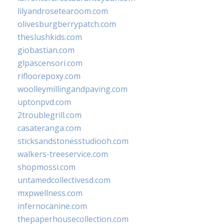
lilyandrosetearoom.com
olivesburgberrypatch.com
theslushkids.com
giobastian.com
glpascensori.com
rifloorepoxy.com
woolleymillingandpaving.com
uptonpvd.com
2troublegrill.com
casateranga.com
sticksandstonesstudiooh.com
walkers-treeservice.com
shopmossi.com
untamedcollectivesd.com
mxpwellness.com
infernocanine.com
thepaperhousecollection.com