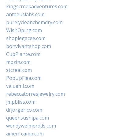
kingscreekadventures.com
antaeuslabs.com
purelycleanchemdry.com
WishOping.com
shoplegacee.com
bonvivantshop.com
CupPlante.com
mpzin.com
stcreal.com
PopUpFlea.com
valueml.com
rebeccatorresjewelry.com
jmpbliss.com
drjorgerico.com
queensushipa.com
wendyweimerdds.com
ameri-camp.com