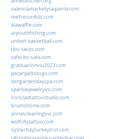
anneskitchen.org
valenciamarketytaqueria.com
reefrecordsllc.com
alawaffle.com
aryouthfishing.com
united-basketball.com
tios-tacos.com
cafecito-satx.com
graduacionviu2023.com
pecanjackstogo.com
zengardendayspa.com
sparklejewelryinc.com
ironcladtattoostudio.com
bruinshome.com
annascleaningsvc.com
wolfcitytattoo.com
oysterbayturkeytrot.com
lafronterarestauranteybar.com