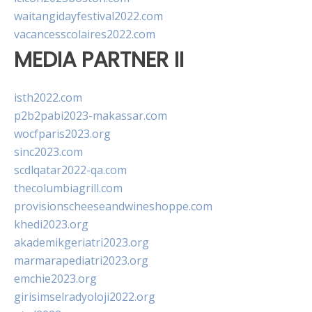
waitangidayfestival2022.com
vacancesscolaires2022.com
MEDIA PARTNER II
isth2022.com
p2b2pabi2023-makassar.com
wocfparis2023.org
sinc2023.com
scdlqatar2022-qa.com
thecolumbiagrill.com
provisionscheeseandwineshoppe.com
khedi2023.org
akademikgeriatri2023.org
marmarapediatri2023.org
emchie2023.org
girisimselradyoloji2022.org