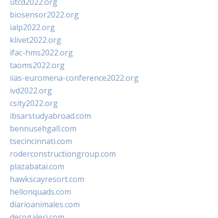
utcd2022.org
biosensor2022.org
ialp2022.org
klivet2022.org
ifac-hms2022.org
taoms2022.org
iias-euromena-conference2022.org
ivd2022.org
csity2022.org
ibsarstudyabroad.com
bennusehgall.com
tsecincinnati.com
roderconstructiongroup.com
plazabatai.com
hawkscayresort.com
hellonquads.com
diarioanimales.com
decogaleri.com