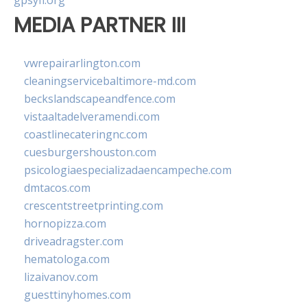
gpsyfl.org
MEDIA PARTNER III
vwrepairarlington.com
cleaningservicebaltimore-md.com
beckslandscapeandfence.com
vistaaltadelveramendi.com
coastlinecateringnc.com
cuesburgershouston.com
psicologiaespecializadaencampeche.com
dmtacos.com
crescentstreetprinting.com
hornopizza.com
driveadragster.com
hematologa.com
lizaivanov.com
guesttinyhomes.com