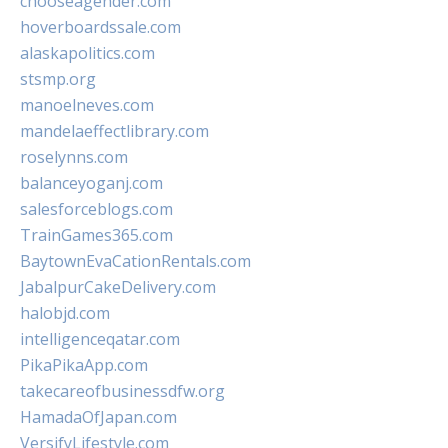
chooseagender.com
hoverboardssale.com
alaskapolitics.com
stsmp.org
manoelneves.com
mandelaeffectlibrary.com
roselynns.com
balanceyoganj.com
salesforceblogs.com
TrainGames365.com
BaytownEvaCationRentals.com
JabalpurCakeDelivery.com
halobjd.com
intelligenceqatar.com
PikaPikaApp.com
takecareofbusinessdfw.org
HamadaOfJapan.com
VersifyLifestyle.com