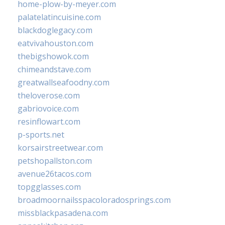
home-plow-by-meyer.com
palatelatincuisine.com
blackdoglegacy.com
eatvivahouston.com
thebigshowok.com
chimeandstave.com
greatwallseafoodny.com
theloverose.com
gabriovoice.com
resinflowart.com
p-sports.net
korsairstreetwear.com
petshopallston.com
avenue26tacos.com
topgglasses.com
broadmoornailsspacoloradosprings.com
missblackpasadena.com