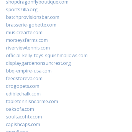
shopdragonflyboutique.com
sportszilla.org
batchprovisionsbar.com
brasserie-gobette.com
musicrearte.com
morseysfarms.com
riverviewtennis.com
official-kelly-toys-squishmallows.com
displaygardenonsuncrest.org
bbq-empire-usa.com
feedstoreva.com
drogopets.com
ediblechalk.com
tabletennisnearme.com
oaksofa.com
soultacohtx.com
capishcaps.com