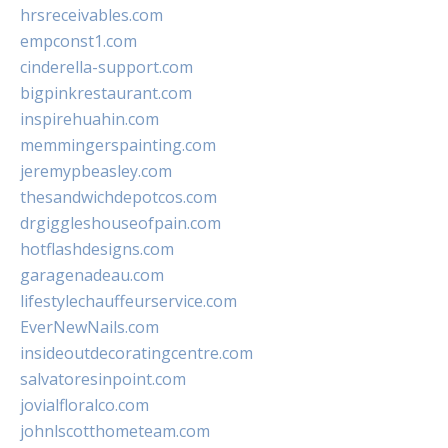
hrsreceivables.com
empconst1.com
cinderella-support.com
bigpinkrestaurant.com
inspirehuahin.com
memmingerspainting.com
jeremypbeasley.com
thesandwichdepotcos.com
drgiggleshouseofpain.com
hotflashdesigns.com
garagenadeau.com
lifestylechauffeurservice.com
EverNewNails.com
insideoutdecoratingcentre.com
salvatoresinpoint.com
jovialfloralco.com
johnlscotthometeam.com