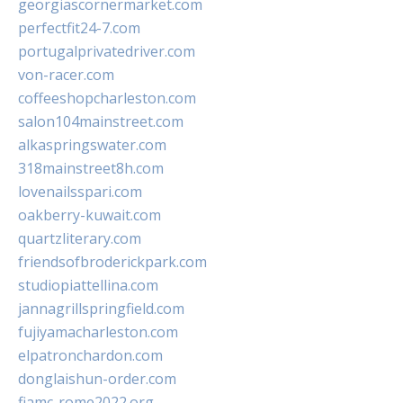
georgiascornermarket.com
perfectfit24-7.com
portugalprivatedriver.com
von-racer.com
coffeeshopcharleston.com
salon104mainstreet.com
alkaspringswater.com
318mainstreet8h.com
lovenailsspari.com
oakberry-kuwait.com
quartzliterary.com
friendsofbroderickpark.com
studiopiattellina.com
jannagrillspringfield.com
fujiyamacharleston.com
elpatronchardon.com
donglaishun-order.com
fiamc-rome2022.org