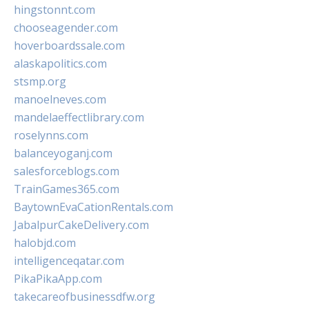
hingstonnt.com
chooseagender.com
hoverboardssale.com
alaskapolitics.com
stsmp.org
manoelneves.com
mandelaeffectlibrary.com
roselynns.com
balanceyoganj.com
salesforceblogs.com
TrainGames365.com
BaytownEvaCationRentals.com
JabalpurCakeDelivery.com
halobjd.com
intelligenceqatar.com
PikaPikaApp.com
takecareofbusinessdfw.org