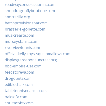
roadwayconstructioninc.com
shopdragonflyboutique.com
sportszilla.org
batchprovisionsbar.com
brasserie-gobette.com
musicrearte.com
morseysfarms.com
riverviewtennis.com
official-kelly-toys-squishmallows.com
displaygardenonsuncrest.org
bbq-empire-usa.com
feedstoreva.com
drogopets.com
ediblechalk.com
tabletennisnearme.com
oaksofa.com
soultacohtx.com