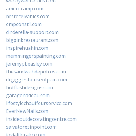
wendyweimerdds.com
ameri-camp.com
hrsreceivables.com
empconst1.com
cinderella-support.com
bigpinkrestaurant.com
inspirehuahin.com
memmingerspainting.com
jeremypbeasley.com
thesandwichdepotcos.com
drgiggleshouseofpain.com
hotflashdesigns.com
garagenadeau.com
lifestylechauffeurservice.com
EverNewNails.com
insideoutdecoratingcentre.com
salvatoresinpoint.com
jovialfloralco.com