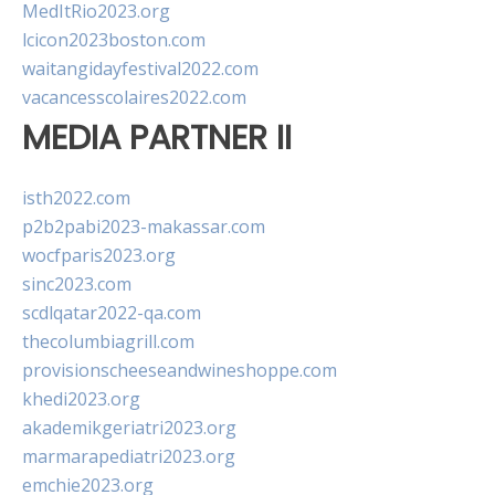
MedItRio2023.org
lcicon2023boston.com
waitangidayfestival2022.com
vacancesscolaires2022.com
MEDIA PARTNER II
isth2022.com
p2b2pabi2023-makassar.com
wocfparis2023.org
sinc2023.com
scdlqatar2022-qa.com
thecolumbiagrill.com
provisionscheeseandwineshoppe.com
khedi2023.org
akademikgeriatri2023.org
marmarapediatri2023.org
emchie2023.org