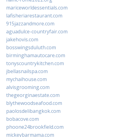
mariceworldessentials.com
lafisheriarestaurant.com
915jazzandmore.com
aguadulce-countryfair.com
jakehovis.com
bosswingsduluth.com
birminghamautocare.com
tonyscountrykitchen.com
jbellasnailspa.com
mychaihouse.com
alvisgrooming.com
thegeorginaestate.com
blythewoodseafood.com
paolosdelibangkok.com
bobacove.com
phoone24brookfield.com
mickeybarmama.com