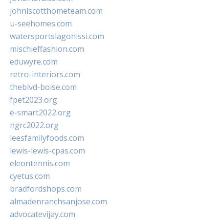
johnlscotthometeam.com
u-seehomes.com
watersportslagonissi.com
mischieffashion.com
eduwyre.com
retro-interiors.com
theblvd-boise.com
fpet2023.org
e-smart2022.org
ngrc2022.org
leesfamilyfoods.com
lewis-lewis-cpas.com
eleontennis.com
cyetus.com
bradfordshops.com
almadenranchsanjose.com
advocatevijay.com