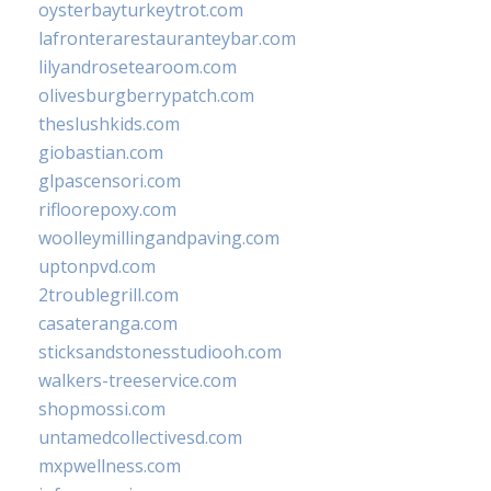
oysterbayturkeytrot.com
lafronterarestauranteybar.com
lilyandrosetearoom.com
olivesburgberrypatch.com
theslushkids.com
giobastian.com
glpascensori.com
rifloorepoxy.com
woolleymillingandpaving.com
uptonpvd.com
2troublegrill.com
casateranga.com
sticksandstonesstudiooh.com
walkers-treeservice.com
shopmossi.com
untamedcollectivesd.com
mxpwellness.com