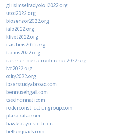
girisimselradyoloji2022.org
utcd2022.org
biosensor2022.org
ialp2022.org
klivet2022.org
ifac-hms2022.org
taoms2022.org
iias-euromena-conference2022.org
ivd2022.org
csity2022.org
ibsarstudyabroad.com
bennusehgall.com
tsecincinnati.com
roderconstructiongroup.com
plazabatai.com
hawkscayresort.com
hellonquads.com