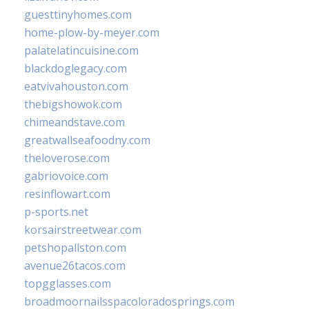
guesttinyhomes.com
home-plow-by-meyer.com
palatelatincuisine.com
blackdoglegacy.com
eatvivahouston.com
thebigshowok.com
chimeandstave.com
greatwallseafoodny.com
theloverose.com
gabriovoice.com
resinflowart.com
p-sports.net
korsairstreetwear.com
petshopallston.com
avenue26tacos.com
topgglasses.com
broadmoornailsspacoloradosprings.com