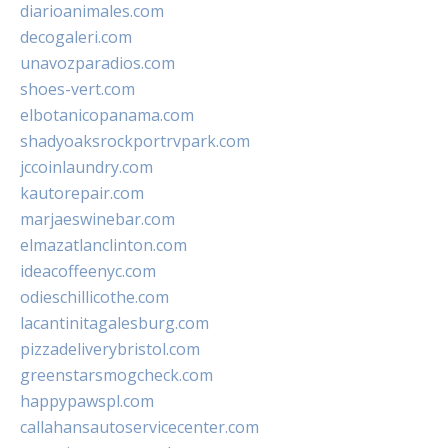
diarioanimales.com
decogaleri.com
unavozparadios.com
shoes-vert.com
elbotanicopanama.com
shadyoaksrockportrvpark.com
jccoinlaundry.com
kautorepair.com
marjaeswinebar.com
elmazatlanclinton.com
ideacoffeenyc.com
odieschillicothe.com
lacantinitagalesburg.com
pizzadeliverybristol.com
greenstarsmogcheck.com
happypawspl.com
callahansautoservicecenter.com