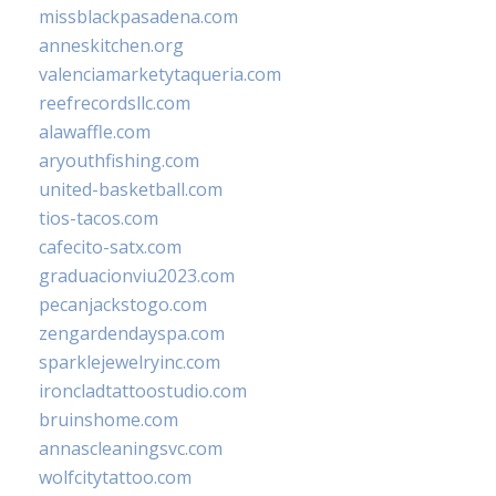
missblackpasadena.com
anneskitchen.org
valenciamarketytaqueria.com
reefrecordsllc.com
alawaffle.com
aryouthfishing.com
united-basketball.com
tios-tacos.com
cafecito-satx.com
graduacionviu2023.com
pecanjackstogo.com
zengardendayspa.com
sparklejewelryinc.com
ironcladtattoostudio.com
bruinshome.com
annascleaningsvc.com
wolfcitytattoo.com