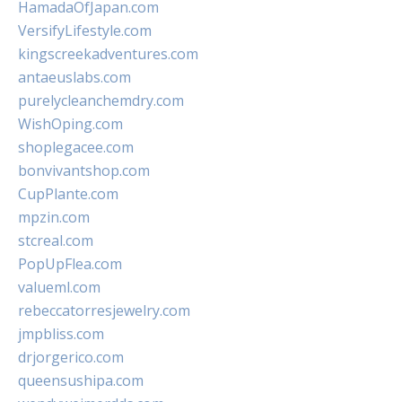
HamadaOfJapan.com
VersifyLifestyle.com
kingscreekadventures.com
antaeuslabs.com
purelycleanchemdry.com
WishOping.com
shoplegacee.com
bonvivantshop.com
CupPlante.com
mpzin.com
stcreal.com
PopUpFlea.com
valueml.com
rebeccatorresjewelry.com
jmpbliss.com
drjorgerico.com
queensushipa.com