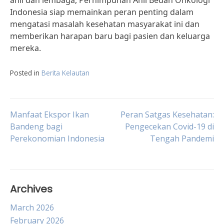
ahli dan lembaga, Perhimpunan Ahli Bedah Onkologi
Indonesia siap memainkan peran penting dalam
mengatasi masalah kesehatan masyarakat ini dan
memberikan harapan baru bagi pasien dan keluarga
mereka.
Posted in
Berita Kelautan
Post
Manfaat Ekspor Ikan
Peran Satgas Kesehatan:
Bandeng bagi
Pengecekan Covid-19 di
Perekonomian Indonesia
Tengah Pandemi
navigation
Archives
March 2026
February 2026