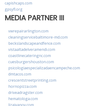
capishcaps.com
gpsyfl.org
MEDIA PARTNER III
vwrepairarlington.com
cleaningservicebaltimore-md.com
beckslandscapeandfence.com
vistaaltadelveramendi.com
coastlinecateringnc.com
cuesburgershouston.com
psicologiaespecializadaencampeche.com
dmtacos.com
crescentstreetprinting.com
hornopizza.com
driveadragster.com
hematologa.com
lizaivanov.com