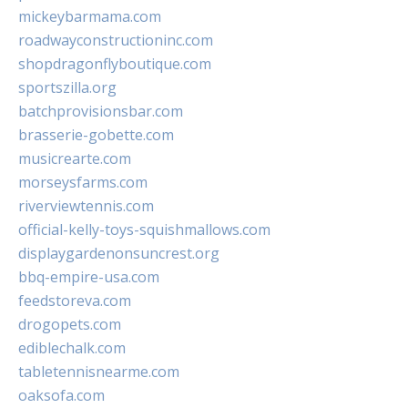
mickeybarmama.com
roadwayconstructioninc.com
shopdragonflyboutique.com
sportszilla.org
batchprovisionsbar.com
brasserie-gobette.com
musicrearte.com
morseysfarms.com
riverviewtennis.com
official-kelly-toys-squishmallows.com
displaygardenonsuncrest.org
bbq-empire-usa.com
feedstoreva.com
drogopets.com
ediblechalk.com
tabletennisnearme.com
oaksofa.com