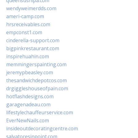
queensushipa.com
wendyweimerdds.com
ameri-camp.com
hrsreceivables.com
empconst1.com
cinderella-support.com
bigpinkrestaurant.com
inspirehuahin.com
memmingerspainting.com
jeremypbeasley.com
thesandwichdepotcos.com
drgiggleshouseofpain.com
hotflashdesigns.com
garagenadeau.com
lifestylechauffeurservice.com
EverNewNails.com
insideoutdecoratingcentre.com
salvatoresinpoint.com