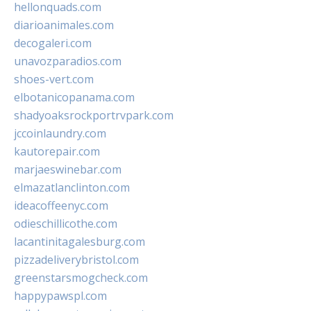
hellonquads.com
diarioanimales.com
decogaleri.com
unavozparadios.com
shoes-vert.com
elbotanicopanama.com
shadyoaksrockportrvpark.com
jccoinlaundry.com
kautorepair.com
marjaeswinebar.com
elmazatlanclinton.com
ideacoffeenyc.com
odieschillicothe.com
lacantinitagalesburg.com
pizzadeliverybristol.com
greenstarsmogcheck.com
happypawspl.com