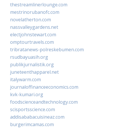
thestreamlinerlounge.com
mestrinorubanofc.com
novelatherton.com
nassvalleygardens.net
electjohnstewart.com
omptourtravels.com
tribratanews-polreskebumen.com
rsudbayuasih.org
publikjurnalistik.org
juneteenthapparel.net
italywarm.com
journaloffinanceeconomics.com
kvk-kumari.org
foodscienceandtechnology.com
scisportsscience.com
addisababacuisineaz.com
burgerimcamas.com