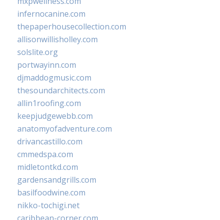
mxpwellness.com
infernocanine.com
thepaperhousecollection.com
allisonwillisholley.com
solslite.org
portwayinn.com
djmaddogmusic.com
thesoundarchitects.com
allin1roofing.com
keepjudgewebb.com
anatomyofadventure.com
drivancastillo.com
cmmedspa.com
midletontkd.com
gardensandgrills.com
basilfoodwine.com
nikko-tochigi.net
caribbean-corner.com