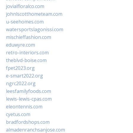
jovialfloralco.com
johnlscotthometeam.com
u-seehomes.com
watersportslagonissi.com
mischieffashion.com
eduwyre.com
retro-interiors.com
theblvd-boise.com
fpet2023.org
e-smart2022.org
ngrc2022.org
leesfamilyfoods.com
lewis-lewis-cpas.com
eleontennis.com
cyetus.com
bradfordshops.com
almadenranchsanjose.com