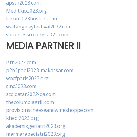
apsth2023.com
MedItRio2023.org
lcicon2023boston.com
waitangidayfestival2022.com
vacancesscolaires2022.com
MEDIA PARTNER II
isth2022.com
p2b2pabi2023-makassar.com
wocfparis2023.org
sinc2023.com
scdlqatar2022-qa.com
thecolumbiagrill.com
provisionscheeseandwineshoppe.com
khedi2023.org
akademikgeriatri2023.org
marmarapediatri2023.org