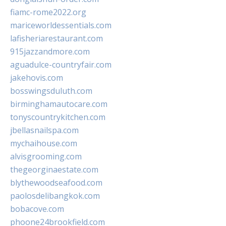
fiamc-rome2022.org
mariceworldessentials.com
lafisheriarestaurant.com
915jazzandmore.com
aguadulce-countryfair.com
jakehovis.com
bosswingsduluth.com
birminghamautocare.com
tonyscountrykitchen.com
jbellasnailspa.com
mychaihouse.com
alvisgrooming.com
thegeorginaestate.com
blythewoodseafood.com
paolosdelibangkok.com
bobacove.com
phoone24brookfield.com