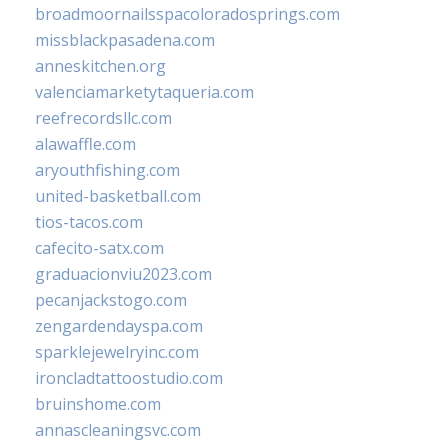
broadmoornailsspacoloradosprings.com
missblackpasadena.com
anneskitchen.org
valenciamarketytaqueria.com
reefrecordsllc.com
alawaffle.com
aryouthfishing.com
united-basketball.com
tios-tacos.com
cafecito-satx.com
graduacionviu2023.com
pecanjackstogo.com
zengardendayspa.com
sparklejewelryinc.com
ironcladtattoostudio.com
bruinshome.com
annascleaningsvc.com