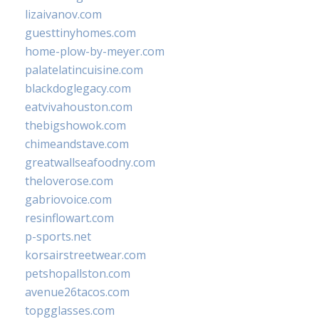
lizaivanov.com
guesttinyhomes.com
home-plow-by-meyer.com
palatelatincuisine.com
blackdoglegacy.com
eatvivahouston.com
thebigshowok.com
chimeandstave.com
greatwallseafoodny.com
theloverose.com
gabriovoice.com
resinflowart.com
p-sports.net
korsairstreetwear.com
petshopallston.com
avenue26tacos.com
topgglasses.com