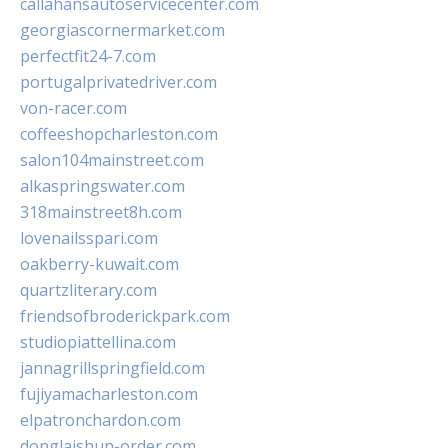
callahansautoservicecenter.com
georgiascornermarket.com
perfectfit24-7.com
portugalprivatedriver.com
von-racer.com
coffeeshopcharleston.com
salon104mainstreet.com
alkaspringswater.com
318mainstreet8h.com
lovenailsspari.com
oakberry-kuwait.com
quartzliterary.com
friendsofbroderickpark.com
studiopiattellina.com
jannagrillspringfield.com
fujiyamacharleston.com
elpatronchardon.com
donglaishun-order.com