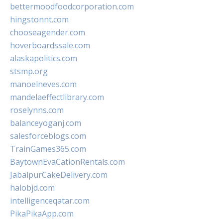
bettermoodfoodcorporation.com
hingstonnt.com
chooseagender.com
hoverboardssale.com
alaskapolitics.com
stsmp.org
manoelneves.com
mandelaeffectlibrary.com
roselynns.com
balanceyoganj.com
salesforceblogs.com
TrainGames365.com
BaytownEvaCationRentals.com
JabalpurCakeDelivery.com
halobjd.com
intelligenceqatar.com
PikaPikaApp.com