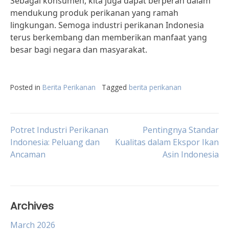
Sebagai konsumen, kita juga dapat berperan dalam
mendukung produk perikanan yang ramah
lingkungan. Semoga industri perikanan Indonesia
terus berkembang dan memberikan manfaat yang
besar bagi negara dan masyarakat.
Posted in
Berita Perikanan
Tagged
berita perikanan
Post
Potret Industri Perikanan
Pentingnya Standar
Indonesia: Peluang dan
Kualitas dalam Ekspor Ikan
Ancaman
Asin Indonesia
navigation
Archives
March 2026