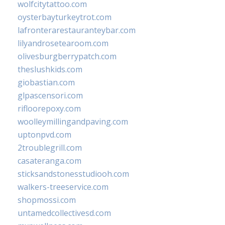
wolfcitytattoo.com
oysterbayturkeytrot.com
lafronterarestauranteybar.com
lilyandrosetearoom.com
olivesburgberrypatch.com
theslushkids.com
giobastian.com
glpascensori.com
rifloorepoxy.com
woolleymillingandpaving.com
uptonpvd.com
2troublegrill.com
casateranga.com
sticksandstonesstudiooh.com
walkers-treeservice.com
shopmossi.com
untamedcollectivesd.com