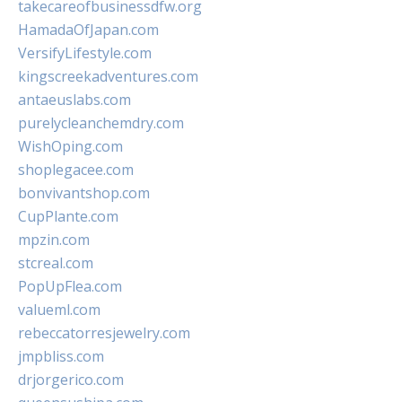
takecareofbusinessdfw.org
HamadaOfJapan.com
VersifyLifestyle.com
kingscreekadventures.com
antaeuslabs.com
purelycleanchemdry.com
WishOping.com
shoplegacee.com
bonvivantshop.com
CupPlante.com
mpzin.com
stcreal.com
PopUpFlea.com
valueml.com
rebeccatorresjewelry.com
jmpbliss.com
drjorgerico.com