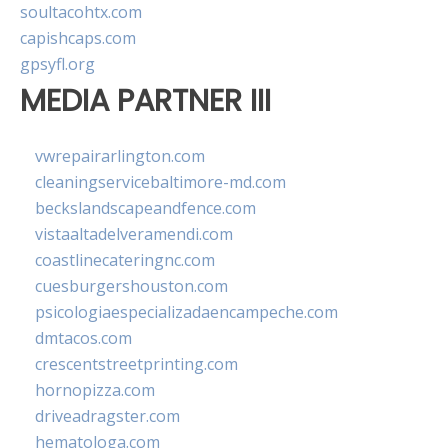
soultacohtx.com
capishcaps.com
gpsyfl.org
MEDIA PARTNER III
vwrepairarlington.com
cleaningservicebaltimore-md.com
beckslandscapeandfence.com
vistaaltadelveramendi.com
coastlinecateringnc.com
cuesburgershouston.com
psicologiaespecializadaencampeche.com
dmtacos.com
crescentstreetprinting.com
hornopizza.com
driveadragster.com
hematologa.com