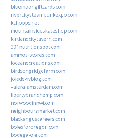
bluemoongiftcards.com
rivercitysteampunkexpo.com
kchoops.net
mountainsideskateshop.com
kirtlandcitytavern.com
301nutritionspot.com
ammos-stores.com
loceanecreations.com
birdsongridgefarm.com
joiedevivblog.com
valera-amsterdam.com
libertybrandhemp.com
norwoodinnwi.com
neighboursmarket.com
blackanguscareers.com
bolesfororegon.com
bodega-ole.com