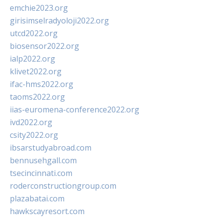
emchie2023.org
girisimselradyoloji2022.org
utcd2022.org
biosensor2022.org
ialp2022.org
klivet2022.org
ifac-hms2022.org
taoms2022.org
iias-euromena-conference2022.org
ivd2022.org
csity2022.org
ibsarstudyabroad.com
bennusehgall.com
tsecincinnati.com
roderconstructiongroup.com
plazabatai.com
hawkscayresort.com