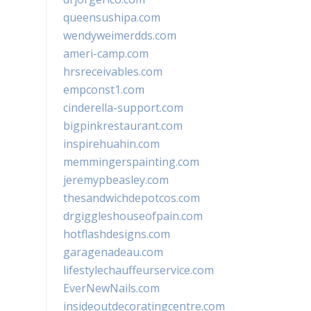
queensushipa.com
wendyweimerdds.com
ameri-camp.com
hrsreceivables.com
empconst1.com
cinderella-support.com
bigpinkrestaurant.com
inspirehuahin.com
memmingerspainting.com
jeremypbeasley.com
thesandwichdepotcos.com
drgiggleshouseofpain.com
hotflashdesigns.com
garagenadeau.com
lifestylechauffeurservice.com
EverNewNails.com
insideoutdecoratingcentre.com