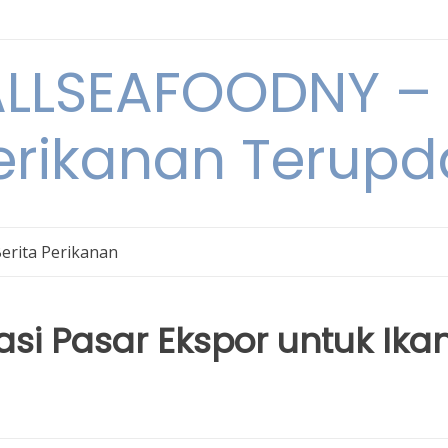
LSEAFOODNY – 
rikanan Terupda
erita Perikanan
asi Pasar Ekspor untuk Ika