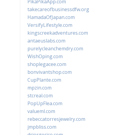
PikaPikaApp.com
takecareofbusinessdfw.org
HamadaOfJapan.com
VersifyLifestyle.com
kingscreekadventures.com
antaeuslabs.com
purelycleanchemdry.com
WishOping.com
shoplegacee.com
bonvivantshop.com
CupPlante.com
mpzin.com
stcreal.com
PopUpFlea.com
valueml.com
rebeccatorresjewelry.com
jmpbliss.com
drjorgerico.com