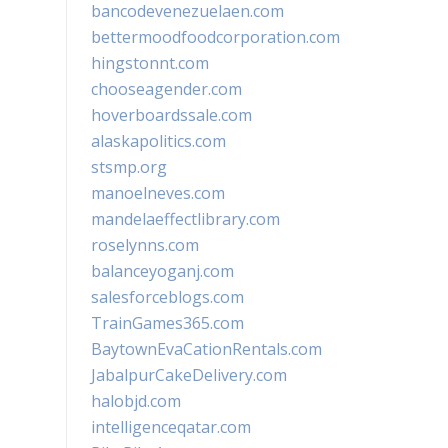
bancodevenezuelaen.com
bettermoodfoodcorporation.com
hingstonnt.com
chooseagender.com
hoverboardssale.com
alaskapolitics.com
stsmp.org
manoelneves.com
mandelaeffectlibrary.com
roselynns.com
balanceyoganj.com
salesforceblogs.com
TrainGames365.com
BaytownEvaCationRentals.com
JabalpurCakeDelivery.com
halobjd.com
intelligenceqatar.com