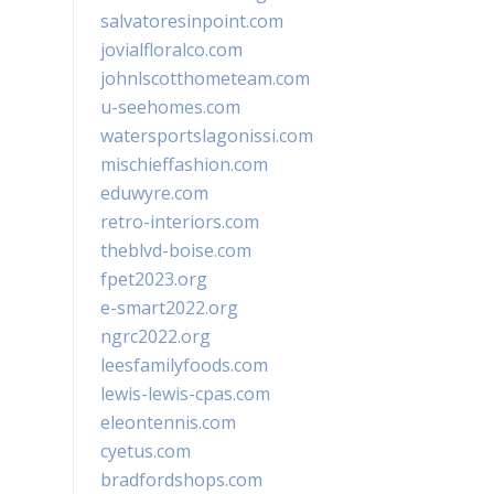
salvatoresinpoint.com
jovialfloralco.com
johnlscotthometeam.com
u-seehomes.com
watersportslagonissi.com
mischieffashion.com
eduwyre.com
retro-interiors.com
theblvd-boise.com
fpet2023.org
e-smart2022.org
ngrc2022.org
leesfamilyfoods.com
lewis-lewis-cpas.com
eleontennis.com
cyetus.com
bradfordshops.com