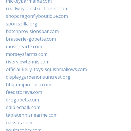
mickeybarmama.com
roadwayconstructioninc.com
shopdragonflyboutique.com
sportszilla.org
batchprovisionsbar.com
brasserie-gobette.com
musicrearte.com
morseysfarms.com
riverviewtennis.com
official-kelly-toys-squishmallows.com
displaygardenonsuncrest.org
bbq-empire-usa.com
feedstoreva.com
drogopets.com
ediblechalk.com
tabletennisnearme.com
oaksofa.com
soultacohtx.com