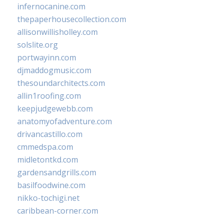
infernocanine.com
thepaperhousecollection.com
allisonwillisholley.com
solslite.org
portwayinn.com
djmaddogmusic.com
thesoundarchitects.com
allin1roofing.com
keepjudgewebb.com
anatomyofadventure.com
drivancastillo.com
cmmedspa.com
midletontkd.com
gardensandgrills.com
basilfoodwine.com
nikko-tochigi.net
caribbean-corner.com