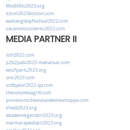
MedItRio2023.org
lcicon2023boston.com
waitangidayfestival2022.com
vacancesscolaires2022.com
MEDIA PARTNER II
isth2022.com
p2b2pabi2023-makassar.com
wocfparis2023.org
sinc2023.com
scdlqatar2022-qa.com
thecolumbiagrill.com
provisionscheeseandwineshoppe.com
khedi2023.org
akademikgeriatri2023.org
marmarapediatri2023.org