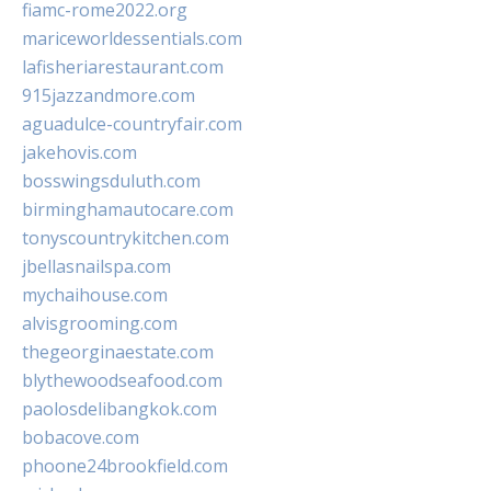
fiamc-rome2022.org
mariceworldessentials.com
lafisheriarestaurant.com
915jazzandmore.com
aguadulce-countryfair.com
jakehovis.com
bosswingsduluth.com
birminghamautocare.com
tonyscountrykitchen.com
jbellasnailspa.com
mychaihouse.com
alvisgrooming.com
thegeorginaestate.com
blythewoodseafood.com
paolosdelibangkok.com
bobacove.com
phoone24brookfield.com