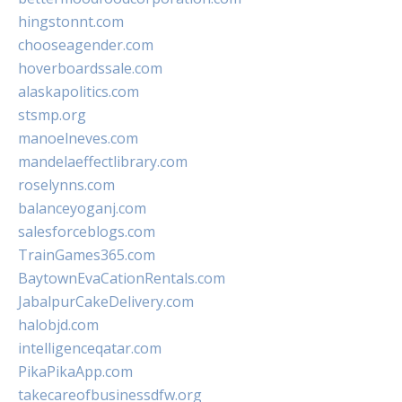
hingstonnt.com
chooseagender.com
hoverboardssale.com
alaskapolitics.com
stsmp.org
manoelneves.com
mandelaeffectlibrary.com
roselynns.com
balanceyoganj.com
salesforceblogs.com
TrainGames365.com
BaytownEvaCationRentals.com
JabalpurCakeDelivery.com
halobjd.com
intelligenceqatar.com
PikaPikaApp.com
takecareofbusinessdfw.org