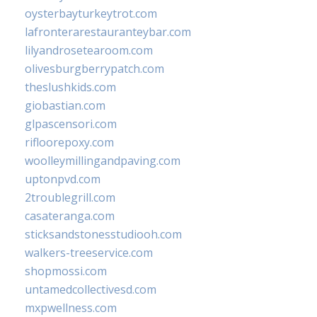
oysterbayturkeytrot.com
lafronterarestauranteybar.com
lilyandrosetearoom.com
olivesburgberrypatch.com
theslushkids.com
giobastian.com
glpascensori.com
rifloorepoxy.com
woolleymillingandpaving.com
uptonpvd.com
2troublegrill.com
casateranga.com
sticksandstonesstudiooh.com
walkers-treeservice.com
shopmossi.com
untamedcollectivesd.com
mxpwellness.com