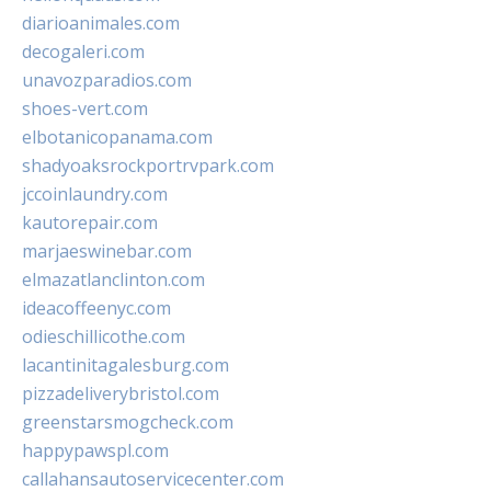
diarioanimales.com
decogaleri.com
unavozparadios.com
shoes-vert.com
elbotanicopanama.com
shadyoaksrockportrvpark.com
jccoinlaundry.com
kautorepair.com
marjaeswinebar.com
elmazatlanclinton.com
ideacoffeenyc.com
odieschillicothe.com
lacantinitagalesburg.com
pizzadeliverybristol.com
greenstarsmogcheck.com
happypawspl.com
callahansautoservicecenter.com