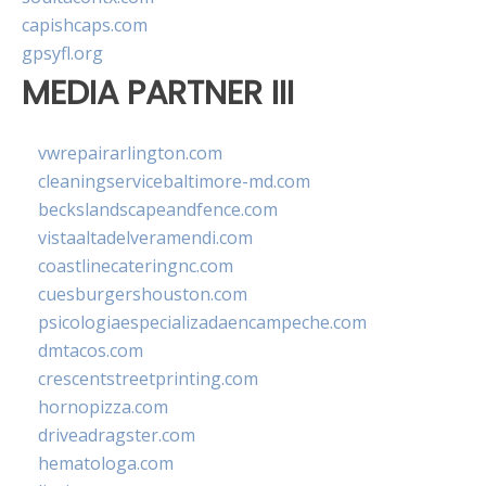
capishcaps.com
gpsyfl.org
MEDIA PARTNER III
vwrepairarlington.com
cleaningservicebaltimore-md.com
beckslandscapeandfence.com
vistaaltadelveramendi.com
coastlinecateringnc.com
cuesburgershouston.com
psicologiaespecializadaencampeche.com
dmtacos.com
crescentstreetprinting.com
hornopizza.com
driveadragster.com
hematologa.com