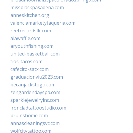
missblackpasadena.com
anneskitchen.org
valenciamarketytaqueria.com
reefrecordsllc.com
alawaffle.com
aryouthfishing.com
united-basketball.com
tios-tacos.com
cafecito-satx.com
graduacionviu2023.com
pecanjackstogo.com
zengardendayspa.com
sparklejewelryinc.com
ironcladtattoostudio.com
bruinshome.com
annascleaningsvc.com
wolfcitytattoo.com