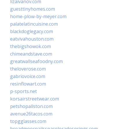
lizaivanov.com
guesttinyhomes.com
home-plow-by-meyer.com
palatelatincuisine.com
blackdoglegacy.com
eatvivahouston.com
thebigshowok.com
chimeandstave.com
greatwallseafoodny.com
theloverose.com
gabriovoice.com
resinflowart.com
p-sports.net
korsairstreetwear.com
petshopallston.com
avenue26tacos.com
topgglasses.com
broadmoornailsspacoloradosprings.com