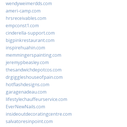
wendyweimerdds.com
ameri-camp.com
hrsreceivables.com
empconst1.com
cinderella-support.com
bigpinkrestaurant.com
inspirehuahin.com
memmingerspainting.com
jeremypbeasley.com
thesandwichdepotcos.com
drgiggleshouseofpain.com
hotflashdesigns.com
garagenadeau.com
lifestylechauffeurservice.com
EverNewNails.com
insideoutdecoratingcentre.com
salvatoresinpoint.com