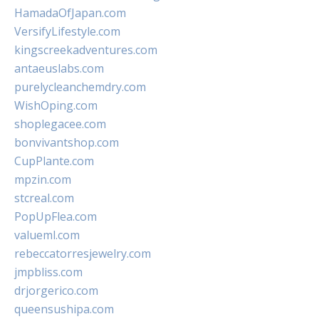
HamadaOfJapan.com
VersifyLifestyle.com
kingscreekadventures.com
antaeuslabs.com
purelycleanchemdry.com
WishOping.com
shoplegacee.com
bonvivantshop.com
CupPlante.com
mpzin.com
stcreal.com
PopUpFlea.com
valueml.com
rebeccatorresjewelry.com
jmpbliss.com
drjorgerico.com
queensushipa.com