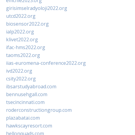
emchie2023.org
girisimselradyoloji2022.org
utcd2022.org
biosensor2022.org
ialp2022.org
klivet2022.org
ifac-hms2022.org
taoms2022.org
iias-euromena-conference2022.org
ivd2022.org
csity2022.org
ibsarstudyabroad.com
bennusehgall.com
tsecincinnati.com
roderconstructiongroup.com
plazabatai.com
hawkscayresort.com
hellonquads.com