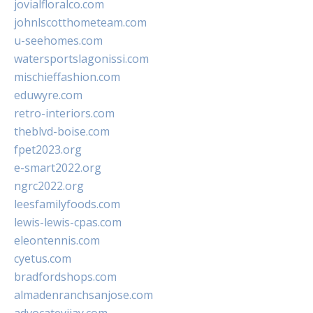
jovialfloralco.com
johnlscotthometeam.com
u-seehomes.com
watersportslagonissi.com
mischieffashion.com
eduwyre.com
retro-interiors.com
theblvd-boise.com
fpet2023.org
e-smart2022.org
ngrc2022.org
leesfamilyfoods.com
lewis-lewis-cpas.com
eleontennis.com
cyetus.com
bradfordshops.com
almadenranchsanjose.com