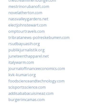
thestreamlinerlounge.com
mestrinorubanofc.com
novelatherton.com
nassvalleygardens.net
electjohnstewart.com
omptourtravels.com
tribratanews-polreskebumen.com
rsudbayuasih.org
publikjurnalistik.org
juneteenthapparel.net
italywarm.com
journaloffinanceeconomics.com
kvk-kumari.org
foodscienceandtechnology.com
scisportsscience.com
addisababacuisineaz.com
burgerimcamas.com