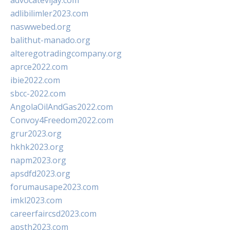
advocatevijay.com
adlibilimler2023.com
naswwebed.org
balithut-manado.org
alteregotradingcompany.org
aprce2022.com
ibie2022.com
sbcc-2022.com
AngolaOilAndGas2022.com
Convoy4Freedom2022.com
grur2023.org
hkhk2023.org
napm2023.org
apsdfd2023.org
forumausape2023.com
imkl2023.com
careerfaircsd2023.com
apsth2023.com