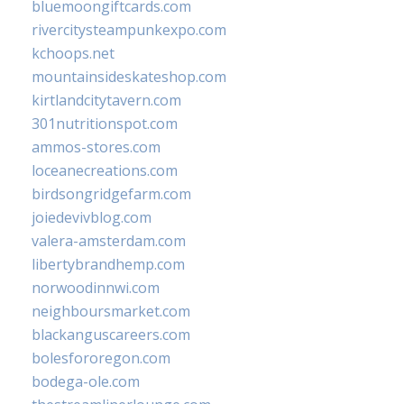
bluemoongiftcards.com
rivercitysteampunkexpo.com
kchoops.net
mountainsideskateshop.com
kirtlandcitytavern.com
301nutritionspot.com
ammos-stores.com
loceanecreations.com
birdsongridgefarm.com
joiedevivblog.com
valera-amsterdam.com
libertybrandhemp.com
norwoodinnwi.com
neighboursmarket.com
blackanguscareers.com
bolesfororegon.com
bodega-ole.com