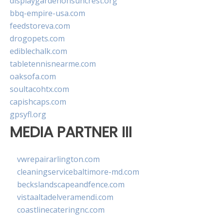
displaygardenonsuncrest.org
bbq-empire-usa.com
feedstoreva.com
drogopets.com
ediblechalk.com
tabletennisnearme.com
oaksofa.com
soultacohtx.com
capishcaps.com
gpsyfl.org
MEDIA PARTNER III
vwrepairarlington.com
cleaningservicebaltimore-md.com
beckslandscapeandfence.com
vistaaltadelveramendi.com
coastlinecateringnc.com