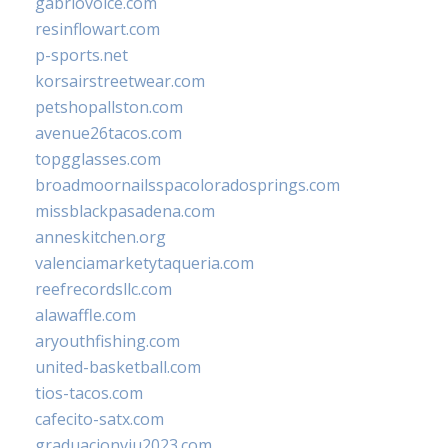
gabriovoice.com
resinflowart.com
p-sports.net
korsairstreetwear.com
petshopallston.com
avenue26tacos.com
topgglasses.com
broadmoornailsspacoloradosprings.com
missblackpasadena.com
anneskitchen.org
valenciamarketytaqueria.com
reefrecordsllc.com
alawaffle.com
aryouthfishing.com
united-basketball.com
tios-tacos.com
cafecito-satx.com
graduacionviu2023.com