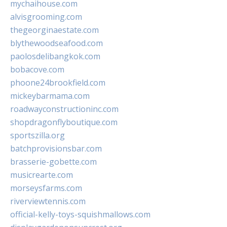
mychaihouse.com
alvisgrooming.com
thegeorginaestate.com
blythewoodseafood.com
paolosdelibangkok.com
bobacove.com
phoone24brookfield.com
mickeybarmama.com
roadwayconstructioninc.com
shopdragonflyboutique.com
sportszilla.org
batchprovisionsbar.com
brasserie-gobette.com
musicrearte.com
morseysfarms.com
riverviewtennis.com
official-kelly-toys-squishmallows.com