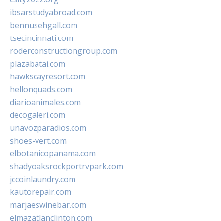
ibsarstudyabroad.com
bennusehgall.com
tsecincinnati.com
roderconstructiongroup.com
plazabatai.com
hawkscayresort.com
hellonquads.com
diarioanimales.com
decogaleri.com
unavozparadios.com
shoes-vert.com
elbotanicopanama.com
shadyoaksrockportrvpark.com
jccoinlaundry.com
kautorepair.com
marjaeswinebar.com
elmazatlanclinton.com