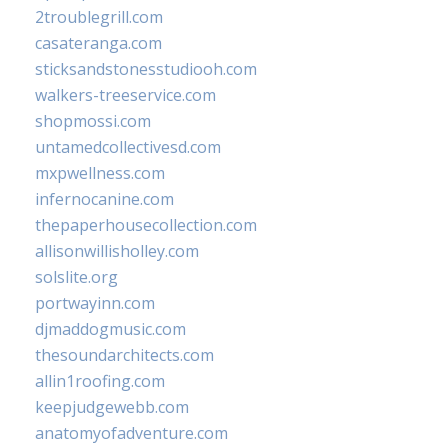
2troublegrill.com
casateranga.com
sticksandstonesstudiooh.com
walkers-treeservice.com
shopmossi.com
untamedcollectivesd.com
mxpwellness.com
infernocanine.com
thepaperhousecollection.com
allisonwillisholley.com
solslite.org
portwayinn.com
djmaddogmusic.com
thesoundarchitects.com
allin1roofing.com
keepjudgewebb.com
anatomyofadventure.com