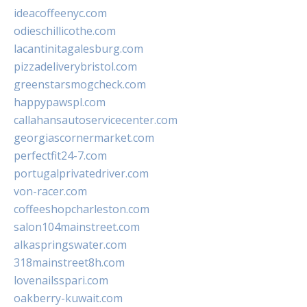
ideacoffeenyc.com
odieschillicothe.com
lacantinitagalesburg.com
pizzadeliverybristol.com
greenstarsmogcheck.com
happypawspl.com
callahansautoservicecenter.com
georgiascornermarket.com
perfectfit24-7.com
portugalprivatedriver.com
von-racer.com
coffeeshopcharleston.com
salon104mainstreet.com
alkaspringswater.com
318mainstreet8h.com
lovenailsspari.com
oakberry-kuwait.com