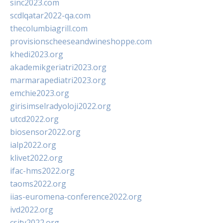
sinc2023.com
scdlqatar2022-qa.com
thecolumbiagrill.com
provisionscheeseandwineshoppe.com
khedi2023.org
akademikgeriatri2023.org
marmarapediatri2023.org
emchie2023.org
girisimselradyoloji2022.org
utcd2022.org
biosensor2022.org
ialp2022.org
klivet2022.org
ifac-hms2022.org
taoms2022.org
iias-euromena-conference2022.org
ivd2022.org
csity2022.org