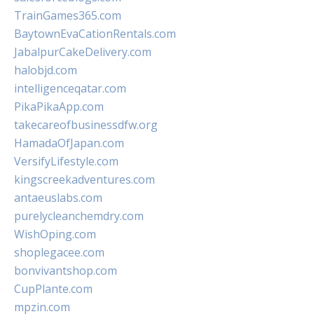
TrainGames365.com
BaytownEvaCationRentals.com
JabalpurCakeDelivery.com
halobjd.com
intelligenceqatar.com
PikaPikaApp.com
takecareofbusinessdfw.org
HamadaOfJapan.com
VersifyLifestyle.com
kingscreekadventures.com
antaeuslabs.com
purelycleanchemdry.com
WishOping.com
shoplegacee.com
bonvivantshop.com
CupPlante.com
mpzin.com