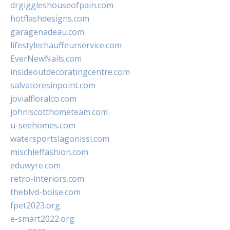
drgiggleshouseofpain.com
hotflashdesigns.com
garagenadeau.com
lifestylechauffeurservice.com
EverNewNails.com
insideoutdecoratingcentre.com
salvatoresinpoint.com
jovialfloralco.com
johnlscotthometeam.com
u-seehomes.com
watersportslagonissi.com
mischieffashion.com
eduwyre.com
retro-interiors.com
theblvd-boise.com
fpet2023.org
e-smart2022.org