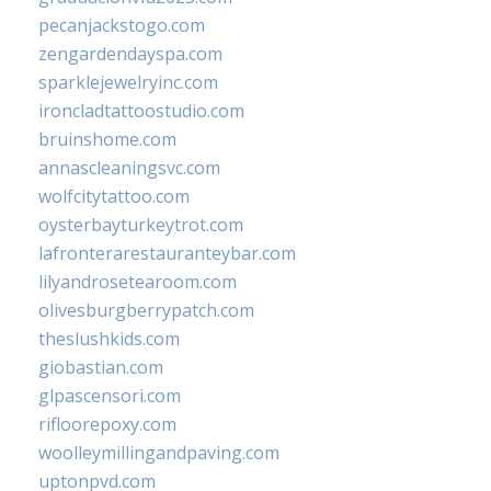
pecanjackstogo.com
zengardendayspa.com
sparklejewelryinc.com
ironcladtattoostudio.com
bruinshome.com
annascleaningsvc.com
wolfcitytattoo.com
oysterbayturkeytrot.com
lafronterarestauranteybar.com
lilyandrosetearoom.com
olivesburgberrypatch.com
theslushkids.com
giobastian.com
glpascensori.com
rifloorepoxy.com
woolleymillingandpaving.com
uptonpvd.com