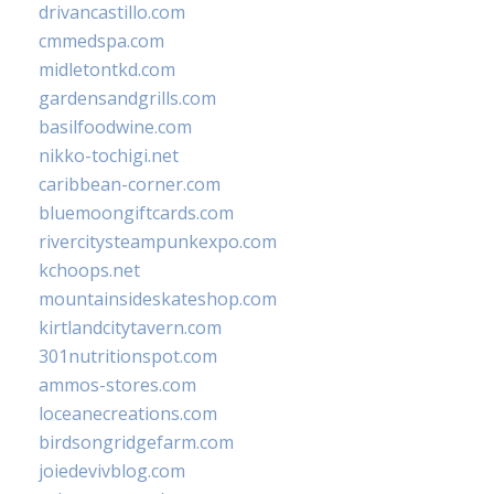
drivancastillo.com
cmmedspa.com
midletontkd.com
gardensandgrills.com
basilfoodwine.com
nikko-tochigi.net
caribbean-corner.com
bluemoongiftcards.com
rivercitysteampunkexpo.com
kchoops.net
mountainsideskateshop.com
kirtlandcitytavern.com
301nutritionspot.com
ammos-stores.com
loceanecreations.com
birdsongridgefarm.com
joiedevivblog.com