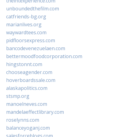
theintexperience.com
unboundedthefilm.com
catfriends-bg.org
marianlives.org
waywardtees.com
pidfloorsexpress.com
bancodevenezuelaen.com
bettermoodfoodcorporation.com
hingstonnt.com
chooseagender.com
hoverboardssale.com
alaskapolitics.com
stsmp.org
manoelneves.com
mandelaeffectlibrary.com
roselynns.com
balanceyoganj.com
salesforceblogs.com