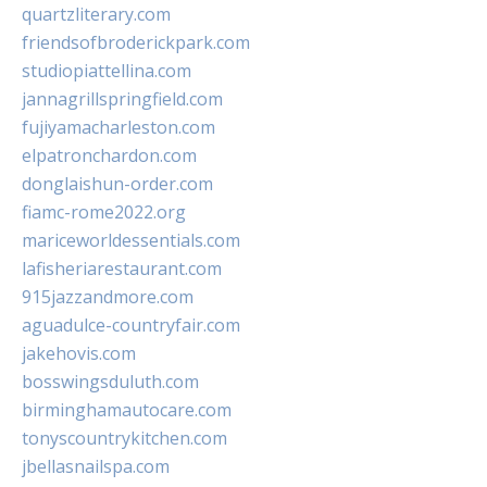
quartzliterary.com
friendsofbroderickpark.com
studiopiattellina.com
jannagrillspringfield.com
fujiyamacharleston.com
elpatronchardon.com
donglaishun-order.com
fiamc-rome2022.org
mariceworldessentials.com
lafisheriarestaurant.com
915jazzandmore.com
aguadulce-countryfair.com
jakehovis.com
bosswingsduluth.com
birminghamautocare.com
tonyscountrykitchen.com
jbellasnailspa.com