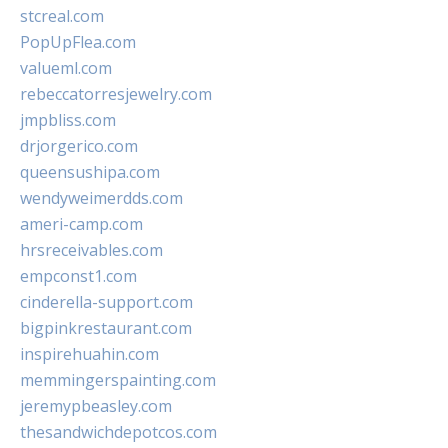
stcreal.com
PopUpFlea.com
valueml.com
rebeccatorresjewelry.com
jmpbliss.com
drjorgerico.com
queensushipa.com
wendyweimerdds.com
ameri-camp.com
hrsreceivables.com
empconst1.com
cinderella-support.com
bigpinkrestaurant.com
inspirehuahin.com
memmingerspainting.com
jeremypbeasley.com
thesandwichdepotcos.com