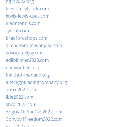
ngrc2022.org
leesfamilyfoods.com
lewis-lewis-cpas.com
eleontennis.com
cyetus.com
bradfordshops.com
almadenranchsanjose.com
advocatevijay.com
adlibilimler2023.com
naswwebed.org
balithut-manado.org
alteregotradingcompany.org
aprce2022.com
ibie2022.com
sbcc-2022.com
AngolaOilAndGas2022.com
Convoy4Freedom2022.com
grur2023.org