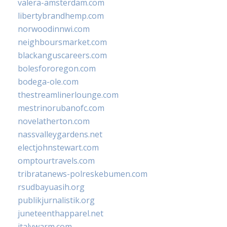
valera-amsterdam.com
libertybrandhemp.com
norwoodinnwi.com
neighboursmarket.com
blackanguscareers.com
bolesfororegon.com
bodega-ole.com
thestreamlinerlounge.com
mestrinorubanofc.com
novelatherton.com
nassvalleygardens.net
electjohnstewart.com
omptourtravels.com
tribratanews-polreskebumen.com
rsudbayuasih.org
publikjurnalistik.org
juneteenthapparel.net
italywarm.com