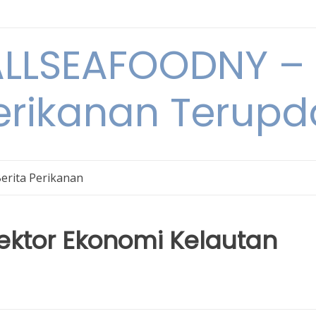
LSEAFOODNY – 
rikanan Terupda
erita Perikanan
 Sektor Ekonomi Kelautan