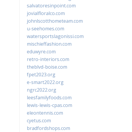
salvatoresinpoint.com
jovialfloralco.com
johnlscotthometeam.com
u-seehomes.com
watersportslagonissi.com
mischieffashion.com
eduwyre.com
retro-interiors.com
theblvd-boise.com
fpet2023.org
e-smart2022.org
ngrc2022.org
leesfamilyfoods.com
lewis-lewis-cpas.com
eleontennis.com
cyetus.com
bradfordshops.com