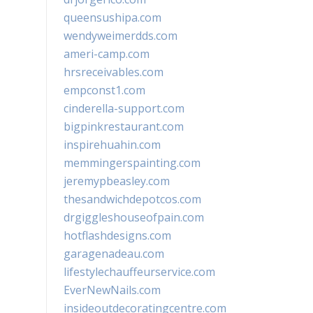
queensushipa.com
wendyweimerdds.com
ameri-camp.com
hrsreceivables.com
empconst1.com
cinderella-support.com
bigpinkrestaurant.com
inspirehuahin.com
memmingerspainting.com
jeremypbeasley.com
thesandwichdepotcos.com
drgiggleshouseofpain.com
hotflashdesigns.com
garagenadeau.com
lifestylechauffeurservice.com
EverNewNails.com
insideoutdecoratingcentre.com