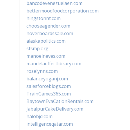
bancodevenezuelaen.com
bettermoodfoodcorporation.com
hingstonnt.com
chooseagender.com
hoverboardssale.com
alaskapolitics.com
stsmp.org
manoelneves.com
mandelaeffectlibrary.com
roselynns.com
balanceyoganj.com
salesforceblogs.com
TrainGames365.com
BaytownEvaCationRentals.com
JabalpurCakeDelivery.com
halobjd.com
intelligenceqatar.com