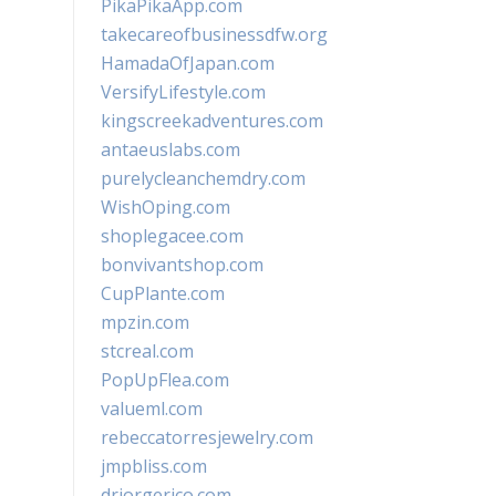
PikaPikaApp.com
takecareofbusinessdfw.org
HamadaOfJapan.com
VersifyLifestyle.com
kingscreekadventures.com
antaeuslabs.com
purelycleanchemdry.com
WishOping.com
shoplegacee.com
bonvivantshop.com
CupPlante.com
mpzin.com
stcreal.com
PopUpFlea.com
valueml.com
rebeccatorresjewelry.com
jmpbliss.com
drjorgerico.com