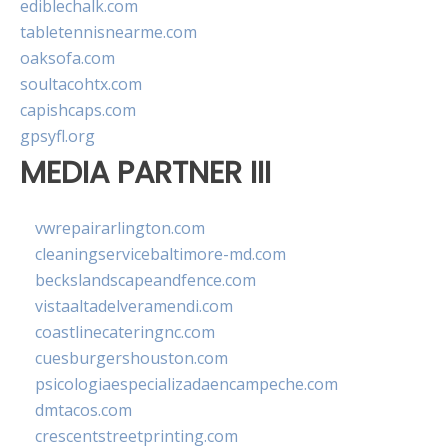
ediblechalk.com
tabletennisnearme.com
oaksofa.com
soultacohtx.com
capishcaps.com
gpsyfl.org
MEDIA PARTNER III
vwrepairarlington.com
cleaningservicebaltimore-md.com
beckslandscapeandfence.com
vistaaltadelveramendi.com
coastlinecateringnc.com
cuesburgershouston.com
psicologiaespecializadaencampeche.com
dmtacos.com
crescentstreetprinting.com