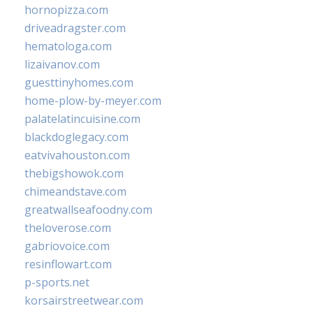
hornopizza.com
driveadragster.com
hematologa.com
lizaivanov.com
guesttinyhomes.com
home-plow-by-meyer.com
palatelatincuisine.com
blackdoglegacy.com
eatvivahouston.com
thebigshowok.com
chimeandstave.com
greatwallseafoodny.com
theloverose.com
gabriovoice.com
resinflowart.com
p-sports.net
korsairstreetwear.com