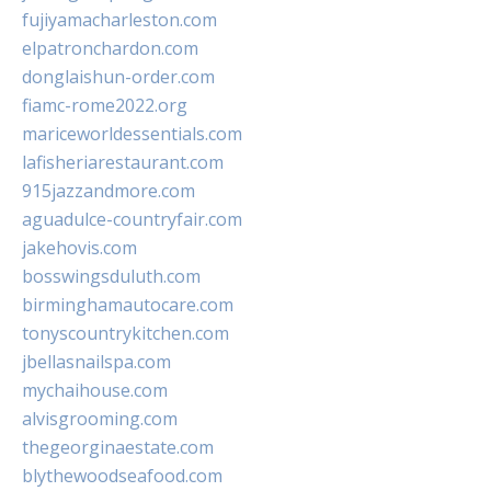
fujiyamacharleston.com
elpatronchardon.com
donglaishun-order.com
fiamc-rome2022.org
mariceworldessentials.com
lafisheriarestaurant.com
915jazzandmore.com
aguadulce-countryfair.com
jakehovis.com
bosswingsduluth.com
birminghamautocare.com
tonyscountrykitchen.com
jbellasnailspa.com
mychaihouse.com
alvisgrooming.com
thegeorginaestate.com
blythewoodseafood.com