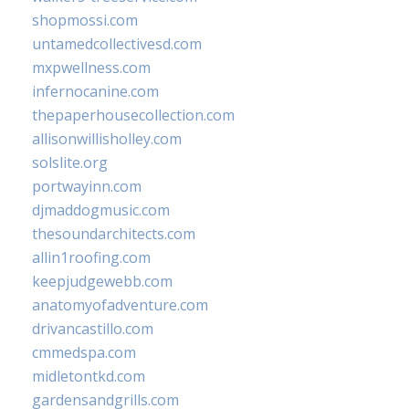
shopmossi.com
untamedcollectivesd.com
mxpwellness.com
infernocanine.com
thepaperhousecollection.com
allisonwillisholley.com
solslite.org
portwayinn.com
djmaddogmusic.com
thesoundarchitects.com
allin1roofing.com
keepjudgewebb.com
anatomyofadventure.com
drivancastillo.com
cmmedspa.com
midletontkd.com
gardensandgrills.com