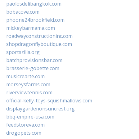
paolosdelibangkok.com
bobacove.com
phoone24brookfield.com
mickeybarmama.com
roadwayconstructioninc.com
shopdragonflyboutique.com
sportszilla.org
batchprovisionsbar.com
brasserie-gobette.com
musicrearte.com
morseysfarms.com
riverviewtennis.com
official-kelly-toys-squishmallows.com
displaygardenonsuncrest.org
bbq-empire-usa.com
feedstoreva.com
drogopets.com