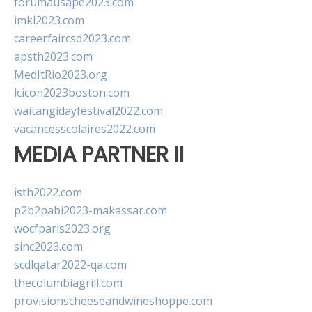
forumausape2023.com
imkl2023.com
careerfaircsd2023.com
apsth2023.com
MedItRio2023.org
lcicon2023boston.com
waitangidayfestival2022.com
vacancesscolaires2022.com
MEDIA PARTNER II
isth2022.com
p2b2pabi2023-makassar.com
wocfparis2023.org
sinc2023.com
scdlqatar2022-qa.com
thecolumbiagrill.com
provisionscheeseandwineshoppe.com