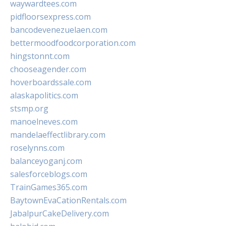
waywardtees.com
pidfloorsexpress.com
bancodevenezuelaen.com
bettermoodfoodcorporation.com
hingstonnt.com
chooseagender.com
hoverboardssale.com
alaskapolitics.com
stsmp.org
manoelneves.com
mandelaeffectlibrary.com
roselynns.com
balanceyoganj.com
salesforceblogs.com
TrainGames365.com
BaytownEvaCationRentals.com
JabalpurCakeDelivery.com