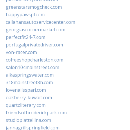
greenstarsmogcheck.com
happypawspl.com
callahansautoservicecenter.com
georgiascornermarket.com
perfectfit24-7.com
portugalprivatedriver.com
von-racer.com
coffeeshopcharleston.com
salon104mainstreet.com
alkaspringswater.com
318mainstreet8h.com
lovenailsspari.com
oakberry-kuwait.com
quartzliterary.com
friendsofbroderickpark.com
studiopiattellina.com
jannagrillspringfield.com