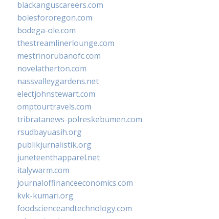
blackanguscareers.com
bolesfororegon.com
bodega-ole.com
thestreamlinerlounge.com
mestrinorubanofc.com
novelatherton.com
nassvalleygardens.net
electjohnstewart.com
omptourtravels.com
tribratanews-polreskebumen.com
rsudbayuasih.org
publikjurnalistik.org
juneteenthapparel.net
italywarm.com
journaloffinanceeconomics.com
kvk-kumari.org
foodscienceandtechnology.com