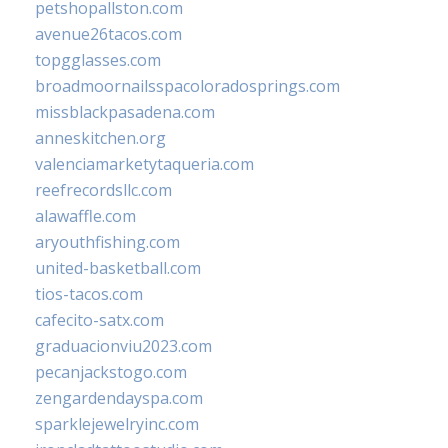
petshopallston.com
avenue26tacos.com
topgglasses.com
broadmoornailsspacoloradosprings.com
missblackpasadena.com
anneskitchen.org
valenciamarketytaqueria.com
reefrecordsllc.com
alawaffle.com
aryouthfishing.com
united-basketball.com
tios-tacos.com
cafecito-satx.com
graduacionviu2023.com
pecanjackstogo.com
zengardendayspa.com
sparklejewelryinc.com