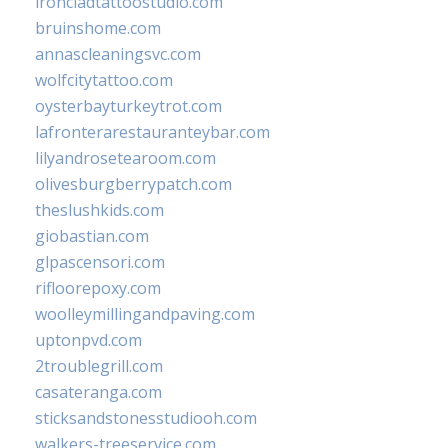
ironcladtattoostudio.com
bruinshome.com
annascleaningsvc.com
wolfcitytattoo.com
oysterbayturkeytrot.com
lafronterarestauranteybar.com
lilyandrosetearoom.com
olivesburgberrypatch.com
theslushkids.com
giobastian.com
glpascensori.com
rifloorepoxy.com
woolleymillingandpaving.com
uptonpvd.com
2troublegrill.com
casateranga.com
sticksandstonesstudiooh.com
walkers-treeservice.com