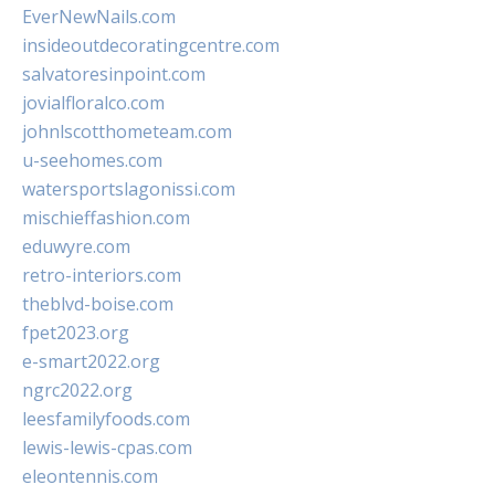
EverNewNails.com
insideoutdecoratingcentre.com
salvatoresinpoint.com
jovialfloralco.com
johnlscotthometeam.com
u-seehomes.com
watersportslagonissi.com
mischieffashion.com
eduwyre.com
retro-interiors.com
theblvd-boise.com
fpet2023.org
e-smart2022.org
ngrc2022.org
leesfamilyfoods.com
lewis-lewis-cpas.com
eleontennis.com