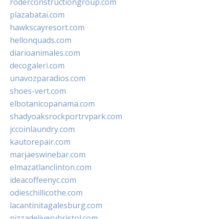
roderconstructiongroup.com
plazabatai.com
hawkscayresort.com
hellonquads.com
diarioanimales.com
decogaleri.com
unavozparadios.com
shoes-vert.com
elbotanicopanama.com
shadyoaksrockportrvpark.com
jccoinlaundry.com
kautorepair.com
marjaeswinebar.com
elmazatlanclinton.com
ideacoffeenyc.com
odieschillicothe.com
lacantinitagalesburg.com
pizzadeliverybristol.com