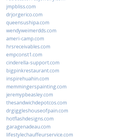
jmpbliss.com
drjorgerico.com
queensushipa.com
wendyweimerdds.com
ameri-camp.com
hrsreceivables.com
empconst1.com
cinderella-support.com
bigpinkrestaurant.com
inspirehuahin.com
memmingerspainting.com
jeremypbeasley.com
thesandwichdepotcos.com
drgiggleshouseofpain.com
hotflashdesigns.com
garagenadeau.com
lifestylechauffeurservice.com