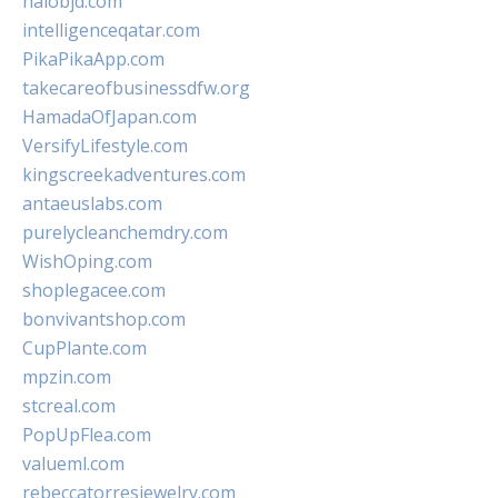
halobjd.com
intelligenceqatar.com
PikaPikaApp.com
takecareofbusinessdfw.org
HamadaOfJapan.com
VersifyLifestyle.com
kingscreekadventures.com
antaeuslabs.com
purelycleanchemdry.com
WishOping.com
shoplegacee.com
bonvivantshop.com
CupPlante.com
mpzin.com
stcreal.com
PopUpFlea.com
valueml.com
rebeccatorresjewelry.com