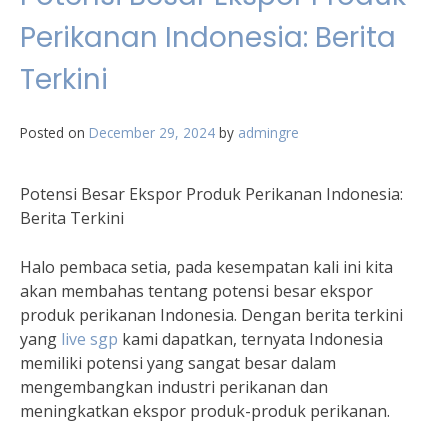
Perikanan Indonesia: Berita
Terkini
Posted on
December 29, 2024
by
admingre
Potensi Besar Ekspor Produk Perikanan Indonesia:
Berita Terkini
Halo pembaca setia, pada kesempatan kali ini kita
akan membahas tentang potensi besar ekspor
produk perikanan Indonesia. Dengan berita terkini
yang
live sgp
kami dapatkan, ternyata Indonesia
memiliki potensi yang sangat besar dalam
mengembangkan industri perikanan dan
meningkatkan ekspor produk-produk perikanan.