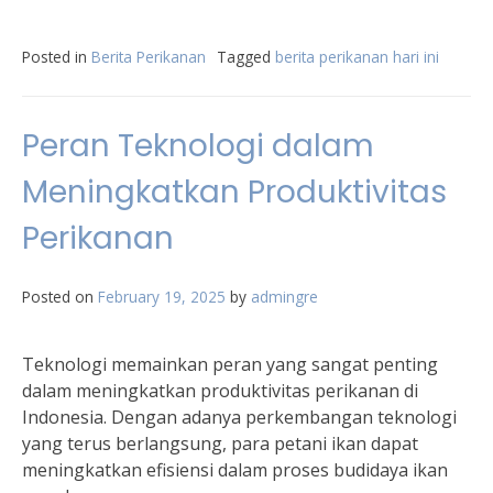
Posted in
Berita Perikanan
Tagged
berita perikanan hari ini
Peran Teknologi dalam
Meningkatkan Produktivitas
Perikanan
Posted on
February 19, 2025
by
admingre
Teknologi memainkan peran yang sangat penting
dalam meningkatkan produktivitas perikanan di
Indonesia. Dengan adanya perkembangan teknologi
yang terus berlangsung, para petani ikan dapat
meningkatkan efisiensi dalam proses budidaya ikan