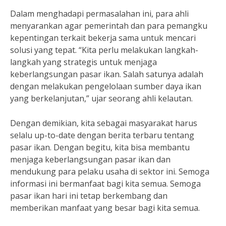
Dalam menghadapi permasalahan ini, para ahli
menyarankan agar pemerintah dan para pemangku
kepentingan terkait bekerja sama untuk mencari
solusi yang tepat. “Kita perlu melakukan langkah-
langkah yang strategis untuk menjaga
keberlangsungan pasar ikan. Salah satunya adalah
dengan melakukan pengelolaan sumber daya ikan
yang berkelanjutan,” ujar seorang ahli kelautan.
Dengan demikian, kita sebagai masyarakat harus
selalu up-to-date dengan berita terbaru tentang
pasar ikan. Dengan begitu, kita bisa membantu
menjaga keberlangsungan pasar ikan dan
mendukung para pelaku usaha di sektor ini. Semoga
informasi ini bermanfaat bagi kita semua. Semoga
pasar ikan hari ini tetap berkembang dan
memberikan manfaat yang besar bagi kita semua.