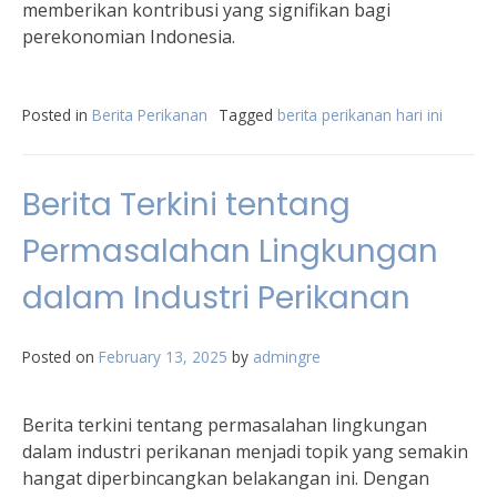
memberikan kontribusi yang signifikan bagi
perekonomian Indonesia.
Posted in
Berita Perikanan
Tagged
berita perikanan hari ini
Berita Terkini tentang
Permasalahan Lingkungan
dalam Industri Perikanan
Posted on
February 13, 2025
by
admingre
Berita terkini tentang permasalahan lingkungan
dalam industri perikanan menjadi topik yang semakin
hangat diperbincangkan belakangan ini. Dengan