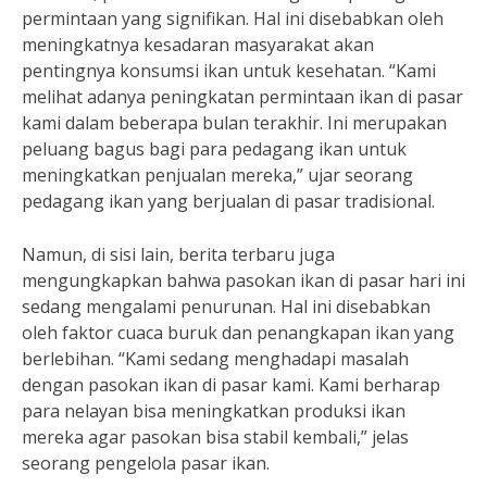
permintaan yang signifikan. Hal ini disebabkan oleh
meningkatnya kesadaran masyarakat akan
pentingnya konsumsi ikan untuk kesehatan. “Kami
melihat adanya peningkatan permintaan ikan di pasar
kami dalam beberapa bulan terakhir. Ini merupakan
peluang bagus bagi para pedagang ikan untuk
meningkatkan penjualan mereka,” ujar seorang
pedagang ikan yang berjualan di pasar tradisional.
Namun, di sisi lain, berita terbaru juga
mengungkapkan bahwa pasokan ikan di pasar hari ini
sedang mengalami penurunan. Hal ini disebabkan
oleh faktor cuaca buruk dan penangkapan ikan yang
berlebihan. “Kami sedang menghadapi masalah
dengan pasokan ikan di pasar kami. Kami berharap
para nelayan bisa meningkatkan produksi ikan
mereka agar pasokan bisa stabil kembali,” jelas
seorang pengelola pasar ikan.