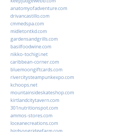
keepjudgewebb.com
anatomyofadventure.com
drivancastillo.com
cmmedspa.com
midletontkd.com
gardensandgrills.com
basilfoodwine.com
nikko-tochigi.net
caribbean-corner.com
bluemoongiftcards.com
rivercitysteampunkexpo.com
kchoops.net
mountainsideskateshop.com
kirtlandcitytavern.com
301nutritionspot.com
ammos-stores.com
loceanecreations.com
birdsongridgefarm.com