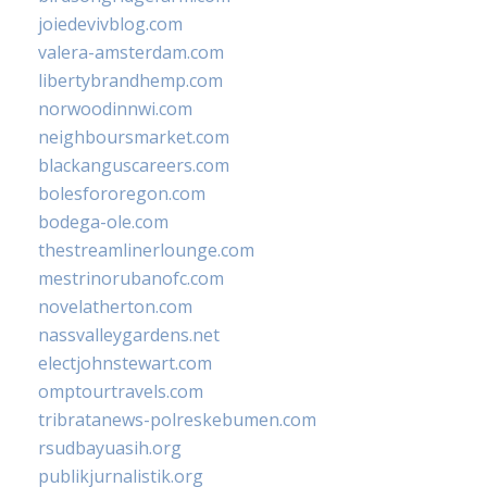
joiedevivblog.com
valera-amsterdam.com
libertybrandhemp.com
norwoodinnwi.com
neighboursmarket.com
blackanguscareers.com
bolesfororegon.com
bodega-ole.com
thestreamlinerlounge.com
mestrinorubanofc.com
novelatherton.com
nassvalleygardens.net
electjohnstewart.com
omptourtravels.com
tribratanews-polreskebumen.com
rsudbayuasih.org
publikjurnalistik.org