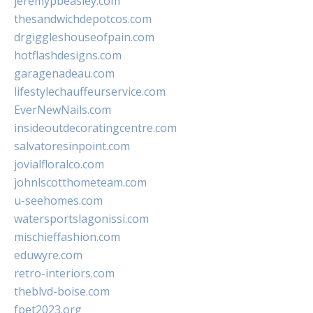
jeremypbeasley.com
thesandwichdepotcos.com
drgiggleshouseofpain.com
hotflashdesigns.com
garagenadeau.com
lifestylechauffeurservice.com
EverNewNails.com
insideoutdecoratingcentre.com
salvatoresinpoint.com
jovialfloralco.com
johnlscotthometeam.com
u-seehomes.com
watersportslagonissi.com
mischieffashion.com
eduwyre.com
retro-interiors.com
theblvd-boise.com
fpet2023.org