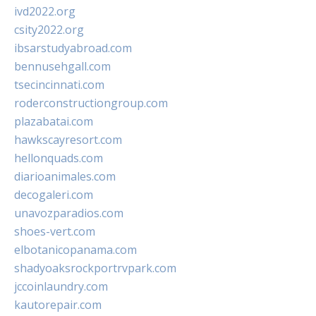
ivd2022.org
csity2022.org
ibsarstudyabroad.com
bennusehgall.com
tsecincinnati.com
roderconstructiongroup.com
plazabatai.com
hawkscayresort.com
hellonquads.com
diarioanimales.com
decogaleri.com
unavozparadios.com
shoes-vert.com
elbotanicopanama.com
shadyoaksrockportrvpark.com
jccoinlaundry.com
kautorepair.com