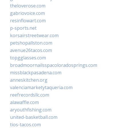
theloverose.com
gabriovoice.com
resinflowart.com
p-sports.net
korsairstreetwear.com
petshopallston.com
avenue26tacos.com
topgglasses.com
broadmoornailsspacoloradosprings.com
missblackpasadena.com
anneskitchen.org
valenciamarketytaqueria.com
reefrecordsllc.com
alawaffle.com
aryouthfishing.com
united-basketball.com
tios-tacos.com