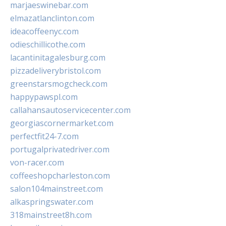
marjaeswinebar.com
elmazatlanclinton.com
ideacoffeenyc.com
odieschillicothe.com
lacantinitagalesburg.com
pizzadeliverybristol.com
greenstarsmogcheck.com
happypawspl.com
callahansautoservicecenter.com
georgiascornermarket.com
perfectfit24-7.com
portugalprivatedriver.com
von-racer.com
coffeeshopcharleston.com
salon104mainstreet.com
alkaspringswater.com
318mainstreet8h.com