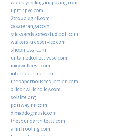
woolleymillingandpaving.com
uptonpvd.com
2troublegrill.com
casateranga.com
sticksandstonesstudiooh.com
walkers-treeservice.com
shopmossi.com
untamedcollectivesd.com
mxpwellness.com
infernocanine.com
thepaperhousecollection.com
allisonwillisholley.com
solslite.org
portwayinn.com
djmaddogmusic.com
thesoundarchitects.com
allin1roofing.com