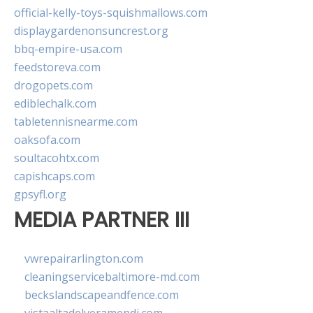
official-kelly-toys-squishmallows.com
displaygardenonsuncrest.org
bbq-empire-usa.com
feedstoreva.com
drogopets.com
ediblechalk.com
tabletennisnearme.com
oaksofa.com
soultacohtx.com
capishcaps.com
gpsyfl.org
MEDIA PARTNER III
vwrepairarlington.com
cleaningservicebaltimore-md.com
beckslandscapeandfence.com
vistaaltadelveramendi.com