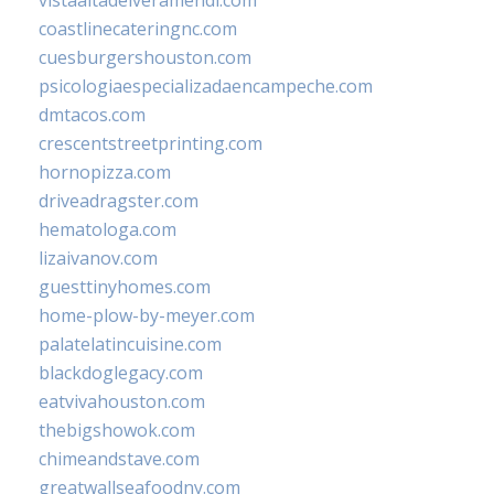
coastlinecateringnc.com
cuesburgershouston.com
psicologiaespecializadaencampeche.com
dmtacos.com
crescentstreetprinting.com
hornopizza.com
driveadragster.com
hematologa.com
lizaivanov.com
guesttinyhomes.com
home-plow-by-meyer.com
palatelatincuisine.com
blackdoglegacy.com
eatvivahouston.com
thebigshowok.com
chimeandstave.com
greatwallseafoodny.com