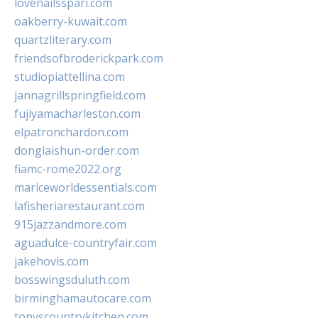
lovenailsspari.com
oakberry-kuwait.com
quartzliterary.com
friendsofbroderickpark.com
studiopiattellina.com
jannagrillspringfield.com
fujiyamacharleston.com
elpatronchardon.com
donglaishun-order.com
fiamc-rome2022.org
mariceworldessentials.com
lafisheriarestaurant.com
915jazzandmore.com
aguadulce-countryfair.com
jakehovis.com
bosswingsduluth.com
birminghamautocare.com
tonyscountrykitchen.com