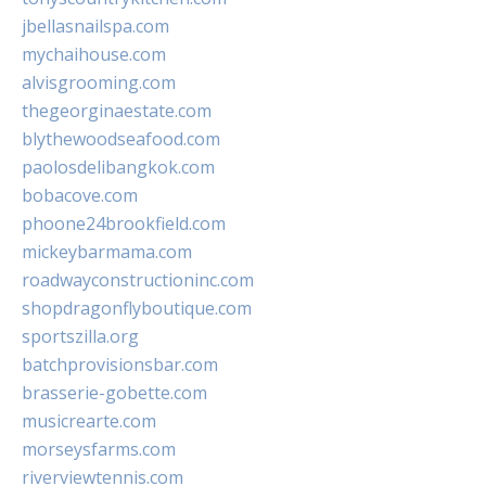
jbellasnailspa.com
mychaihouse.com
alvisgrooming.com
thegeorginaestate.com
blythewoodseafood.com
paolosdelibangkok.com
bobacove.com
phoone24brookfield.com
mickeybarmama.com
roadwayconstructioninc.com
shopdragonflyboutique.com
sportszilla.org
batchprovisionsbar.com
brasserie-gobette.com
musicrearte.com
morseysfarms.com
riverviewtennis.com