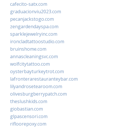
cafecito-satx.com
graduacionviu2023.com
pecanjackstogo.com
zengardendayspa.com
sparklejewelryinc.com
ironcladtattoostudio.com
bruinshome.com
annascleaningsvc.com
wolfcitytattoo.com
oysterbayturkeytrot.com
lafronterarestauranteybar.com
lilyandrosetearoom.com
olivesburgberrypatch.com
theslushkids.com
giobastian.com
glpascensori.com
rifloorepoxy.com