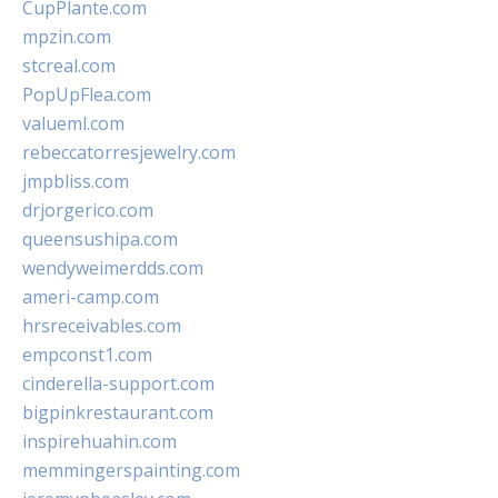
CupPlante.com
mpzin.com
stcreal.com
PopUpFlea.com
valueml.com
rebeccatorresjewelry.com
jmpbliss.com
drjorgerico.com
queensushipa.com
wendyweimerdds.com
ameri-camp.com
hrsreceivables.com
empconst1.com
cinderella-support.com
bigpinkrestaurant.com
inspirehuahin.com
memmingerspainting.com