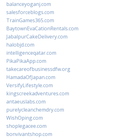
balanceyoganj.com
salesforceblogs.com
TrainGames365.com
BaytownEvaCationRentals.com
JabalpurCakeDelivery.com
halobjd.com
intelligenceqatar.com
PikaPikaApp.com
takecareofbusinessdfw.org
HamadaOfJapan.com
VersifyLifestyle.com
kingscreekadventures.com
antaeuslabs.com
purelycleanchemdry.com
WishOping.com
shoplegacee.com
bonvivantshop.com